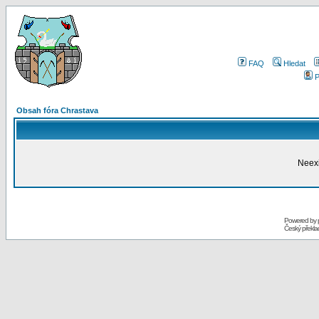
FAQ
Hledat
P
Obsah fóra Chrastava
Neexi
Powered by
Český překl