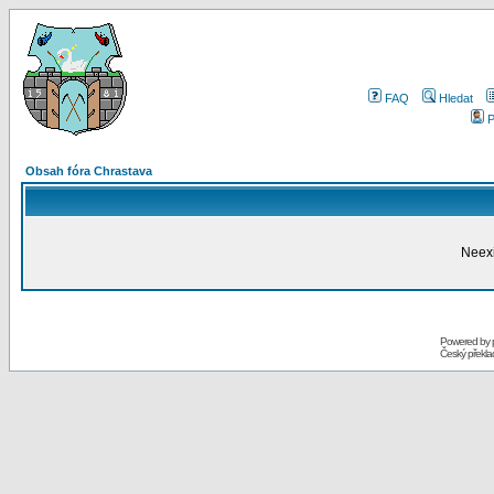
FAQ
Hledat
P
Obsah fóra Chrastava
Neexi
Powered by
Český překl