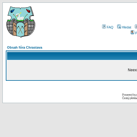
FAQ
Hledat
P
Obsah fóra Chrastava
Neexi
Powered by
Český překl