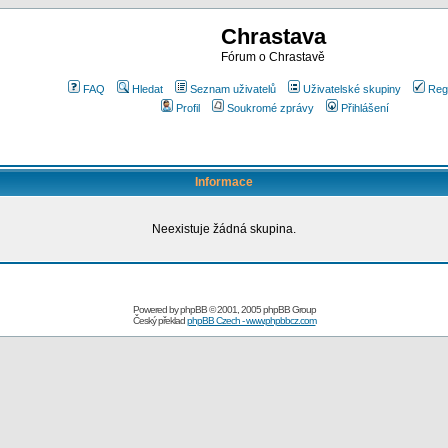
Chrastava
Fórum o Chrastavě
FAQ
Hledat
Seznam uživatelů
Uživatelské skupiny
Reg
Profil
Soukromé zprávy
Přihlášení
Informace
Neexistuje žádná skupina.
Powered by
phpBB
© 2001, 2005 phpBB Group
Český překlad
phpBB Czech - www.phpbbcz.com