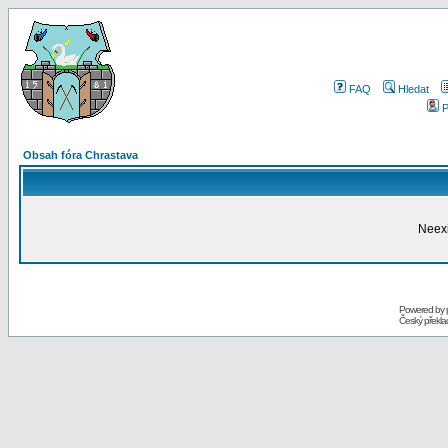
FAQ
Hledat
P
Obsah fóra Chrastava
Neexi
Powered by
Český překl