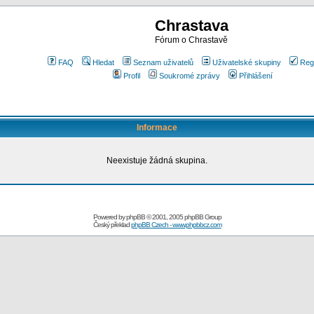
Chrastava
Fórum o Chrastavě
FAQ
Hledat
Seznam uživatelů
Uživatelské skupiny
Reg
Profil
Soukromé zprávy
Přihlášení
Informace
Neexistuje žádná skupina.
Powered by
phpBB
© 2001, 2005 phpBB Group
Český překlad
phpBB Czech - www.phpbbcz.com