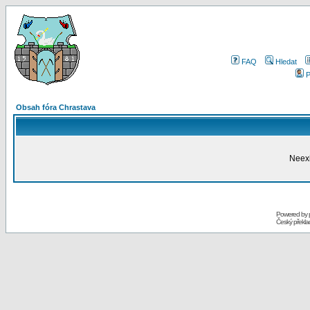
FAQ
Hledat
P
Obsah fóra Chrastava
Neexi
Powered by
Český překl