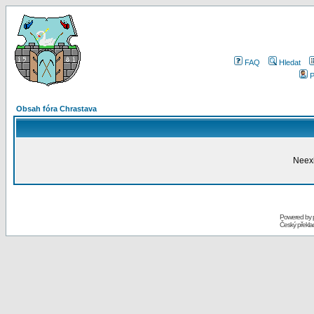
FAQ
Hledat
P
Obsah fóra Chrastava
Neexi
Powered by
Český překl