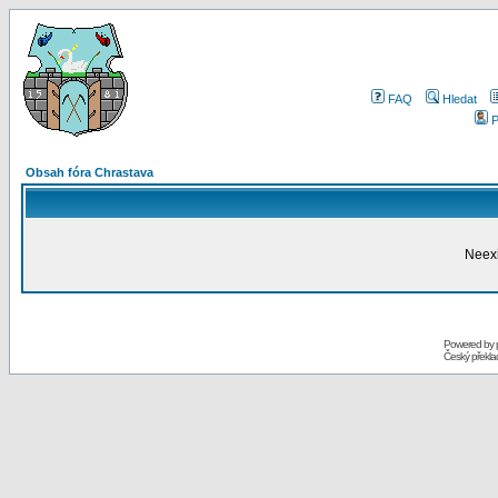
FAQ
Hledat
P
Obsah fóra Chrastava
Neexi
Powered by
Český překl