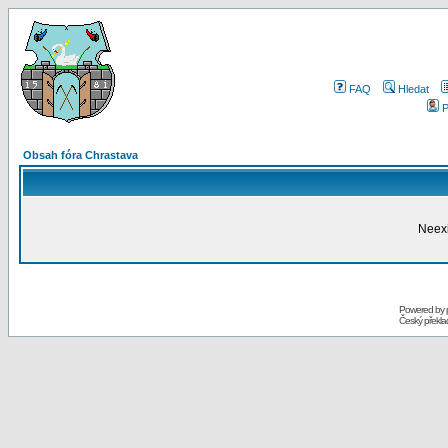
FAQ
Hledat
P
Obsah fóra Chrastava
Neexi
Powered by
Český překl