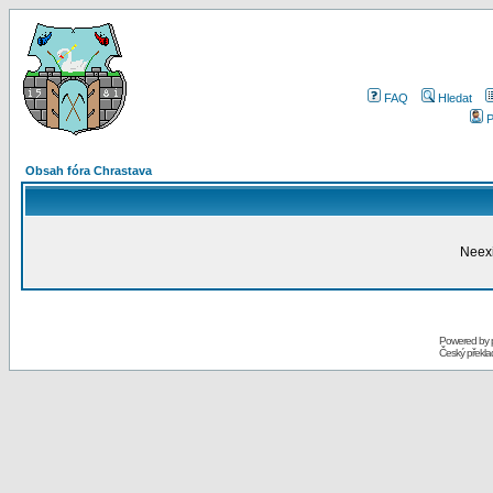
FAQ
Hledat
P
Obsah fóra Chrastava
Neexi
Powered by
Český překl