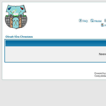
FAQ
Hledat
P
Obsah fóra Chrastava
Neexi
Powered by
Český překl