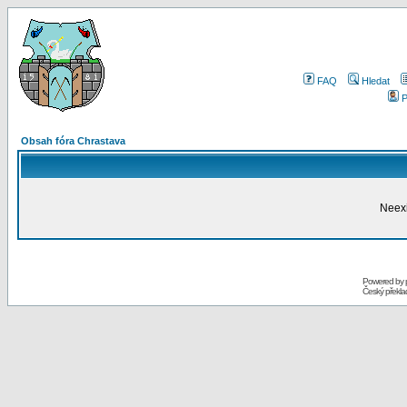
FAQ
Hledat
P
Obsah fóra Chrastava
Neexi
Powered by
Český překl