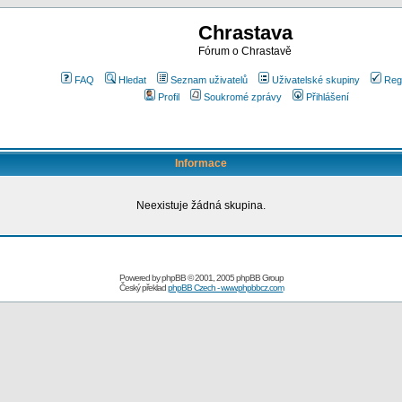
Chrastava
Fórum o Chrastavě
FAQ
Hledat
Seznam uživatelů
Uživatelské skupiny
Reg
Profil
Soukromé zprávy
Přihlášení
Informace
Neexistuje žádná skupina.
Powered by
phpBB
© 2001, 2005 phpBB Group
Český překlad
phpBB Czech - www.phpbbcz.com