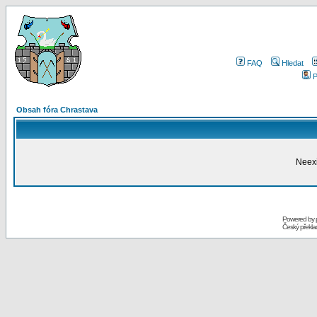
FAQ
Hledat
P
Obsah fóra Chrastava
Neexi
Powered by
Český překl