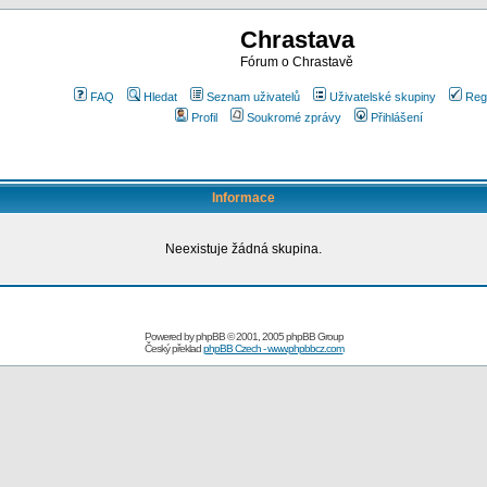
Chrastava
Fórum o Chrastavě
FAQ
Hledat
Seznam uživatelů
Uživatelské skupiny
Reg
Profil
Soukromé zprávy
Přihlášení
Informace
Neexistuje žádná skupina.
Powered by
phpBB
© 2001, 2005 phpBB Group
Český překlad
phpBB Czech - www.phpbbcz.com