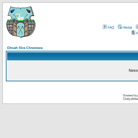
FAQ
Hledat
P
Obsah fóra Chrastava
Neexi
Powered by
Český překl