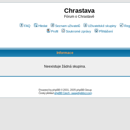
Chrastava
Fórum o Chrastavě
FAQ
Hledat
Seznam uživatelů
Uživatelské skupiny
Reg
Profil
Soukromé zprávy
Přihlášení
Informace
Neexistuje žádná skupina.
Powered by
phpBB
© 2001, 2005 phpBB Group
Český překlad
phpBB Czech - www.phpbbcz.com