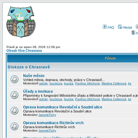
FAQ
Hledat
P
Právě je ne srpen 09, 2026 12:08 pm
Obsah fóra Chrastava
Fórum
Diskuze o Chrastavě
Naše město
Vzhled města, doprava, obchody, práce v Chrastavě...
Moderátoři
admin
,
louckova
,
loucka
,
Pavlína Ulrichová
,
Martina Cellerová
,
ks
Úřady a instituce
Připomínky k fungování Městského úřadu a Městské policie v Chrastavě a jiný
Moderátoři
admin
,
louckova
,
loucka
,
Pavlína Ulrichová
,
Martina Cellerová
,
ks
Oprava komunikace Revoluční a Soudní ulice
Oprava komunikace Revoluční a Soudní ulice
Moderátor
JaromirTichy
Oprava komunikace Richtrův vrch
Oprava komunikace Richtrův vrch
Moderátor
JaromirTichy