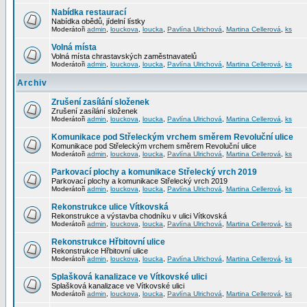
Nabídka restaurací
Nabídka obědů, jídelní lístky
Moderátoři
admin
,
louckova
,
loucka
,
Pavlína Ulrichová
,
Martina Cellerová
,
ks
Volná místa
Volná místa chrastavských zaměstnavatelů
Moderátoři
admin
,
louckova
,
loucka
,
Pavlína Ulrichová
,
Martina Cellerová
,
ks
Archiv
Zrušení zasílání složenek
Zrušení zasílání složenek
Moderátoři
admin
,
louckova
,
loucka
,
Pavlína Ulrichová
,
Martina Cellerová
,
ks
Komunikace pod Střeleckým vrchem směrem Revoluční ulice
Komunikace pod Střeleckým vrchem směrem Revoluční ulice
Moderátoři
admin
,
louckova
,
loucka
,
Pavlína Ulrichová
,
Martina Cellerová
,
ks
Parkovací plochy a komunikace Střelecký vrch 2019
Parkovací plochy a komunikace Střelecký vrch 2019
Moderátoři
admin
,
louckova
,
loucka
,
Pavlína Ulrichová
,
Martina Cellerová
,
ks
Rekonstrukce ulice Vítkovská
Rekonstrukce a výstavba chodníku v ulici Vítkovská
Moderátoři
admin
,
louckova
,
loucka
,
Pavlína Ulrichová
,
Martina Cellerová
,
ks
Rekonstrukce Hřbitovní ulice
Rekonstrukce Hřbitovní ulice
Moderátoři
admin
,
louckova
,
loucka
,
Pavlína Ulrichová
,
Martina Cellerová
,
ks
Splašková kanalizace ve Vítkovské ulici
Splašková kanalizace ve Vítkovské ulici
Moderátoři
admin
,
louckova
,
loucka
,
Pavlína Ulrichová
,
Martina Cellerová
,
ks