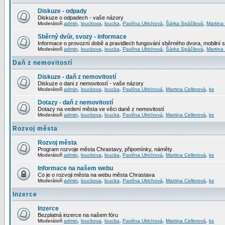
Diskuze - odpady
Diskuze o odpadech - vaše názory
Moderátoři
admin
,
louckova
,
loucka
,
Pavlína Ulrichová
,
Šárka Spáčilová
,
Martina
Sběrný dvůr, svozy - informace
Informace o provozní době a pravidlech fungování sběrného dvora, mobilní 
Moderátoři
admin
,
louckova
,
loucka
,
Pavlína Ulrichová
,
Šárka Spáčilová
,
Martina
Daň z nemovitostí
Diskuze - daň z nemovitostí
Diskuze o dani z nemovitostí - vaše názory
Moderátoři
admin
,
louckova
,
loucka
,
Pavlína Ulrichová
,
Martina Cellerová
,
ks
Dotazy - daň z nemovitostí
Dotazy na vedení města ve věci daně z nemovitostí
Moderátoři
admin
,
louckova
,
loucka
,
Pavlína Ulrichová
,
Martina Cellerová
,
ks
Rozvoj města
Rozvoj města
Program rozvoje města Chrastavy, připomínky, náměty
Moderátoři
admin
,
louckova
,
loucka
,
Pavlína Ulrichová
,
Martina Cellerová
,
ks
Informace na našem webu
Co je o rozvoji města na webu města Chrastava
Moderátoři
admin
,
louckova
,
loucka
,
Pavlína Ulrichová
,
Martina Cellerová
,
ks
Inzerce
Inzerce
Bezplatná inzerce na našem fóru
Moderátoři
admin
,
louckova
,
loucka
,
Pavlína Ulrichová
,
Martina Cellerová
,
ks