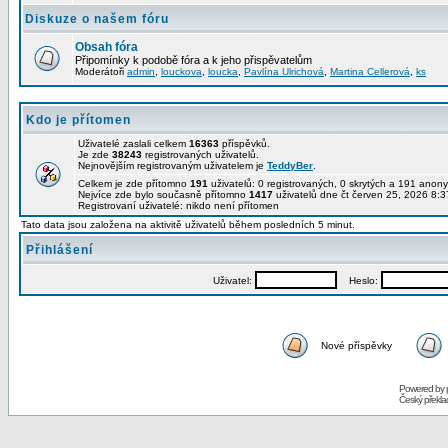
Diskuze o našem fóru
Obsah fóra
Připomínky k podobě fóra a k jeho přispěvatelům
Moderátoři
admin
,
louckova
,
loucka
,
Pavlína Ulrichová
,
Martina Cellerová
,
ks
Kdo je přítomen
Uživatelé zaslali celkem
16363
příspěvků.
Je zde
38243
registrovaných uživatelů.
Nejnovějším registrovaným uživatelem je
TeddyBer
.
Celkem je zde přítomno
191
uživatelů: 0 registrovaných, 0 skrytých a 191 ano
Nejvíce zde bylo současně přítomno
1417
uživatelů dne čt červen 25, 2026 8:3
Registrovaní uživatelé: nikdo není přítomen
Tato data jsou založena na aktivitě uživatelů během posledních 5 minut.
Přihlášení
Uživatel:
Heslo:
Nové příspěvky
Powered by
Český překl