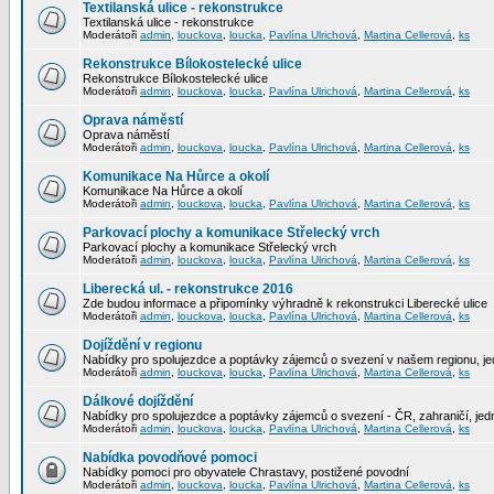
Textilanská ulice - rekonstrukce
Textilanská ulice - rekonstrukce
Moderátoři
admin
,
louckova
,
loucka
,
Pavlína Ulrichová
,
Martina Cellerová
,
ks
Rekonstrukce Bílokostelecké ulice
Rekonstrukce Bílokostelecké ulice
Moderátoři
admin
,
louckova
,
loucka
,
Pavlína Ulrichová
,
Martina Cellerová
,
ks
Oprava náměstí
Oprava náměstí
Moderátoři
admin
,
louckova
,
loucka
,
Pavlína Ulrichová
,
Martina Cellerová
,
ks
Komunikace Na Hůrce a okolí
Komunikace Na Hůrce a okolí
Moderátoři
admin
,
louckova
,
loucka
,
Pavlína Ulrichová
,
Martina Cellerová
,
ks
Parkovací plochy a komunikace Střelecký vrch
Parkovací plochy a komunikace Střelecký vrch
Moderátoři
admin
,
louckova
,
loucka
,
Pavlína Ulrichová
,
Martina Cellerová
,
ks
Liberecká ul. - rekonstrukce 2016
Zde budou informace a připomínky výhradně k rekonstrukci Liberecké ulice
Moderátoři
admin
,
louckova
,
loucka
,
Pavlína Ulrichová
,
Martina Cellerová
,
ks
Dojíždění v regionu
Nabídky pro spolujezdce a poptávky zájemců o svezení v našem regionu, jed
Moderátoři
admin
,
louckova
,
loucka
,
Pavlína Ulrichová
,
Martina Cellerová
,
ks
Dálkové dojíždění
Nabídky pro spolujezdce a poptávky zájemců o svezení - ČR, zahraničí, jedn
Moderátoři
admin
,
louckova
,
loucka
,
Pavlína Ulrichová
,
Martina Cellerová
,
ks
Nabídka povodňové pomoci
Nabídky pomoci pro obyvatele Chrastavy, postižené povodní
Moderátoři
admin
,
louckova
,
loucka
,
Pavlína Ulrichová
,
Martina Cellerová
,
ks