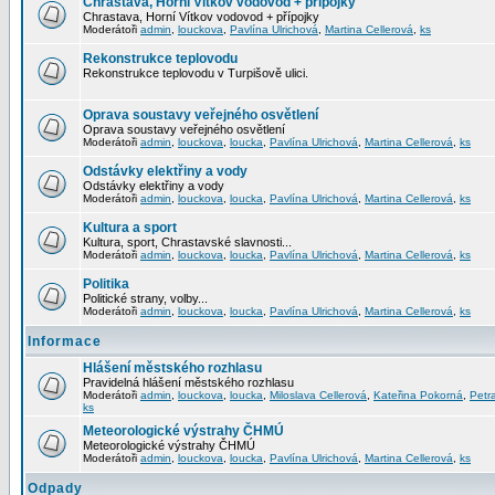
Chrastava, Horní Vítkov vodovod + přípojky
Chrastava, Horní Vítkov vodovod + přípojky
Moderátoři
admin
,
louckova
,
Pavlína Ulrichová
,
Martina Cellerová
,
ks
Rekonstrukce teplovodu
Rekonstrukce teplovodu v Turpišově ulici.
Oprava soustavy veřejného osvětlení
Oprava soustavy veřejného osvětlení
Moderátoři
admin
,
louckova
,
loucka
,
Pavlína Ulrichová
,
Martina Cellerová
,
ks
Odstávky elektřiny a vody
Odstávky elektřiny a vody
Moderátoři
admin
,
louckova
,
loucka
,
Pavlína Ulrichová
,
Martina Cellerová
,
ks
Kultura a sport
Kultura, sport, Chrastavské slavnosti...
Moderátoři
admin
,
louckova
,
loucka
,
Pavlína Ulrichová
,
Martina Cellerová
,
ks
Politika
Politické strany, volby...
Moderátoři
admin
,
louckova
,
loucka
,
Pavlína Ulrichová
,
Martina Cellerová
,
ks
Informace
Hlášení městského rozhlasu
Pravidelná hlášení městského rozhlasu
Moderátoři
admin
,
louckova
,
loucka
,
Miloslava Cellerová
,
Kateřina Pokorná
,
Petr
ks
Meteorologické výstrahy ČHMÚ
Meteorologické výstrahy ČHMÚ
Moderátoři
admin
,
louckova
,
loucka
,
Pavlína Ulrichová
,
Martina Cellerová
,
ks
Odpady