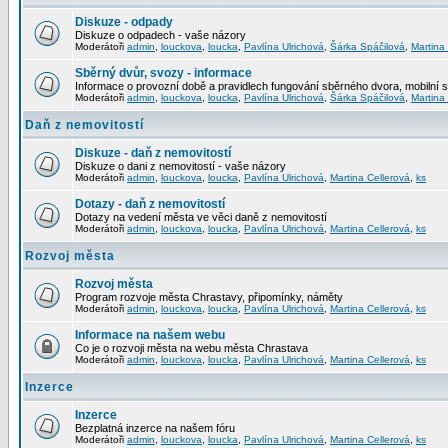
Diskuze - odpady
Diskuze o odpadech - vaše názory
Moderátoři
admin
,
louckova
,
loucka
,
Pavlína Ulrichová
,
Šárka Spáčilová
,
Martina
Sběrný dvůr, svozy - informace
Informace o provozní době a pravidlech fungování sběrného dvora, mobilní 
Moderátoři
admin
,
louckova
,
loucka
,
Pavlína Ulrichová
,
Šárka Spáčilová
,
Martina
Daň z nemovitostí
Diskuze - daň z nemovitostí
Diskuze o dani z nemovitostí - vaše názory
Moderátoři
admin
,
louckova
,
loucka
,
Pavlína Ulrichová
,
Martina Cellerová
,
ks
Dotazy - daň z nemovitostí
Dotazy na vedení města ve věci daně z nemovitostí
Moderátoři
admin
,
louckova
,
loucka
,
Pavlína Ulrichová
,
Martina Cellerová
,
ks
Rozvoj města
Rozvoj města
Program rozvoje města Chrastavy, připomínky, náměty
Moderátoři
admin
,
louckova
,
loucka
,
Pavlína Ulrichová
,
Martina Cellerová
,
ks
Informace na našem webu
Co je o rozvoji města na webu města Chrastava
Moderátoři
admin
,
louckova
,
loucka
,
Pavlína Ulrichová
,
Martina Cellerová
,
ks
Inzerce
Inzerce
Bezplatná inzerce na našem fóru
Moderátoři
admin
,
louckova
,
loucka
,
Pavlína Ulrichová
,
Martina Cellerová
,
ks