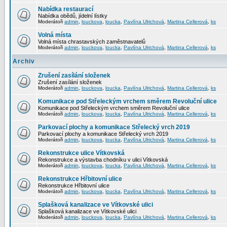
Nabídka restaurací
Nabídka obědů, jídelní lístky
Moderátoři
admin
,
louckova
,
loucka
,
Pavlína Ulrichová
,
Martina Cellerová
,
ks
Volná místa
Volná místa chrastavských zaměstnavatelů
Moderátoři
admin
,
louckova
,
loucka
,
Pavlína Ulrichová
,
Martina Cellerová
,
ks
Archiv
Zrušení zasílání složenek
Zrušení zasílání složenek
Moderátoři
admin
,
louckova
,
loucka
,
Pavlína Ulrichová
,
Martina Cellerová
,
ks
Komunikace pod Střeleckým vrchem směrem Revoluční ulice
Komunikace pod Střeleckým vrchem směrem Revoluční ulice
Moderátoři
admin
,
louckova
,
loucka
,
Pavlína Ulrichová
,
Martina Cellerová
,
ks
Parkovací plochy a komunikace Střelecký vrch 2019
Parkovací plochy a komunikace Střelecký vrch 2019
Moderátoři
admin
,
louckova
,
loucka
,
Pavlína Ulrichová
,
Martina Cellerová
,
ks
Rekonstrukce ulice Vítkovská
Rekonstrukce a výstavba chodníku v ulici Vítkovská
Moderátoři
admin
,
louckova
,
loucka
,
Pavlína Ulrichová
,
Martina Cellerová
,
ks
Rekonstrukce Hřbitovní ulice
Rekonstrukce Hřbitovní ulice
Moderátoři
admin
,
louckova
,
loucka
,
Pavlína Ulrichová
,
Martina Cellerová
,
ks
Splašková kanalizace ve Vítkovské ulici
Splašková kanalizace ve Vítkovské ulici
Moderátoři
admin
,
louckova
,
loucka
,
Pavlína Ulrichová
,
Martina Cellerová
,
ks