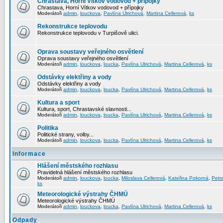
Chrastava, Horní Vítkov vodovod + přípojky
Chrastava, Horní Vítkov vodovod + přípojky
Moderátoři
admin
,
louckova
,
Pavlína Ulrichová
,
Martina Cellerová
,
ks
Rekonstrukce teplovodu
Rekonstrukce teplovodu v Turpišově ulici.
Oprava soustavy veřejného osvětlení
Oprava soustavy veřejného osvětlení
Moderátoři
admin
,
louckova
,
loucka
,
Pavlína Ulrichová
,
Martina Cellerová
,
ks
Odstávky elektřiny a vody
Odstávky elektřiny a vody
Moderátoři
admin
,
louckova
,
loucka
,
Pavlína Ulrichová
,
Martina Cellerová
,
ks
Kultura a sport
Kultura, sport, Chrastavské slavnosti...
Moderátoři
admin
,
louckova
,
loucka
,
Pavlína Ulrichová
,
Martina Cellerová
,
ks
Politika
Politické strany, volby...
Moderátoři
admin
,
louckova
,
loucka
,
Pavlína Ulrichová
,
Martina Cellerová
,
ks
Informace
Hlášení městského rozhlasu
Pravidelná hlášení městského rozhlasu
Moderátoři
admin
,
louckova
,
loucka
,
Miloslava Cellerová
,
Kateřina Pokorná
,
Petr
ks
Meteorologické výstrahy ČHMÚ
Meteorologické výstrahy ČHMÚ
Moderátoři
admin
,
louckova
,
loucka
,
Pavlína Ulrichová
,
Martina Cellerová
,
ks
Odpady