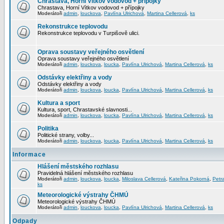
Chrastava, Horní Vítkov vodovod + přípojky
Chrastava, Horní Vítkov vodovod + přípojky
Moderátoři
admin
,
louckova
,
Pavlína Ulrichová
,
Martina Cellerová
,
ks
Rekonstrukce teplovodu
Rekonstrukce teplovodu v Turpišově ulici.
Oprava soustavy veřejného osvětlení
Oprava soustavy veřejného osvětlení
Moderátoři
admin
,
louckova
,
loucka
,
Pavlína Ulrichová
,
Martina Cellerová
,
ks
Odstávky elektřiny a vody
Odstávky elektřiny a vody
Moderátoři
admin
,
louckova
,
loucka
,
Pavlína Ulrichová
,
Martina Cellerová
,
ks
Kultura a sport
Kultura, sport, Chrastavské slavnosti...
Moderátoři
admin
,
louckova
,
loucka
,
Pavlína Ulrichová
,
Martina Cellerová
,
ks
Politika
Politické strany, volby...
Moderátoři
admin
,
louckova
,
loucka
,
Pavlína Ulrichová
,
Martina Cellerová
,
ks
Informace
Hlášení městského rozhlasu
Pravidelná hlášení městského rozhlasu
Moderátoři
admin
,
louckova
,
loucka
,
Miloslava Cellerová
,
Kateřina Pokorná
,
Petr
ks
Meteorologické výstrahy ČHMÚ
Meteorologické výstrahy ČHMÚ
Moderátoři
admin
,
louckova
,
loucka
,
Pavlína Ulrichová
,
Martina Cellerová
,
ks
Odpady