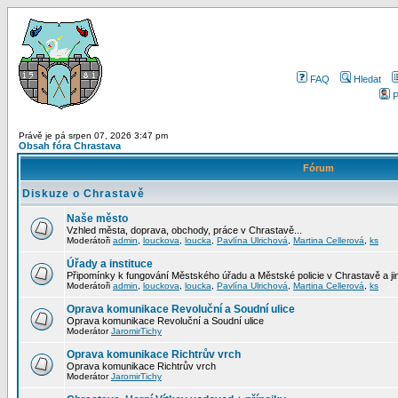
FAQ
Hledat
P
Právě je pá srpen 07, 2026 3:47 pm
Obsah fóra Chrastava
Fórum
Diskuze o Chrastavě
Naše město
Vzhled města, doprava, obchody, práce v Chrastavě...
Moderátoři
admin
,
louckova
,
loucka
,
Pavlína Ulrichová
,
Martina Cellerová
,
ks
Úřady a instituce
Připomínky k fungování Městského úřadu a Městské policie v Chrastavě a jiný
Moderátoři
admin
,
louckova
,
loucka
,
Pavlína Ulrichová
,
Martina Cellerová
,
ks
Oprava komunikace Revoluční a Soudní ulice
Oprava komunikace Revoluční a Soudní ulice
Moderátor
JaromirTichy
Oprava komunikace Richtrův vrch
Oprava komunikace Richtrův vrch
Moderátor
JaromirTichy