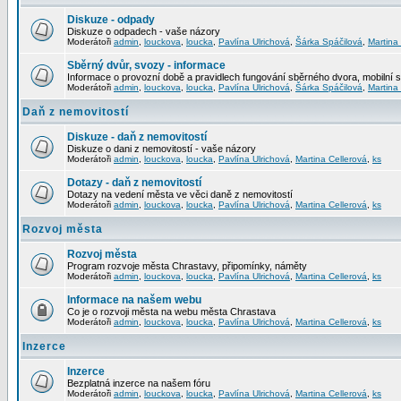
Diskuze - odpady
Diskuze o odpadech - vaše názory
Moderátoři
admin
,
louckova
,
loucka
,
Pavlína Ulrichová
,
Šárka Spáčilová
,
Martina
Sběrný dvůr, svozy - informace
Informace o provozní době a pravidlech fungování sběrného dvora, mobilní 
Moderátoři
admin
,
louckova
,
loucka
,
Pavlína Ulrichová
,
Šárka Spáčilová
,
Martina
Daň z nemovitostí
Diskuze - daň z nemovitostí
Diskuze o dani z nemovitostí - vaše názory
Moderátoři
admin
,
louckova
,
loucka
,
Pavlína Ulrichová
,
Martina Cellerová
,
ks
Dotazy - daň z nemovitostí
Dotazy na vedení města ve věci daně z nemovitostí
Moderátoři
admin
,
louckova
,
loucka
,
Pavlína Ulrichová
,
Martina Cellerová
,
ks
Rozvoj města
Rozvoj města
Program rozvoje města Chrastavy, připomínky, náměty
Moderátoři
admin
,
louckova
,
loucka
,
Pavlína Ulrichová
,
Martina Cellerová
,
ks
Informace na našem webu
Co je o rozvoji města na webu města Chrastava
Moderátoři
admin
,
louckova
,
loucka
,
Pavlína Ulrichová
,
Martina Cellerová
,
ks
Inzerce
Inzerce
Bezplatná inzerce na našem fóru
Moderátoři
admin
,
louckova
,
loucka
,
Pavlína Ulrichová
,
Martina Cellerová
,
ks