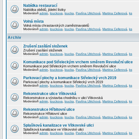
Nabídka restaurací
Nabídka obědů, jídelní lístky
Moderátoři
admin
,
louckova
,
loucka
,
Pavlína Ulrichová
,
Martina Cellerová
,
ks
Volná místa
Volná místa chrastavských zaměstnavatelů
Moderátoři
admin
,
louckova
,
loucka
,
Pavlína Ulrichová
,
Martina Cellerová
,
ks
Archiv
Zrušení zasílání složenek
Zrušení zasílání složenek
Moderátoři
admin
,
louckova
,
loucka
,
Pavlína Ulrichová
,
Martina Cellerová
,
ks
Komunikace pod Střeleckým vrchem směrem Revoluční ulice
Komunikace pod Střeleckým vrchem směrem Revoluční ulice
Moderátoři
admin
,
louckova
,
loucka
,
Pavlína Ulrichová
,
Martina Cellerová
,
ks
Parkovací plochy a komunikace Střelecký vrch 2019
Parkovací plochy a komunikace Střelecký vrch 2019
Moderátoři
admin
,
louckova
,
loucka
,
Pavlína Ulrichová
,
Martina Cellerová
,
ks
Rekonstrukce ulice Vítkovská
Rekonstrukce a výstavba chodníku v ulici Vítkovská
Moderátoři
admin
,
louckova
,
loucka
,
Pavlína Ulrichová
,
Martina Cellerová
,
ks
Rekonstrukce Hřbitovní ulice
Rekonstrukce Hřbitovní ulice
Moderátoři
admin
,
louckova
,
loucka
,
Pavlína Ulrichová
,
Martina Cellerová
,
ks
Splašková kanalizace ve Vítkovské ulici
Splašková kanalizace ve Vítkovské ulici
Moderátoři
admin
,
louckova
,
loucka
,
Pavlína Ulrichová
,
Martina Cellerová
,
ks