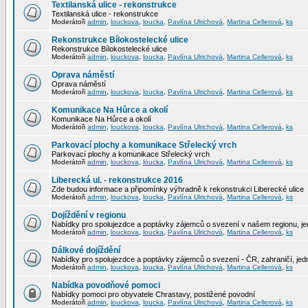
Textilanská ulice - rekonstrukce
Textilanská ulice - rekonstrukce
Moderátoři
admin
,
louckova
,
loucka
,
Pavlína Ulrichová
,
Martina Cellerová
,
ks
Rekonstrukce Bílokostelecké ulice
Rekonstrukce Bílokostelecké ulice
Moderátoři
admin
,
louckova
,
loucka
,
Pavlína Ulrichová
,
Martina Cellerová
,
ks
Oprava náměstí
Oprava náměstí
Moderátoři
admin
,
louckova
,
loucka
,
Pavlína Ulrichová
,
Martina Cellerová
,
ks
Komunikace Na Hůrce a okolí
Komunikace Na Hůrce a okolí
Moderátoři
admin
,
louckova
,
loucka
,
Pavlína Ulrichová
,
Martina Cellerová
,
ks
Parkovací plochy a komunikace Střelecký vrch
Parkovací plochy a komunikace Střelecký vrch
Moderátoři
admin
,
louckova
,
loucka
,
Pavlína Ulrichová
,
Martina Cellerová
,
ks
Liberecká ul. - rekonstrukce 2016
Zde budou informace a připomínky výhradně k rekonstrukci Liberecké ulice
Moderátoři
admin
,
louckova
,
loucka
,
Pavlína Ulrichová
,
Martina Cellerová
,
ks
Dojíždění v regionu
Nabídky pro spolujezdce a poptávky zájemců o svezení v našem regionu, jed
Moderátoři
admin
,
louckova
,
loucka
,
Pavlína Ulrichová
,
Martina Cellerová
,
ks
Dálkové dojíždění
Nabídky pro spolujezdce a poptávky zájemců o svezení - ČR, zahraničí, jedn
Moderátoři
admin
,
louckova
,
loucka
,
Pavlína Ulrichová
,
Martina Cellerová
,
ks
Nabídka povodňové pomoci
Nabídky pomoci pro obyvatele Chrastavy, postižené povodní
Moderátoři
admin
,
louckova
,
loucka
,
Pavlína Ulrichová
,
Martina Cellerová
,
ks