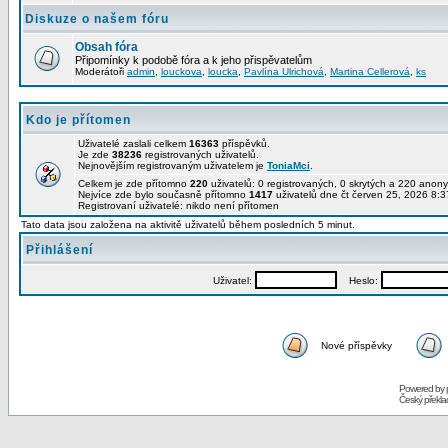
Diskuze o našem fóru
Obsah fóra
Připomínky k podobě fóra a k jeho přispěvatelům
Moderátoři
admin
,
louckova
,
loucka
,
Pavlína Ulrichová
,
Martina Cellerová
,
ks
Kdo je přítomen
Uživatelé zaslali celkem
16363
příspěvků.
Je zde
38236
registrovaných uživatelů.
Nejnovějším registrovaným uživatelem je
ToniaMci
.
Celkem je zde přítomno
220
uživatelů: 0 registrovaných, 0 skrytých a 220 ano
Nejvíce zde bylo současně přítomno
1417
uživatelů dne čt červen 25, 2026 8:3
Registrovaní uživatelé: nikdo není přítomen
Tato data jsou založena na aktivitě uživatelů během posledních 5 minut.
Přihlášení
Uživatel:
Heslo:
Nové příspěvky
Powered by
Český překl