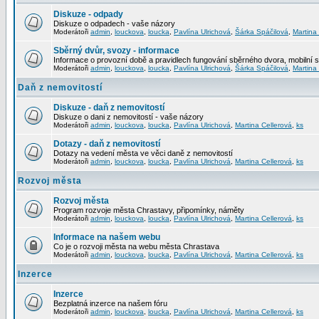
Diskuze - odpady
Diskuze o odpadech - vaše názory
Moderátoři
admin
,
louckova
,
loucka
,
Pavlína Ulrichová
,
Šárka Spáčilová
,
Martina
Sběrný dvůr, svozy - informace
Informace o provozní době a pravidlech fungování sběrného dvora, mobilní 
Moderátoři
admin
,
louckova
,
loucka
,
Pavlína Ulrichová
,
Šárka Spáčilová
,
Martina
Daň z nemovitostí
Diskuze - daň z nemovitostí
Diskuze o dani z nemovitostí - vaše názory
Moderátoři
admin
,
louckova
,
loucka
,
Pavlína Ulrichová
,
Martina Cellerová
,
ks
Dotazy - daň z nemovitostí
Dotazy na vedení města ve věci daně z nemovitostí
Moderátoři
admin
,
louckova
,
loucka
,
Pavlína Ulrichová
,
Martina Cellerová
,
ks
Rozvoj města
Rozvoj města
Program rozvoje města Chrastavy, připomínky, náměty
Moderátoři
admin
,
louckova
,
loucka
,
Pavlína Ulrichová
,
Martina Cellerová
,
ks
Informace na našem webu
Co je o rozvoji města na webu města Chrastava
Moderátoři
admin
,
louckova
,
loucka
,
Pavlína Ulrichová
,
Martina Cellerová
,
ks
Inzerce
Inzerce
Bezplatná inzerce na našem fóru
Moderátoři
admin
,
louckova
,
loucka
,
Pavlína Ulrichová
,
Martina Cellerová
,
ks