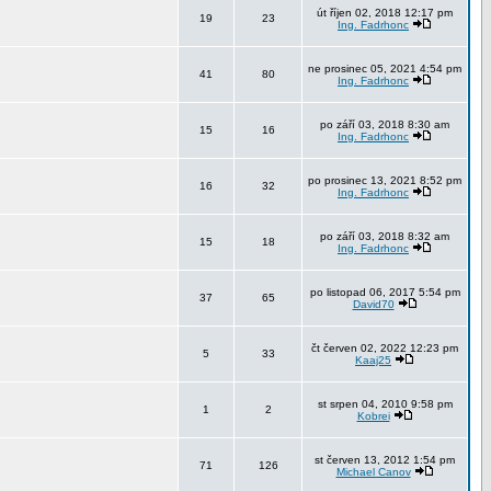
út říjen 02, 2018 12:17 pm
19
23
Ing. Fadrhonc
ne prosinec 05, 2021 4:54 pm
41
80
Ing. Fadrhonc
po září 03, 2018 8:30 am
15
16
Ing. Fadrhonc
po prosinec 13, 2021 8:52 pm
16
32
Ing. Fadrhonc
po září 03, 2018 8:32 am
15
18
Ing. Fadrhonc
po listopad 06, 2017 5:54 pm
37
65
David70
čt červen 02, 2022 12:23 pm
5
33
Kaaj25
st srpen 04, 2010 9:58 pm
1
2
Kobrei
st červen 13, 2012 1:54 pm
71
126
Michael Canov