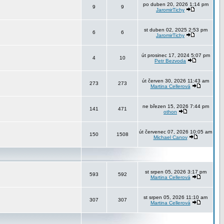
po duben 20, 2026 1:14 pm
9
9
JaromirTichy
st duben 02, 2025 2:53 pm
6
6
JaromirTichy
út prosinec 17, 2024 5:07 pm
4
10
Petr Bezvoda
út červen 30, 2026 11:43 am
273
273
Martina Cellerová
ne březen 15, 2026 7:44 pm
141
471
othon
út červenec 07, 2026 10:05 am
150
1508
Michael Canov
st srpen 05, 2026 3:17 pm
593
592
Martina Cellerová
st srpen 05, 2026 11:10 am
307
307
Martina Cellerová