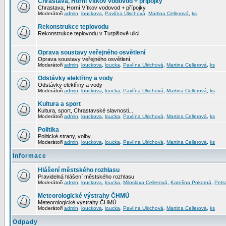
Chrastava, Horní Vítkov vodovod + přípojky
Chrastava, Horní Vítkov vodovod + přípojky
Moderátoři
admin
,
louckova
,
Pavlína Ulrichová
,
Martina Cellerová
,
ks
Rekonstrukce teplovodu
Rekonstrukce teplovodu v Turpišově ulici.
Oprava soustavy veřejného osvětlení
Oprava soustavy veřejného osvětlení
Moderátoři
admin
,
louckova
,
loucka
,
Pavlína Ulrichová
,
Martina Cellerová
,
ks
Odstávky elektřiny a vody
Odstávky elektřiny a vody
Moderátoři
admin
,
louckova
,
loucka
,
Pavlína Ulrichová
,
Martina Cellerová
,
ks
Kultura a sport
Kultura, sport, Chrastavské slavnosti...
Moderátoři
admin
,
louckova
,
loucka
,
Pavlína Ulrichová
,
Martina Cellerová
,
ks
Politika
Politické strany, volby...
Moderátoři
admin
,
louckova
,
loucka
,
Pavlína Ulrichová
,
Martina Cellerová
,
ks
Informace
Hlášení městského rozhlasu
Pravidelná hlášení městského rozhlasu
Moderátoři
admin
,
louckova
,
loucka
,
Miloslava Cellerová
,
Kateřina Pokorná
,
Petr
Meteorologické výstrahy ČHMÚ
Meteorologické výstrahy ČHMÚ
Moderátoři
admin
,
louckova
,
loucka
,
Pavlína Ulrichová
,
Martina Cellerová
,
ks
Odpady