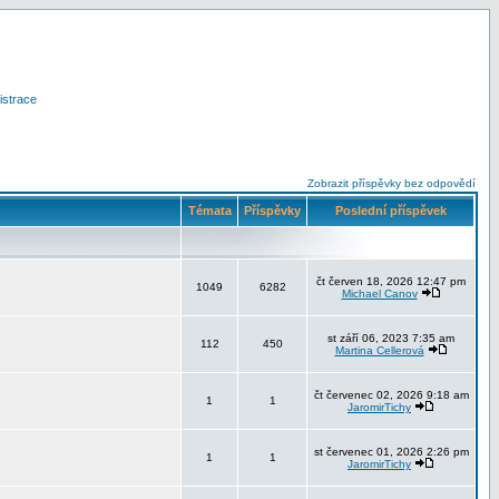
istrace
Zobrazit příspěvky bez odpovědí
Témata
Příspěvky
Poslední příspěvek
čt červen 18, 2026 12:47 pm
1049
6282
Michael Canov
st září 06, 2023 7:35 am
112
450
Martina Cellerová
čt červenec 02, 2026 9:18 am
1
1
JaromirTichy
st červenec 01, 2026 2:26 pm
1
1
JaromirTichy