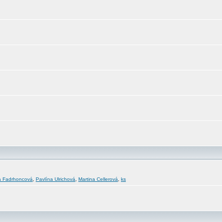
a Fadrhoncová
,
Pavlína Ulrichová
,
Martina Cellerová
,
ks