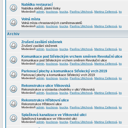
Nabídka restaurací
Nabídka obědů, jídelní lístky
Moderátoři
admin
,
louckova
,
loucka
,
Pavlína Ulrichová
,
Martina Cellerová
,
ks
Volná místa
Volná místa chrastavských zaměstnavatelů
Moderátoři
admin
,
louckova
,
loucka
,
Pavlína Ulrichová
,
Martina Cellerová
,
ks
Archiv
Zrušení zasílání složenek
Zrušení zasílání složenek
Moderátoři
admin
,
louckova
,
loucka
,
Pavlína Ulrichová
,
Martina Cellerová
,
ks
Komunikace pod Střeleckým vrchem směrem Revoluční ulice
Komunikace pod Střeleckým vrchem směrem Revoluční ulice
Moderátoři
admin
,
louckova
,
loucka
,
Pavlína Ulrichová
,
Martina Cellerová
,
ks
Parkovací plochy a komunikace Střelecký vrch 2019
Parkovací plochy a komunikace Střelecký vrch 2019
Moderátoři
admin
,
louckova
,
loucka
,
Pavlína Ulrichová
,
Martina Cellerová
,
ks
Rekonstrukce ulice Vítkovská
Rekonstrukce a výstavba chodníku v ulici Vítkovská
Moderátoři
admin
,
louckova
,
loucka
,
Pavlína Ulrichová
,
Martina Cellerová
,
ks
Rekonstrukce Hřbitovní ulice
Rekonstrukce Hřbitovní ulice
Moderátoři
admin
,
louckova
,
loucka
,
Pavlína Ulrichová
,
Martina Cellerová
,
ks
Splašková kanalizace ve Vítkovské ulici
Splašková kanalizace ve Vítkovské ulici
Moderátoři
admin
,
louckova
,
loucka
,
Pavlína Ulrichová
,
Martina Cellerová
,
ks