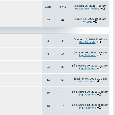
st srpen 05, 2026 7:10 am
4781
4786
Restaurace Perónka
čt říjen 16, 2025 10:35 am
87
87
VALME
út leden 14, 2020 11:01 am
2
5
Petr Bezvoda
po srpen 03, 2020 9:43 pm
6
14
Ing. Fadrhonc
pá prosinec 20, 2019 1:51 pm
24
29
Ing. Fadrhonc
čt květen 04, 2023 9:30 am
44
56
Michal Cerman
pá prosinec 20, 2019 1:48 pm
12
15
Ing. Fadrhonc
po prosinec 13, 2021 8:48 pm
10
18
Ing. Fadrhonc