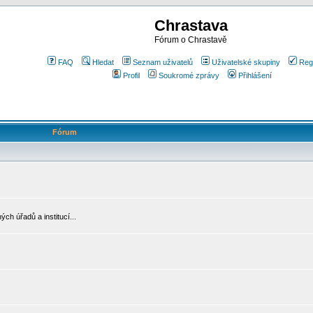
Chrastava
Fórum o Chrastavě
FAQ
Hledat
Seznam uživatelů
Uživatelské skupiny
Reg
Profil
Soukromé zprávy
Přihlášení
Fórum
ch úřadů a institucí...