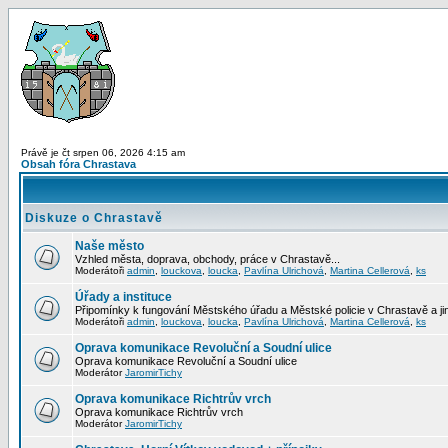
Právě je čt srpen 06, 2026 4:15 am
Obsah fóra Chrastava
Diskuze o Chrastavě
Naše město
Vzhled města, doprava, obchody, práce v Chrastavě...
Moderátoři
admin
,
louckova
,
loucka
,
Pavlína Ulrichová
,
Martina Cellerová
,
ks
Úřady a instituce
Připomínky k fungování Městského úřadu a Městské policie v Chrastavě a jiný
Moderátoři
admin
,
louckova
,
loucka
,
Pavlína Ulrichová
,
Martina Cellerová
,
ks
Oprava komunikace Revoluční a Soudní ulice
Oprava komunikace Revoluční a Soudní ulice
Moderátor
JaromirTichy
Oprava komunikace Richtrův vrch
Oprava komunikace Richtrův vrch
Moderátor
JaromirTichy