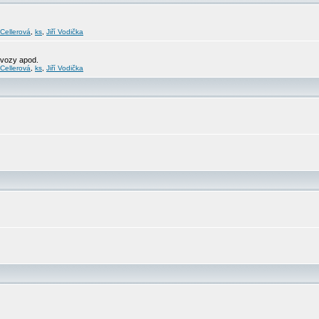
 Cellerová
,
ks
,
Jiří Vodička
svozy apod.
 Cellerová
,
ks
,
Jiří Vodička