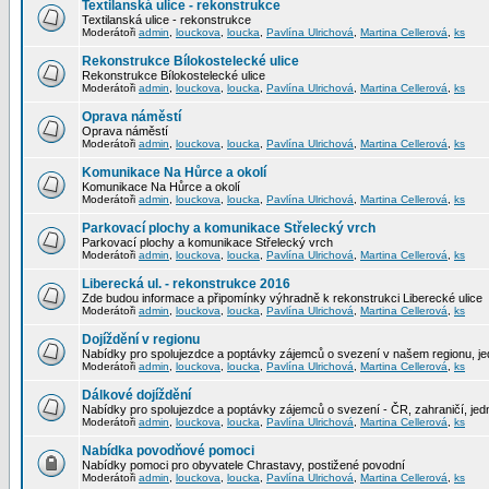
Textilanská ulice - rekonstrukce
Textilanská ulice - rekonstrukce
Moderátoři
admin
,
louckova
,
loucka
,
Pavlína Ulrichová
,
Martina Cellerová
,
ks
Rekonstrukce Bílokostelecké ulice
Rekonstrukce Bílokostelecké ulice
Moderátoři
admin
,
louckova
,
loucka
,
Pavlína Ulrichová
,
Martina Cellerová
,
ks
Oprava náměstí
Oprava náměstí
Moderátoři
admin
,
louckova
,
loucka
,
Pavlína Ulrichová
,
Martina Cellerová
,
ks
Komunikace Na Hůrce a okolí
Komunikace Na Hůrce a okolí
Moderátoři
admin
,
louckova
,
loucka
,
Pavlína Ulrichová
,
Martina Cellerová
,
ks
Parkovací plochy a komunikace Střelecký vrch
Parkovací plochy a komunikace Střelecký vrch
Moderátoři
admin
,
louckova
,
loucka
,
Pavlína Ulrichová
,
Martina Cellerová
,
ks
Liberecká ul. - rekonstrukce 2016
Zde budou informace a připomínky výhradně k rekonstrukci Liberecké ulice
Moderátoři
admin
,
louckova
,
loucka
,
Pavlína Ulrichová
,
Martina Cellerová
,
ks
Dojíždění v regionu
Nabídky pro spolujezdce a poptávky zájemců o svezení v našem regionu, jed
Moderátoři
admin
,
louckova
,
loucka
,
Pavlína Ulrichová
,
Martina Cellerová
,
ks
Dálkové dojíždění
Nabídky pro spolujezdce a poptávky zájemců o svezení - ČR, zahraničí, jedn
Moderátoři
admin
,
louckova
,
loucka
,
Pavlína Ulrichová
,
Martina Cellerová
,
ks
Nabídka povodňové pomoci
Nabídky pomoci pro obyvatele Chrastavy, postižené povodní
Moderátoři
admin
,
louckova
,
loucka
,
Pavlína Ulrichová
,
Martina Cellerová
,
ks