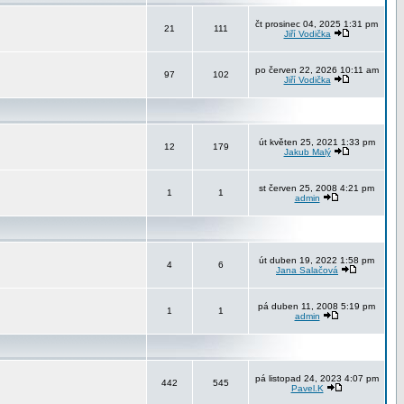
čt prosinec 04, 2025 1:31 pm
21
111
Jiří Vodička
po červen 22, 2026 10:11 am
97
102
Jiří Vodička
út květen 25, 2021 1:33 pm
12
179
Jakub Malý
st červen 25, 2008 4:21 pm
1
1
admin
út duben 19, 2022 1:58 pm
4
6
Jana Salačová
pá duben 11, 2008 5:19 pm
1
1
admin
pá listopad 24, 2023 4:07 pm
442
545
Pavel.K