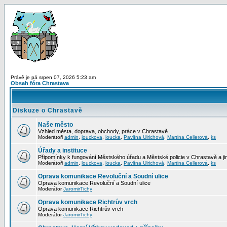
Právě je pá srpen 07, 2026 5:23 am
Obsah fóra Chrastava
Diskuze o Chrastavě
Naše město
Vzhled města, doprava, obchody, práce v Chrastavě...
Moderátoři
admin
,
louckova
,
loucka
,
Pavlína Ulrichová
,
Martina Cellerová
,
ks
Úřady a instituce
Připomínky k fungování Městského úřadu a Městské policie v Chrastavě a jiný
Moderátoři
admin
,
louckova
,
loucka
,
Pavlína Ulrichová
,
Martina Cellerová
,
ks
Oprava komunikace Revoluční a Soudní ulice
Oprava komunikace Revoluční a Soudní ulice
Moderátor
JaromirTichy
Oprava komunikace Richtrův vrch
Oprava komunikace Richtrův vrch
Moderátor
JaromirTichy