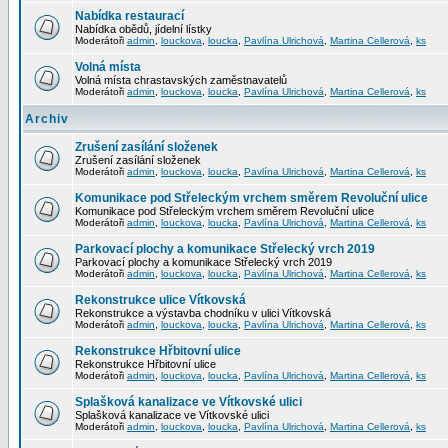
Nabídka restaurací
Nabídka obědů, jídelní lístky
Moderátoři
admin
,
louckova
,
loucka
,
Pavlína Ulrichová
,
Martina Cellerová
,
ks
Volná místa
Volná místa chrastavských zaměstnavatelů
Moderátoři
admin
,
louckova
,
loucka
,
Pavlína Ulrichová
,
Martina Cellerová
,
ks
Archiv
Zrušení zasílání složenek
Zrušení zasílání složenek
Moderátoři
admin
,
louckova
,
loucka
,
Pavlína Ulrichová
,
Martina Cellerová
,
ks
Komunikace pod Střeleckým vrchem směrem Revoluční ulice
Komunikace pod Střeleckým vrchem směrem Revoluční ulice
Moderátoři
admin
,
louckova
,
loucka
,
Pavlína Ulrichová
,
Martina Cellerová
,
ks
Parkovací plochy a komunikace Střelecký vrch 2019
Parkovací plochy a komunikace Střelecký vrch 2019
Moderátoři
admin
,
louckova
,
loucka
,
Pavlína Ulrichová
,
Martina Cellerová
,
ks
Rekonstrukce ulice Vítkovská
Rekonstrukce a výstavba chodníku v ulici Vítkovská
Moderátoři
admin
,
louckova
,
loucka
,
Pavlína Ulrichová
,
Martina Cellerová
,
ks
Rekonstrukce Hřbitovní ulice
Rekonstrukce Hřbitovní ulice
Moderátoři
admin
,
louckova
,
loucka
,
Pavlína Ulrichová
,
Martina Cellerová
,
ks
Splašková kanalizace ve Vítkovské ulici
Splašková kanalizace ve Vítkovské ulici
Moderátoři
admin
,
louckova
,
loucka
,
Pavlína Ulrichová
,
Martina Cellerová
,
ks