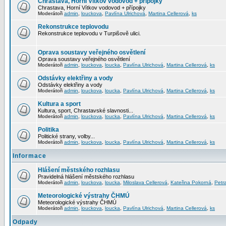
Chrastava, Horní Vítkov vodovod + přípojky
Chrastava, Horní Vítkov vodovod + přípojky
Moderátoři
admin
,
louckova
,
Pavlína Ulrichová
,
Martina Cellerová
,
ks
Rekonstrukce teplovodu
Rekonstrukce teplovodu v Turpišově ulici.
Oprava soustavy veřejného osvětlení
Oprava soustavy veřejného osvětlení
Moderátoři
admin
,
louckova
,
loucka
,
Pavlína Ulrichová
,
Martina Cellerová
,
ks
Odstávky elektřiny a vody
Odstávky elektřiny a vody
Moderátoři
admin
,
louckova
,
loucka
,
Pavlína Ulrichová
,
Martina Cellerová
,
ks
Kultura a sport
Kultura, sport, Chrastavské slavnosti...
Moderátoři
admin
,
louckova
,
loucka
,
Pavlína Ulrichová
,
Martina Cellerová
,
ks
Politika
Politické strany, volby...
Moderátoři
admin
,
louckova
,
loucka
,
Pavlína Ulrichová
,
Martina Cellerová
,
ks
Informace
Hlášení městského rozhlasu
Pravidelná hlášení městského rozhlasu
Moderátoři
admin
,
louckova
,
loucka
,
Miloslava Cellerová
,
Kateřina Pokorná
,
Petr
Meteorologické výstrahy ČHMÚ
Meteorologické výstrahy ČHMÚ
Moderátoři
admin
,
louckova
,
loucka
,
Pavlína Ulrichová
,
Martina Cellerová
,
ks
Odpady