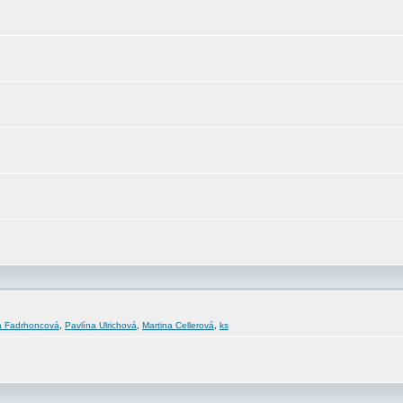
a Fadrhoncová
,
Pavlína Ulrichová
,
Martina Cellerová
,
ks