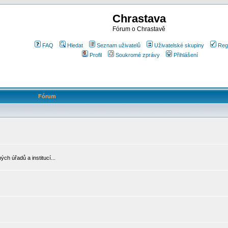
Chrastava
Fórum o Chrastavě
FAQ
Hledat
Seznam uživatelů
Uživatelské skupiny
Reg
Profil
Soukromé zprávy
Přihlášení
Fórum
ch úřadů a institucí...