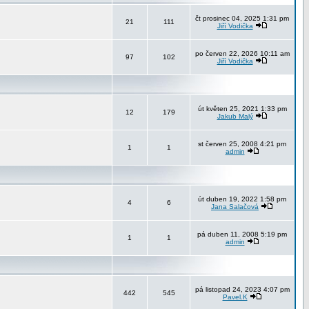
čt prosinec 04, 2025 1:31 pm
21
111
Jiří Vodička
po červen 22, 2026 10:11 am
97
102
Jiří Vodička
út květen 25, 2021 1:33 pm
12
179
Jakub Malý
st červen 25, 2008 4:21 pm
1
1
admin
út duben 19, 2022 1:58 pm
4
6
Jana Salačová
pá duben 11, 2008 5:19 pm
1
1
admin
pá listopad 24, 2023 4:07 pm
442
545
Pavel.K