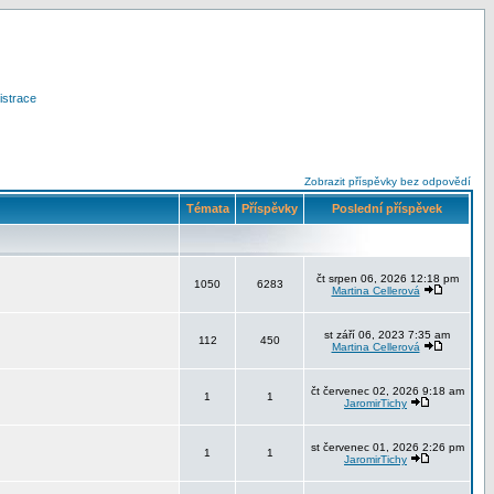
istrace
Zobrazit příspěvky bez odpovědí
Témata
Příspěvky
Poslední příspěvek
čt srpen 06, 2026 12:18 pm
1050
6283
Martina Cellerová
st září 06, 2023 7:35 am
112
450
Martina Cellerová
čt červenec 02, 2026 9:18 am
1
1
JaromirTichy
st červenec 01, 2026 2:26 pm
1
1
JaromirTichy