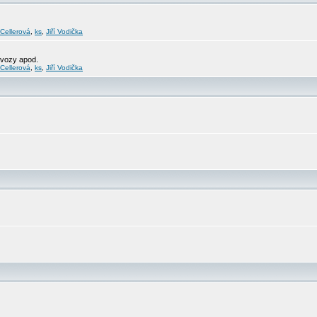
 Cellerová
,
ks
,
Jiří Vodička
svozy apod.
 Cellerová
,
ks
,
Jiří Vodička