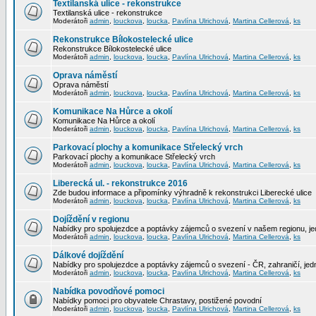
Textilanská ulice - rekonstrukce
Textilanská ulice - rekonstrukce
Moderátoři
admin
,
louckova
,
loucka
,
Pavlína Ulrichová
,
Martina Cellerová
,
ks
Rekonstrukce Bílokostelecké ulice
Rekonstrukce Bílokostelecké ulice
Moderátoři
admin
,
louckova
,
loucka
,
Pavlína Ulrichová
,
Martina Cellerová
,
ks
Oprava náměstí
Oprava náměstí
Moderátoři
admin
,
louckova
,
loucka
,
Pavlína Ulrichová
,
Martina Cellerová
,
ks
Komunikace Na Hůrce a okolí
Komunikace Na Hůrce a okolí
Moderátoři
admin
,
louckova
,
loucka
,
Pavlína Ulrichová
,
Martina Cellerová
,
ks
Parkovací plochy a komunikace Střelecký vrch
Parkovací plochy a komunikace Střelecký vrch
Moderátoři
admin
,
louckova
,
loucka
,
Pavlína Ulrichová
,
Martina Cellerová
,
ks
Liberecká ul. - rekonstrukce 2016
Zde budou informace a připomínky výhradně k rekonstrukci Liberecké ulice
Moderátoři
admin
,
louckova
,
loucka
,
Pavlína Ulrichová
,
Martina Cellerová
,
ks
Dojíždění v regionu
Nabídky pro spolujezdce a poptávky zájemců o svezení v našem regionu, jed
Moderátoři
admin
,
louckova
,
loucka
,
Pavlína Ulrichová
,
Martina Cellerová
,
ks
Dálkové dojíždění
Nabídky pro spolujezdce a poptávky zájemců o svezení - ČR, zahraničí, jedn
Moderátoři
admin
,
louckova
,
loucka
,
Pavlína Ulrichová
,
Martina Cellerová
,
ks
Nabídka povodňové pomoci
Nabídky pomoci pro obyvatele Chrastavy, postižené povodní
Moderátoři
admin
,
louckova
,
loucka
,
Pavlína Ulrichová
,
Martina Cellerová
,
ks