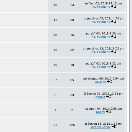
út říjen 02, 2018 12:17 pm
19
23
Ing. Fadrhonc
ne prosinec 05, 2021 4:54 pm
41
80
Ing. Fadrhonc
po září 03, 2018 8:30 am
15
16
Ing. Fadrhonc
po prosinec 13, 2021 8:52 pm
16
32
Ing. Fadrhonc
po září 03, 2018 8:32 am
15
18
Ing. Fadrhonc
po listopad 06, 2017 5:54 pm
37
65
David70
čt červen 02, 2022 12:23 pm
5
33
Kaaj25
st srpen 04, 2010 9:58 pm
1
2
Kobrei
st červen 13, 2012 1:54 pm
71
126
Michael Canov