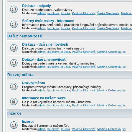
Diskuze - odpady
Diskuze o odpadech - vaše názory
Moderátoři
admin
,
louckova
,
loucka
,
Pavlína Ulrichová
,
Šárka Spáčilová
,
Martina
Sběrný dvůr, svozy - informace
Informace o provozní době a pravidlech fungování sběrného dvora, mobilní 
Moderátoři
admin
,
louckova
,
loucka
,
Pavlína Ulrichová
,
Šárka Spáčilová
,
Martina
Daň z nemovitostí
Diskuze - daň z nemovitostí
Diskuze o dani z nemovitostí - vaše názory
Moderátoři
admin
,
louckova
,
loucka
,
Pavlína Ulrichová
,
Martina Cellerová
,
ks
Dotazy - daň z nemovitostí
Dotazy na vedení města ve věci daně z nemovitostí
Moderátoři
admin
,
louckova
,
loucka
,
Pavlína Ulrichová
,
Martina Cellerová
,
ks
Rozvoj města
Rozvoj města
Program rozvoje města Chrastavy, připomínky, náměty
Moderátoři
admin
,
louckova
,
loucka
,
Pavlína Ulrichová
,
Martina Cellerová
,
ks
Informace na našem webu
Co je o rozvoji města na webu města Chrastava
Moderátoři
admin
,
louckova
,
loucka
,
Pavlína Ulrichová
,
Martina Cellerová
,
ks
Inzerce
Inzerce
Bezplatná inzerce na našem fóru
Moderátoři
admin
,
louckova
,
loucka
,
Pavlína Ulrichová
,
Martina Cellerová
,
ks