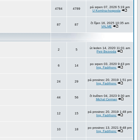
pá srpen 07, 2026 5:19 am
4784
4789
U Komína-hospoda
čt říjen 16, 2025 10:35 am
87
87
VALME
út leden 14, 2020 11:01 am
2
5
Petr Bezvoda
po srpen 03, 2020 9:43 pm
6
14
Ing. Fadrhonc
pá prosinec 20, 2019 1:51 pm
24
29
Ing. Fadrhonc
čt květen 04, 2023 9:30 am
44
56
Michal Cerman
pá prosinec 20, 2019 1:48 pm
12
15
Ing. Fadrhonc
po prosinec 13, 2021 8:48 pm
10
18
Ing. Fadrhonc