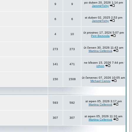
po duben 20, 2026 1:14 pm
9
9
JaromirTichy
st duben 02, 2025 2:53 pm
6
6
JaromirTichy
út prosinec 17, 2024 5:07 pm
4
10
Petr Bezvoda
út červen 30, 2026 11:43 am
273
273
Martina Cellerová
ne březen 15, 2026 7:44 pm
141
471
othon
út červenec 07, 2026 10:05 am
150
1508
Michael Canov
st srpen 05, 2026 3:17 pm
593
592
Martina Cellerová
st srpen 05, 2026 11:10 am
307
307
Martina Cellerová