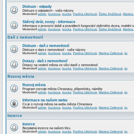
Diskuze - odpady
Diskuze o odpadech - vaše názory
Moderátoři
admin
,
louckova
,
loucka
,
Pavlína Ulrichová
,
Šárka Spáčilová
,
Martina
Sběrný dvůr, svozy - informace
Informace o provozní době a pravidlech fungování sběrného dvora, mobilní 
Moderátoři
admin
,
louckova
,
loucka
,
Pavlína Ulrichová
,
Šárka Spáčilová
,
Martina
Daň z nemovitostí
Diskuze - daň z nemovitostí
Diskuze o dani z nemovitostí - vaše názory
Moderátoři
admin
,
louckova
,
loucka
,
Pavlína Ulrichová
,
Martina Cellerová
,
ks
Dotazy - daň z nemovitostí
Dotazy na vedení města ve věci daně z nemovitostí
Moderátoři
admin
,
louckova
,
loucka
,
Pavlína Ulrichová
,
Martina Cellerová
,
ks
Rozvoj města
Rozvoj města
Program rozvoje města Chrastavy, připomínky, náměty
Moderátoři
admin
,
louckova
,
loucka
,
Pavlína Ulrichová
,
Martina Cellerová
,
ks
Informace na našem webu
Co je o rozvoji města na webu města Chrastava
Moderátoři
admin
,
louckova
,
loucka
,
Pavlína Ulrichová
,
Martina Cellerová
,
ks
Inzerce
Inzerce
Bezplatná inzerce na našem fóru
Moderátoři
admin
,
louckova
,
loucka
,
Pavlína Ulrichová
,
Martina Cellerová
,
ks