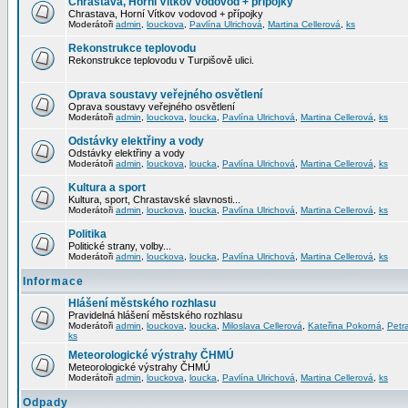
Chrastava, Horní Vítkov vodovod + přípojky
Chrastava, Horní Vítkov vodovod + přípojky
Moderátoři
admin
,
louckova
,
Pavlína Ulrichová
,
Martina Cellerová
,
ks
Rekonstrukce teplovodu
Rekonstrukce teplovodu v Turpišově ulici.
Oprava soustavy veřejného osvětlení
Oprava soustavy veřejného osvětlení
Moderátoři
admin
,
louckova
,
loucka
,
Pavlína Ulrichová
,
Martina Cellerová
,
ks
Odstávky elektřiny a vody
Odstávky elektřiny a vody
Moderátoři
admin
,
louckova
,
loucka
,
Pavlína Ulrichová
,
Martina Cellerová
,
ks
Kultura a sport
Kultura, sport, Chrastavské slavnosti...
Moderátoři
admin
,
louckova
,
loucka
,
Pavlína Ulrichová
,
Martina Cellerová
,
ks
Politika
Politické strany, volby...
Moderátoři
admin
,
louckova
,
loucka
,
Pavlína Ulrichová
,
Martina Cellerová
,
ks
Informace
Hlášení městského rozhlasu
Pravidelná hlášení městského rozhlasu
Moderátoři
admin
,
louckova
,
loucka
,
Miloslava Cellerová
,
Kateřina Pokorná
,
Petr
ks
Meteorologické výstrahy ČHMÚ
Meteorologické výstrahy ČHMÚ
Moderátoři
admin
,
louckova
,
loucka
,
Pavlína Ulrichová
,
Martina Cellerová
,
ks
Odpady