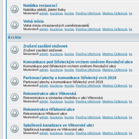
Nabídka restaurací
Nabídka obědů, jídelní lístky
Moderátoři
admin
,
louckova
,
loucka
,
Pavlína Ulrichová
,
Martina Cellerová
,
ks
Volná místa
Volná místa chrastavských zaměstnavatelů
Moderátoři
admin
,
louckova
,
loucka
,
Pavlína Ulrichová
,
Martina Cellerová
,
ks
Archiv
Zrušení zasílání složenek
Zrušení zasílání složenek
Moderátoři
admin
,
louckova
,
loucka
,
Pavlína Ulrichová
,
Martina Cellerová
,
ks
Komunikace pod Střeleckým vrchem směrem Revoluční ulice
Komunikace pod Střeleckým vrchem směrem Revoluční ulice
Moderátoři
admin
,
louckova
,
loucka
,
Pavlína Ulrichová
,
Martina Cellerová
,
ks
Parkovací plochy a komunikace Střelecký vrch 2019
Parkovací plochy a komunikace Střelecký vrch 2019
Moderátoři
admin
,
louckova
,
loucka
,
Pavlína Ulrichová
,
Martina Cellerová
,
ks
Rekonstrukce ulice Vítkovská
Rekonstrukce a výstavba chodníku v ulici Vítkovská
Moderátoři
admin
,
louckova
,
loucka
,
Pavlína Ulrichová
,
Martina Cellerová
,
ks
Rekonstrukce Hřbitovní ulice
Rekonstrukce Hřbitovní ulice
Moderátoři
admin
,
louckova
,
loucka
,
Pavlína Ulrichová
,
Martina Cellerová
,
ks
Splašková kanalizace ve Vítkovské ulici
Splašková kanalizace ve Vítkovské ulici
Moderátoři
admin
,
louckova
,
loucka
,
Pavlína Ulrichová
,
Martina Cellerová
,
ks