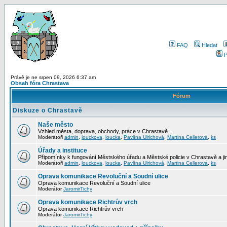
FAQ
Hledat
P
Právě je ne srpen 09, 2026 6:37 am
Obsah fóra Chrastava
Fórum
Diskuze o Chrastavě
Naše město
Vzhled města, doprava, obchody, práce v Chrastavě...
Moderátoři
admin
,
louckova
,
loucka
,
Pavlína Ulrichová
,
Martina Cellerová
,
ks
Úřady a instituce
Připomínky k fungování Městského úřadu a Městské policie v Chrastavě a jiný
Moderátoři
admin
,
louckova
,
loucka
,
Pavlína Ulrichová
,
Martina Cellerová
,
ks
Oprava komunikace Revoluční a Soudní ulice
Oprava komunikace Revoluční a Soudní ulice
Moderátor
JaromirTichy
Oprava komunikace Richtrův vrch
Oprava komunikace Richtrův vrch
Moderátor
JaromirTichy