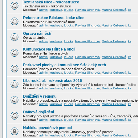
Textilanská ulice - rekonstrukce
Textilanská ulice - rekonstrukce
Moderátoři
admin
,
louckova
,
loucka
,
Pavlína Ulrichová
,
Martina Cellerová
,
ks
Rekonstrukce Bílokostelecké ulice
Rekonstrukce Bílokostelecké ulice
Moderátoři
admin
,
louckova
,
loucka
,
Pavlína Ulrichová
,
Martina Cellerová
,
ks
Oprava náměstí
Oprava náměstí
Moderátoři
admin
,
louckova
,
loucka
,
Pavlína Ulrichová
,
Martina Cellerová
,
ks
Komunikace Na Hůrce a okolí
Komunikace Na Hůrce a okolí
Moderátoři
admin
,
louckova
,
loucka
,
Pavlína Ulrichová
,
Martina Cellerová
,
ks
Parkovací plochy a komunikace Střelecký vrch
Parkovací plochy a komunikace Střelecký vrch
Moderátoři
admin
,
louckova
,
loucka
,
Pavlína Ulrichová
,
Martina Cellerová
,
ks
Liberecká ul. - rekonstrukce 2016
Zde budou informace a připomínky výhradně k rekonstrukci Liberecké ulice
Moderátoři
admin
,
louckova
,
loucka
,
Pavlína Ulrichová
,
Martina Cellerová
,
ks
Dojíždění v regionu
Nabídky pro spolujezdce a poptávky zájemců o svezení v našem regionu, jed
Moderátoři
admin
,
louckova
,
loucka
,
Pavlína Ulrichová
,
Martina Cellerová
,
ks
Dálkové dojíždění
Nabídky pro spolujezdce a poptávky zájemců o svezení - ČR, zahraničí, jedn
Moderátoři
admin
,
louckova
,
loucka
,
Pavlína Ulrichová
,
Martina Cellerová
,
ks
Nabídka povodňové pomoci
Nabídky pomoci pro obyvatele Chrastavy, postižené povodní
Moderátoři
admin
,
louckova
,
loucka
,
Pavlína Ulrichová
,
Martina Cellerová
,
ks