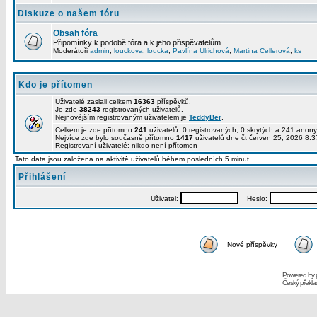
Diskuze o našem fóru
Obsah fóra
Připomínky k podobě fóra a k jeho přispěvatelům
Moderátoři
admin
,
louckova
,
loucka
,
Pavlína Ulrichová
,
Martina Cellerová
,
ks
Kdo je přítomen
Uživatelé zaslali celkem
16363
příspěvků.
Je zde
38243
registrovaných uživatelů.
Nejnovějším registrovaným uživatelem je
TeddyBer
.
Celkem je zde přítomno
241
uživatelů: 0 registrovaných, 0 skrytých a 241 ano
Nejvíce zde bylo současně přítomno
1417
uživatelů dne čt červen 25, 2026 8:3
Registrovaní uživatelé: nikdo není přítomen
Tato data jsou založena na aktivitě uživatelů během posledních 5 minut.
Přihlášení
Uživatel:
Heslo:
Nové příspěvky
Powered by
Český překl