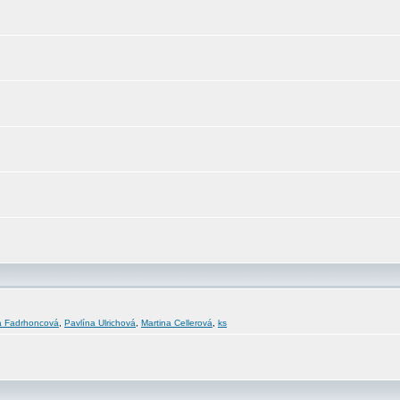
a Fadrhoncová
,
Pavlína Ulrichová
,
Martina Cellerová
,
ks