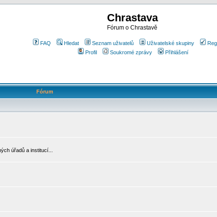
Chrastava
Fórum o Chrastavě
FAQ
Hledat
Seznam uživatelů
Uživatelské skupiny
Reg
Profil
Soukromé zprávy
Přihlášení
Fórum
ch úřadů a institucí...