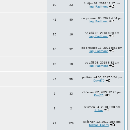
út říjen 02, 2018 12:17 pm
19
23
Ing. Fadrhonc
ne prosinec 05, 2021 4:54 pm
41
80
Ing. Fadrhonc
po září 03, 2018 8:30 am
15
16
Ing. Fadrhonc
po prosinec 13, 2021 8:52 pm
16
32
Ing. Fadrhonc
po září 03, 2018 8:32 am
15
18
Ing. Fadrhonc
po listopad 06, 2017 5:54 pm
37
65
David70
čt červen 02, 2022 12:23 pm
5
33
Kaaj25
st srpen 04, 2010 9:58 pm
1
2
Kobrei
st červen 13, 2012 1:54 pm
71
126
Michael Canov