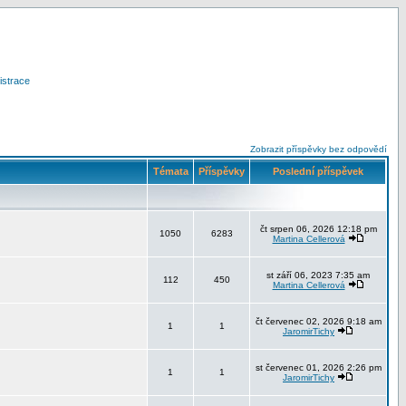
istrace
Zobrazit příspěvky bez odpovědí
Témata
Příspěvky
Poslední příspěvek
čt srpen 06, 2026 12:18 pm
1050
6283
Martina Cellerová
st září 06, 2023 7:35 am
112
450
Martina Cellerová
čt červenec 02, 2026 9:18 am
1
1
JaromirTichy
st červenec 01, 2026 2:26 pm
1
1
JaromirTichy