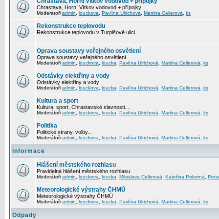
Chrastava, Horní Vítkov vodovod + přípojky
Chrastava, Horní Vítkov vodovod + přípojky
Moderátoři
admin
,
louckova
,
Pavlína Ulrichová
,
Martina Cellerová
,
ks
Rekonstrukce teplovodu
Rekonstrukce teplovodu v Turpišově ulici.
Oprava soustavy veřejného osvětlení
Oprava soustavy veřejného osvětlení
Moderátoři
admin
,
louckova
,
loucka
,
Pavlína Ulrichová
,
Martina Cellerová
,
ks
Odstávky elektřiny a vody
Odstávky elektřiny a vody
Moderátoři
admin
,
louckova
,
loucka
,
Pavlína Ulrichová
,
Martina Cellerová
,
ks
Kultura a sport
Kultura, sport, Chrastavské slavnosti...
Moderátoři
admin
,
louckova
,
loucka
,
Pavlína Ulrichová
,
Martina Cellerová
,
ks
Politika
Politické strany, volby...
Moderátoři
admin
,
louckova
,
loucka
,
Pavlína Ulrichová
,
Martina Cellerová
,
ks
Informace
Hlášení městského rozhlasu
Pravidelná hlášení městského rozhlasu
Moderátoři
admin
,
louckova
,
loucka
,
Miloslava Cellerová
,
Kateřina Pokorná
,
Petr
Meteorologické výstrahy ČHMÚ
Meteorologické výstrahy ČHMÚ
Moderátoři
admin
,
louckova
,
loucka
,
Pavlína Ulrichová
,
Martina Cellerová
,
ks
Odpady