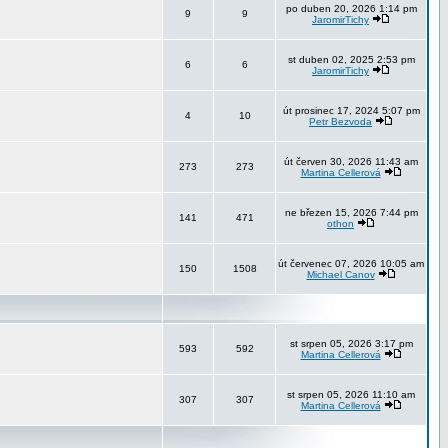
po duben 20, 2026 1:14 pm
9
9
JaromirTichy
st duben 02, 2025 2:53 pm
6
6
JaromirTichy
út prosinec 17, 2024 5:07 pm
4
10
Petr Bezvoda
út červen 30, 2026 11:43 am
273
273
Martina Cellerová
ne březen 15, 2026 7:44 pm
141
471
othon
út červenec 07, 2026 10:05 am
150
1508
Michael Canov
st srpen 05, 2026 3:17 pm
593
592
Martina Cellerová
st srpen 05, 2026 11:10 am
307
307
Martina Cellerová