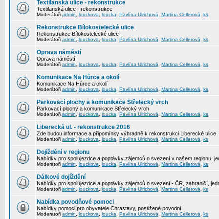
Textilanská ulice - rekonstrukce
Textilanská ulice - rekonstrukce
Moderátoři
admin
,
louckova
,
loucka
,
Pavlína Ulrichová
,
Martina Cellerová
,
ks
Rekonstrukce Bílokostelecké ulice
Rekonstrukce Bílokostelecké ulice
Moderátoři
admin
,
louckova
,
loucka
,
Pavlína Ulrichová
,
Martina Cellerová
,
ks
Oprava náměstí
Oprava náměstí
Moderátoři
admin
,
louckova
,
loucka
,
Pavlína Ulrichová
,
Martina Cellerová
,
ks
Komunikace Na Hůrce a okolí
Komunikace Na Hůrce a okolí
Moderátoři
admin
,
louckova
,
loucka
,
Pavlína Ulrichová
,
Martina Cellerová
,
ks
Parkovací plochy a komunikace Střelecký vrch
Parkovací plochy a komunikace Střelecký vrch
Moderátoři
admin
,
louckova
,
loucka
,
Pavlína Ulrichová
,
Martina Cellerová
,
ks
Liberecká ul. - rekonstrukce 2016
Zde budou informace a připomínky výhradně k rekonstrukci Liberecké ulice
Moderátoři
admin
,
louckova
,
loucka
,
Pavlína Ulrichová
,
Martina Cellerová
,
ks
Dojíždění v regionu
Nabídky pro spolujezdce a poptávky zájemců o svezení v našem regionu, jed
Moderátoři
admin
,
louckova
,
loucka
,
Pavlína Ulrichová
,
Martina Cellerová
,
ks
Dálkové dojíždění
Nabídky pro spolujezdce a poptávky zájemců o svezení - ČR, zahraničí, jedn
Moderátoři
admin
,
louckova
,
loucka
,
Pavlína Ulrichová
,
Martina Cellerová
,
ks
Nabídka povodňové pomoci
Nabídky pomoci pro obyvatele Chrastavy, postižené povodní
Moderátoři
admin
,
louckova
,
loucka
,
Pavlína Ulrichová
,
Martina Cellerová
,
ks