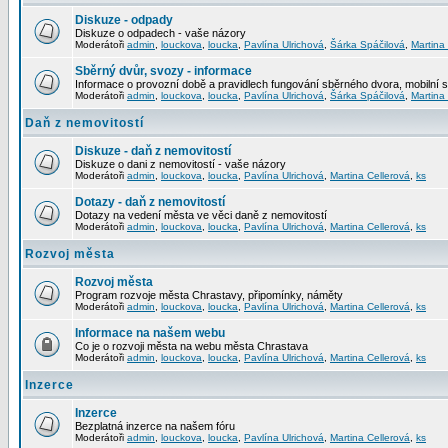
Diskuze - odpady
Diskuze o odpadech - vaše názory
Moderátoři
admin
,
louckova
,
loucka
,
Pavlína Ulrichová
,
Šárka Spáčilová
,
Martina
Sběrný dvůr, svozy - informace
Informace o provozní době a pravidlech fungování sběrného dvora, mobilní 
Moderátoři
admin
,
louckova
,
loucka
,
Pavlína Ulrichová
,
Šárka Spáčilová
,
Martina
Daň z nemovitostí
Diskuze - daň z nemovitostí
Diskuze o dani z nemovitostí - vaše názory
Moderátoři
admin
,
louckova
,
loucka
,
Pavlína Ulrichová
,
Martina Cellerová
,
ks
Dotazy - daň z nemovitostí
Dotazy na vedení města ve věci daně z nemovitostí
Moderátoři
admin
,
louckova
,
loucka
,
Pavlína Ulrichová
,
Martina Cellerová
,
ks
Rozvoj města
Rozvoj města
Program rozvoje města Chrastavy, připomínky, náměty
Moderátoři
admin
,
louckova
,
loucka
,
Pavlína Ulrichová
,
Martina Cellerová
,
ks
Informace na našem webu
Co je o rozvoji města na webu města Chrastava
Moderátoři
admin
,
louckova
,
loucka
,
Pavlína Ulrichová
,
Martina Cellerová
,
ks
Inzerce
Inzerce
Bezplatná inzerce na našem fóru
Moderátoři
admin
,
louckova
,
loucka
,
Pavlína Ulrichová
,
Martina Cellerová
,
ks