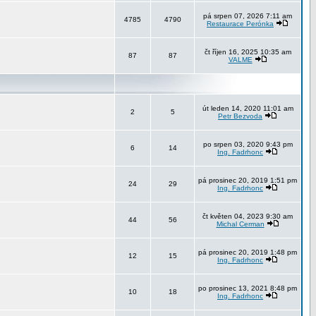
pá srpen 07, 2026 7:11 am
4785
4790
Restaurace Perónka
čt říjen 16, 2025 10:35 am
87
87
VALME
út leden 14, 2020 11:01 am
2
5
Petr Bezvoda
po srpen 03, 2020 9:43 pm
6
14
Ing. Fadrhonc
pá prosinec 20, 2019 1:51 pm
24
29
Ing. Fadrhonc
čt květen 04, 2023 9:30 am
44
56
Michal Cerman
pá prosinec 20, 2019 1:48 pm
12
15
Ing. Fadrhonc
po prosinec 13, 2021 8:48 pm
10
18
Ing. Fadrhonc