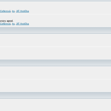
 Cellerová
,
ks
,
Jiří Vodička
svozy apod.
 Cellerová
,
ks
,
Jiří Vodička