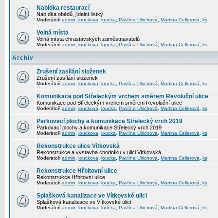
Nabídka restaurací
Nabídka obědů, jídelní lístky
Moderátoři
admin
,
louckova
,
loucka
,
Pavlína Ulrichová
,
Martina Cellerová
,
ks
Volná místa
Volná místa chrastavských zaměstnavatelů
Moderátoři
admin
,
louckova
,
loucka
,
Pavlína Ulrichová
,
Martina Cellerová
,
ks
Archiv
Zrušení zasílání složenek
Zrušení zasílání složenek
Moderátoři
admin
,
louckova
,
loucka
,
Pavlína Ulrichová
,
Martina Cellerová
,
ks
Komunikace pod Střeleckým vrchem směrem Revoluční ulice
Komunikace pod Střeleckým vrchem směrem Revoluční ulice
Moderátoři
admin
,
louckova
,
loucka
,
Pavlína Ulrichová
,
Martina Cellerová
,
ks
Parkovací plochy a komunikace Střelecký vrch 2019
Parkovací plochy a komunikace Střelecký vrch 2019
Moderátoři
admin
,
louckova
,
loucka
,
Pavlína Ulrichová
,
Martina Cellerová
,
ks
Rekonstrukce ulice Vítkovská
Rekonstrukce a výstavba chodníku v ulici Vítkovská
Moderátoři
admin
,
louckova
,
loucka
,
Pavlína Ulrichová
,
Martina Cellerová
,
ks
Rekonstrukce Hřbitovní ulice
Rekonstrukce Hřbitovní ulice
Moderátoři
admin
,
louckova
,
loucka
,
Pavlína Ulrichová
,
Martina Cellerová
,
ks
Splašková kanalizace ve Vítkovské ulici
Splašková kanalizace ve Vítkovské ulici
Moderátoři
admin
,
louckova
,
loucka
,
Pavlína Ulrichová
,
Martina Cellerová
,
ks