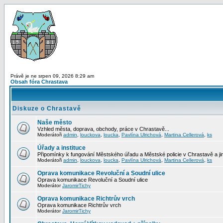
Právě je ne srpen 09, 2026 8:29 am
Obsah fóra Chrastava
Diskuze o Chrastavě
Naše město
Vzhled města, doprava, obchody, práce v Chrastavě...
Moderátoři
admin
,
louckova
,
loucka
,
Pavlína Ulrichová
,
Martina Cellerová
,
ks
Úřady a instituce
Připomínky k fungování Městského úřadu a Městské policie v Chrastavě a jiný
Moderátoři
admin
,
louckova
,
loucka
,
Pavlína Ulrichová
,
Martina Cellerová
,
ks
Oprava komunikace Revoluční a Soudní ulice
Oprava komunikace Revoluční a Soudní ulice
Moderátor
JaromirTichy
Oprava komunikace Richtrův vrch
Oprava komunikace Richtrův vrch
Moderátor
JaromirTichy