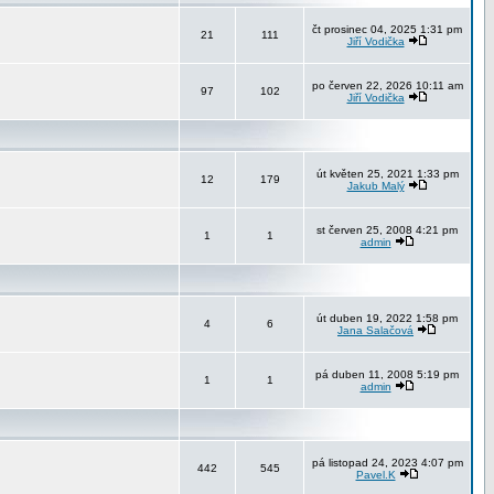
čt prosinec 04, 2025 1:31 pm
21
111
Jiří Vodička
po červen 22, 2026 10:11 am
97
102
Jiří Vodička
út květen 25, 2021 1:33 pm
12
179
Jakub Malý
st červen 25, 2008 4:21 pm
1
1
admin
út duben 19, 2022 1:58 pm
4
6
Jana Salačová
pá duben 11, 2008 5:19 pm
1
1
admin
pá listopad 24, 2023 4:07 pm
442
545
Pavel.K