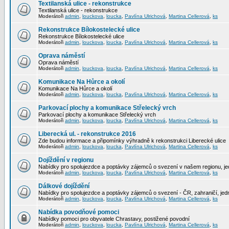
Textilanská ulice - rekonstrukce
Textilanská ulice - rekonstrukce
Moderátoři
admin
,
louckova
,
loucka
,
Pavlína Ulrichová
,
Martina Cellerová
,
ks
Rekonstrukce Bílokostelecké ulice
Rekonstrukce Bílokostelecké ulice
Moderátoři
admin
,
louckova
,
loucka
,
Pavlína Ulrichová
,
Martina Cellerová
,
ks
Oprava náměstí
Oprava náměstí
Moderátoři
admin
,
louckova
,
loucka
,
Pavlína Ulrichová
,
Martina Cellerová
,
ks
Komunikace Na Hůrce a okolí
Komunikace Na Hůrce a okolí
Moderátoři
admin
,
louckova
,
loucka
,
Pavlína Ulrichová
,
Martina Cellerová
,
ks
Parkovací plochy a komunikace Střelecký vrch
Parkovací plochy a komunikace Střelecký vrch
Moderátoři
admin
,
louckova
,
loucka
,
Pavlína Ulrichová
,
Martina Cellerová
,
ks
Liberecká ul. - rekonstrukce 2016
Zde budou informace a připomínky výhradně k rekonstrukci Liberecké ulice
Moderátoři
admin
,
louckova
,
loucka
,
Pavlína Ulrichová
,
Martina Cellerová
,
ks
Dojíždění v regionu
Nabídky pro spolujezdce a poptávky zájemců o svezení v našem regionu, jed
Moderátoři
admin
,
louckova
,
loucka
,
Pavlína Ulrichová
,
Martina Cellerová
,
ks
Dálkové dojíždění
Nabídky pro spolujezdce a poptávky zájemců o svezení - ČR, zahraničí, jedn
Moderátoři
admin
,
louckova
,
loucka
,
Pavlína Ulrichová
,
Martina Cellerová
,
ks
Nabídka povodňové pomoci
Nabídky pomoci pro obyvatele Chrastavy, postižené povodní
Moderátoři
admin
,
louckova
,
loucka
,
Pavlína Ulrichová
,
Martina Cellerová
,
ks