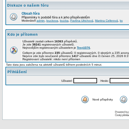
Diskuze o našem fóru
Obsah fóra
Připomínky k podobě fóra a k jeho přispěvatelům
Moderátoři
admin
,
louckova
,
loucka
,
Pavlína Ulrichová
,
Martina Cellerová
,
ks
Kdo je přítomen
Uživatelé zaslali celkem
16363
příspěvků.
Je zde
38241
registrovaných uživatelů.
Nejnovějším registrovaným uživatelem je
TreyU376
.
Celkem je zde přítomno
235
uživatelů: 0 registrovaných, 0 skrytých a 235 ano
Nejvíce zde bylo současně přítomno
1417
uživatelů dne čt červen 25, 2026 8:3
Registrovaní uživatelé: nikdo není přítomen
Tato data jsou založena na aktivitě uživatelů během posledních 5 minut.
Přihlášení
Uživatel:
Heslo:
Nové příspěvky
Powered by
Český překl