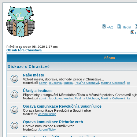
FAQ
Hledat
P
Právě je so srpen 08, 2026 1:57 pm
Obsah fóra Chrastava
Fórum
Diskuze o Chrastavě
Naše město
Vzhled města, doprava, obchody, práce v Chrastavě...
Moderátoři
admin
,
louckova
,
loucka
,
Pavlína Ulrichová
,
Martina Cellerová
,
ks
Úřady a instituce
Připomínky k fungování Městského úřadu a Městské policie v Chrastavě a jiný
Moderátoři
admin
,
louckova
,
loucka
,
Pavlína Ulrichová
,
Martina Cellerová
,
ks
Oprava komunikace Revoluční a Soudní ulice
Oprava komunikace Revoluční a Soudní ulice
Moderátor
JaromirTichy
Oprava komunikace Richtrův vrch
Oprava komunikace Richtrův vrch
Moderátor
JaromirTichy