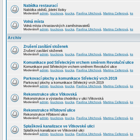
Nabídka restaurací
Nabídka obědů, jídelní lístky
Moderátoři
admin
,
louckova
,
loucka
,
Pavlína Ulrichová
,
Martina Cellerová
,
ks
Volná místa
Volná místa chrastavských zaměstnavatelů
Moderátoři
admin
,
louckova
,
loucka
,
Pavlína Ulrichová
,
Martina Cellerová
,
ks
Archiv
Zrušení zasílání složenek
Zrušení zasílání složenek
Moderátoři
admin
,
louckova
,
loucka
,
Pavlína Ulrichová
,
Martina Cellerová
,
ks
Komunikace pod Střeleckým vrchem směrem Revoluční ulice
Komunikace pod Střeleckým vrchem směrem Revoluční ulice
Moderátoři
admin
,
louckova
,
loucka
,
Pavlína Ulrichová
,
Martina Cellerová
,
ks
Parkovací plochy a komunikace Střelecký vrch 2019
Parkovací plochy a komunikace Střelecký vrch 2019
Moderátoři
admin
,
louckova
,
loucka
,
Pavlína Ulrichová
,
Martina Cellerová
,
ks
Rekonstrukce ulice Vítkovská
Rekonstrukce a výstavba chodníku v ulici Vítkovská
Moderátoři
admin
,
louckova
,
loucka
,
Pavlína Ulrichová
,
Martina Cellerová
,
ks
Rekonstrukce Hřbitovní ulice
Rekonstrukce Hřbitovní ulice
Moderátoři
admin
,
louckova
,
loucka
,
Pavlína Ulrichová
,
Martina Cellerová
,
ks
Splašková kanalizace ve Vítkovské ulici
Splašková kanalizace ve Vítkovské ulici
Moderátoři
admin
,
louckova
,
loucka
,
Pavlína Ulrichová
,
Martina Cellerová
,
ks