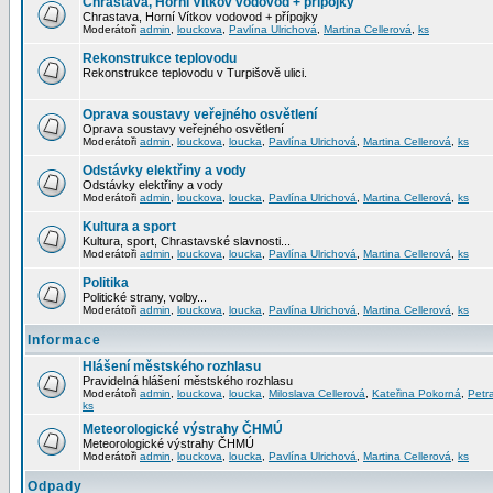
Chrastava, Horní Vítkov vodovod + přípojky
Chrastava, Horní Vítkov vodovod + přípojky
Moderátoři
admin
,
louckova
,
Pavlína Ulrichová
,
Martina Cellerová
,
ks
Rekonstrukce teplovodu
Rekonstrukce teplovodu v Turpišově ulici.
Oprava soustavy veřejného osvětlení
Oprava soustavy veřejného osvětlení
Moderátoři
admin
,
louckova
,
loucka
,
Pavlína Ulrichová
,
Martina Cellerová
,
ks
Odstávky elektřiny a vody
Odstávky elektřiny a vody
Moderátoři
admin
,
louckova
,
loucka
,
Pavlína Ulrichová
,
Martina Cellerová
,
ks
Kultura a sport
Kultura, sport, Chrastavské slavnosti...
Moderátoři
admin
,
louckova
,
loucka
,
Pavlína Ulrichová
,
Martina Cellerová
,
ks
Politika
Politické strany, volby...
Moderátoři
admin
,
louckova
,
loucka
,
Pavlína Ulrichová
,
Martina Cellerová
,
ks
Informace
Hlášení městského rozhlasu
Pravidelná hlášení městského rozhlasu
Moderátoři
admin
,
louckova
,
loucka
,
Miloslava Cellerová
,
Kateřina Pokorná
,
Petr
ks
Meteorologické výstrahy ČHMÚ
Meteorologické výstrahy ČHMÚ
Moderátoři
admin
,
louckova
,
loucka
,
Pavlína Ulrichová
,
Martina Cellerová
,
ks
Odpady