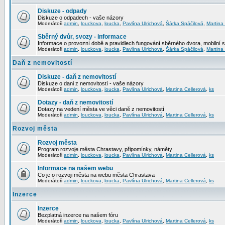
Diskuze - odpady
Diskuze o odpadech - vaše názory
Moderátoři
admin
,
louckova
,
loucka
,
Pavlína Ulrichová
,
Šárka Spáčilová
,
Martina
Sběrný dvůr, svozy - informace
Informace o provozní době a pravidlech fungování sběrného dvora, mobilní 
Moderátoři
admin
,
louckova
,
loucka
,
Pavlína Ulrichová
,
Šárka Spáčilová
,
Martina
Daň z nemovitostí
Diskuze - daň z nemovitostí
Diskuze o dani z nemovitostí - vaše názory
Moderátoři
admin
,
louckova
,
loucka
,
Pavlína Ulrichová
,
Martina Cellerová
,
ks
Dotazy - daň z nemovitostí
Dotazy na vedení města ve věci daně z nemovitostí
Moderátoři
admin
,
louckova
,
loucka
,
Pavlína Ulrichová
,
Martina Cellerová
,
ks
Rozvoj města
Rozvoj města
Program rozvoje města Chrastavy, připomínky, náměty
Moderátoři
admin
,
louckova
,
loucka
,
Pavlína Ulrichová
,
Martina Cellerová
,
ks
Informace na našem webu
Co je o rozvoji města na webu města Chrastava
Moderátoři
admin
,
louckova
,
loucka
,
Pavlína Ulrichová
,
Martina Cellerová
,
ks
Inzerce
Inzerce
Bezplatná inzerce na našem fóru
Moderátoři
admin
,
louckova
,
loucka
,
Pavlína Ulrichová
,
Martina Cellerová
,
ks