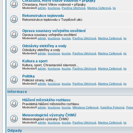
Chrastava, Horní Vítkov vodovod + přípojky
Chrastava, Horní Vítkov vodovod + přípojky
Moderátoři
admin
,
louckova
,
Pavlína Ulrichová
,
Martina Cellerová
,
ks
Rekonstrukce teplovodu
Rekonstrukce teplovodu v Turpišově ulici.
Oprava soustavy veřejného osvětlení
Oprava soustavy veřejného osvětlení
Moderátoři
admin
,
louckova
,
loucka
,
Pavlína Ulrichová
,
Martina Cellerová
,
ks
Odstávky elektřiny a vody
Odstávky elektřiny a vody
Moderátoři
admin
,
louckova
,
loucka
,
Pavlína Ulrichová
,
Martina Cellerová
,
ks
Kultura a sport
Kultura, sport, Chrastavské slavnosti...
Moderátoři
admin
,
louckova
,
loucka
,
Pavlína Ulrichová
,
Martina Cellerová
,
ks
Politika
Politické strany, volby...
Moderátoři
admin
,
louckova
,
loucka
,
Pavlína Ulrichová
,
Martina Cellerová
,
ks
Informace
Hlášení městského rozhlasu
Pravidelná hlášení městského rozhlasu
Moderátoři
admin
,
louckova
,
loucka
,
Miloslava Cellerová
,
Kateřina Pokorná
,
Petr
Meteorologické výstrahy ČHMÚ
Meteorologické výstrahy ČHMÚ
Moderátoři
admin
,
louckova
,
loucka
,
Pavlína Ulrichová
,
Martina Cellerová
,
ks
Odpady