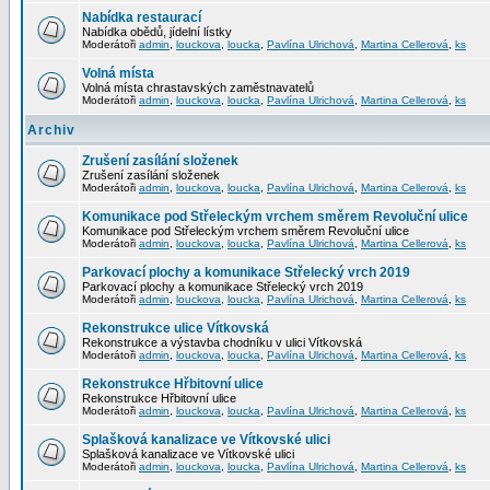
Nabídka restaurací
Nabídka obědů, jídelní lístky
Moderátoři
admin
,
louckova
,
loucka
,
Pavlína Ulrichová
,
Martina Cellerová
,
ks
Volná místa
Volná místa chrastavských zaměstnavatelů
Moderátoři
admin
,
louckova
,
loucka
,
Pavlína Ulrichová
,
Martina Cellerová
,
ks
Archiv
Zrušení zasílání složenek
Zrušení zasílání složenek
Moderátoři
admin
,
louckova
,
loucka
,
Pavlína Ulrichová
,
Martina Cellerová
,
ks
Komunikace pod Střeleckým vrchem směrem Revoluční ulice
Komunikace pod Střeleckým vrchem směrem Revoluční ulice
Moderátoři
admin
,
louckova
,
loucka
,
Pavlína Ulrichová
,
Martina Cellerová
,
ks
Parkovací plochy a komunikace Střelecký vrch 2019
Parkovací plochy a komunikace Střelecký vrch 2019
Moderátoři
admin
,
louckova
,
loucka
,
Pavlína Ulrichová
,
Martina Cellerová
,
ks
Rekonstrukce ulice Vítkovská
Rekonstrukce a výstavba chodníku v ulici Vítkovská
Moderátoři
admin
,
louckova
,
loucka
,
Pavlína Ulrichová
,
Martina Cellerová
,
ks
Rekonstrukce Hřbitovní ulice
Rekonstrukce Hřbitovní ulice
Moderátoři
admin
,
louckova
,
loucka
,
Pavlína Ulrichová
,
Martina Cellerová
,
ks
Splašková kanalizace ve Vítkovské ulici
Splašková kanalizace ve Vítkovské ulici
Moderátoři
admin
,
louckova
,
loucka
,
Pavlína Ulrichová
,
Martina Cellerová
,
ks