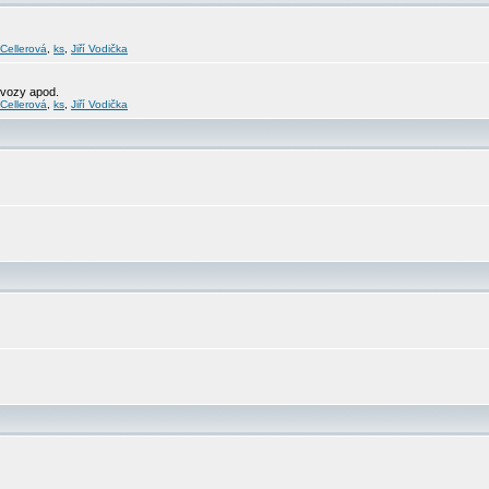
 Cellerová
,
ks
,
Jiří Vodička
svozy apod.
 Cellerová
,
ks
,
Jiří Vodička