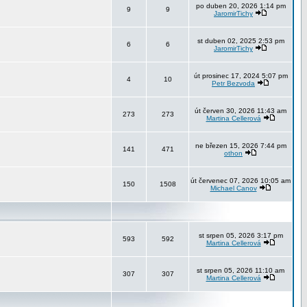
po duben 20, 2026 1:14 pm
9
9
JaromirTichy
st duben 02, 2025 2:53 pm
6
6
JaromirTichy
út prosinec 17, 2024 5:07 pm
4
10
Petr Bezvoda
út červen 30, 2026 11:43 am
273
273
Martina Cellerová
ne březen 15, 2026 7:44 pm
141
471
othon
út červenec 07, 2026 10:05 am
150
1508
Michael Canov
st srpen 05, 2026 3:17 pm
593
592
Martina Cellerová
st srpen 05, 2026 11:10 am
307
307
Martina Cellerová