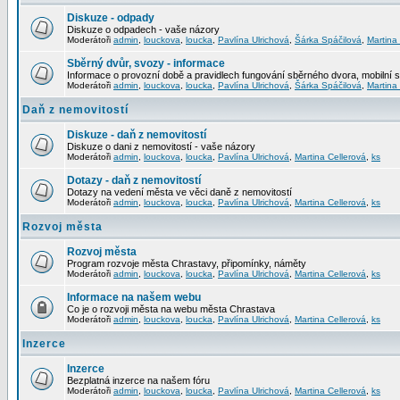
Diskuze - odpady
Diskuze o odpadech - vaše názory
Moderátoři
admin
,
louckova
,
loucka
,
Pavlína Ulrichová
,
Šárka Spáčilová
,
Martina
Sběrný dvůr, svozy - informace
Informace o provozní době a pravidlech fungování sběrného dvora, mobilní 
Moderátoři
admin
,
louckova
,
loucka
,
Pavlína Ulrichová
,
Šárka Spáčilová
,
Martina
Daň z nemovitostí
Diskuze - daň z nemovitostí
Diskuze o dani z nemovitostí - vaše názory
Moderátoři
admin
,
louckova
,
loucka
,
Pavlína Ulrichová
,
Martina Cellerová
,
ks
Dotazy - daň z nemovitostí
Dotazy na vedení města ve věci daně z nemovitostí
Moderátoři
admin
,
louckova
,
loucka
,
Pavlína Ulrichová
,
Martina Cellerová
,
ks
Rozvoj města
Rozvoj města
Program rozvoje města Chrastavy, připomínky, náměty
Moderátoři
admin
,
louckova
,
loucka
,
Pavlína Ulrichová
,
Martina Cellerová
,
ks
Informace na našem webu
Co je o rozvoji města na webu města Chrastava
Moderátoři
admin
,
louckova
,
loucka
,
Pavlína Ulrichová
,
Martina Cellerová
,
ks
Inzerce
Inzerce
Bezplatná inzerce na našem fóru
Moderátoři
admin
,
louckova
,
loucka
,
Pavlína Ulrichová
,
Martina Cellerová
,
ks