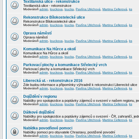
Textilanská ulice - rekonstrukce
Textilanská ulice - rekonstrukce
Moderátoři
admin
,
louckova
,
loucka
,
Pavlína Ulrichová
,
Martina Cellerová
,
ks
Rekonstrukce Bílokostelecké ulice
Rekonstrukce Bílokostelecké ulice
Moderátoři
admin
,
louckova
,
loucka
,
Pavlína Ulrichová
,
Martina Cellerová
,
ks
Oprava náměstí
Oprava náměstí
Moderátoři
admin
,
louckova
,
loucka
,
Pavlína Ulrichová
,
Martina Cellerová
,
ks
Komunikace Na Hůrce a okolí
Komunikace Na Hůrce a okolí
Moderátoři
admin
,
louckova
,
loucka
,
Pavlína Ulrichová
,
Martina Cellerová
,
ks
Parkovací plochy a komunikace Střelecký vrch
Parkovací plochy a komunikace Střelecký vrch
Moderátoři
admin
,
louckova
,
loucka
,
Pavlína Ulrichová
,
Martina Cellerová
,
ks
Liberecká ul. - rekonstrukce 2016
Zde budou informace a připomínky výhradně k rekonstrukci Liberecké ulice
Moderátoři
admin
,
louckova
,
loucka
,
Pavlína Ulrichová
,
Martina Cellerová
,
ks
Dojíždění v regionu
Nabídky pro spolujezdce a poptávky zájemců o svezení v našem regionu, jed
Moderátoři
admin
,
louckova
,
loucka
,
Pavlína Ulrichová
,
Martina Cellerová
,
ks
Dálkové dojíždění
Nabídky pro spolujezdce a poptávky zájemců o svezení - ČR, zahraničí, jedn
Moderátoři
admin
,
louckova
,
loucka
,
Pavlína Ulrichová
,
Martina Cellerová
,
ks
Nabídka povodňové pomoci
Nabídky pomoci pro obyvatele Chrastavy, postižené povodní
Moderátoři
admin
,
louckova
,
loucka
,
Pavlína Ulrichová
,
Martina Cellerová
,
ks