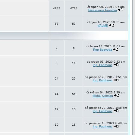
čt srpen 06, 2026 7:07 am
4783
4788
Restaurace Perónka
čt říjen 16, 2025 10:35 am
87
87
VALME
út leden 14, 2020 11:01 am
2
5
Petr Bezvoda
po srpen 03, 2020 9:43 pm
6
14
Ing. Fadrhonc
pá prosinec 20, 2019 1:51 pm
24
29
Ing. Fadrhonc
čt květen 04, 2023 9:30 am
44
56
Michal Cerman
pá prosinec 20, 2019 1:48 pm
12
15
Ing. Fadrhonc
po prosinec 13, 2021 8:48 pm
10
18
Ing. Fadrhonc