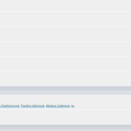
a Fadrhoncová
,
Pavlína Ulrichová
,
Martina Cellerová
,
ks