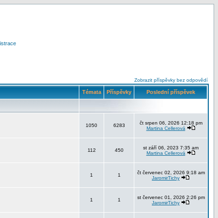
istrace
Zobrazit příspěvky bez odpovědí
Témata
Příspěvky
Poslední příspěvek
čt srpen 06, 2026 12:18 pm
1050
6283
Martina Cellerová
st září 06, 2023 7:35 am
112
450
Martina Cellerová
čt červenec 02, 2026 9:18 am
1
1
JaromirTichy
st červenec 01, 2026 2:26 pm
1
1
JaromirTichy