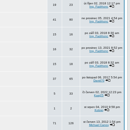
út říjen 02, 2018 12:17 pm
19
23
Ing. Fadrhonc
ne prosinec 05, 2021 4:54 pm
41
80
Ing. Fadrhonc
po září 03, 2018 8:30 am
15
16
Ing. Fadrhonc
po prosinec 13, 2021 8:52 pm
16
32
Ing. Fadrhonc
po září 03, 2018 8:32 am
15
18
Ing. Fadrhonc
po listopad 06, 2017 5:54 pm
37
65
David70
čt červen 02, 2022 12:23 pm
5
33
Kaaj25
st srpen 04, 2010 9:58 pm
1
2
Kobrei
st červen 13, 2012 1:54 pm
71
126
Michael Canov