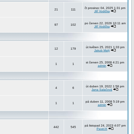
čt prosinec 04, 2025 1:31 pm
21
111
Jiří Vodička
po červen 22, 2026 10:11 am
97
102
Jiří Vodička
út květen 25, 2021 1:33 pm
12
179
Jakub Malý
st červen 25, 2008 4:21 pm
1
1
admin
út duben 19, 2022 1:58 pm
4
6
Jana Salačová
pá duben 11, 2008 5:19 pm
1
1
admin
pá listopad 24, 2023 4:07 pm
442
545
Pavel.K