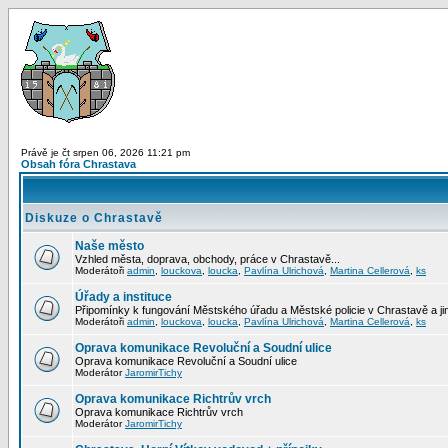
Právě je čt srpen 06, 2026 11:21 pm
Obsah fóra Chrastava
Diskuze o Chrastavě
Naše město
Vzhled města, doprava, obchody, práce v Chrastavě...
Moderátoři
admin
,
louckova
,
loucka
,
Pavlína Ulrichová
,
Martina Cellerová
,
ks
Úřady a instituce
Připomínky k fungování Městského úřadu a Městské policie v Chrastavě a jiný
Moderátoři
admin
,
louckova
,
loucka
,
Pavlína Ulrichová
,
Martina Cellerová
,
ks
Oprava komunikace Revoluční a Soudní ulice
Oprava komunikace Revoluční a Soudní ulice
Moderátor
JaromirTichy
Oprava komunikace Richtrův vrch
Oprava komunikace Richtrův vrch
Moderátor
JaromirTichy