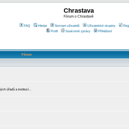
Chrastava
Fórum o Chrastavě
FAQ
Hledat
Seznam uživatelů
Uživatelské skupiny
Reg
Profil
Soukromé zprávy
Přihlášení
Fórum
ch úřadů a institucí...