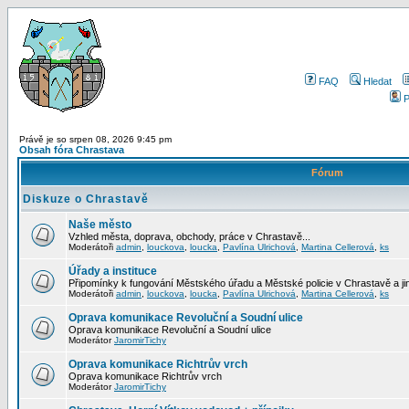
FAQ
Hledat
P
Právě je so srpen 08, 2026 9:45 pm
Obsah fóra Chrastava
Fórum
Diskuze o Chrastavě
Naše město
Vzhled města, doprava, obchody, práce v Chrastavě...
Moderátoři
admin
,
louckova
,
loucka
,
Pavlína Ulrichová
,
Martina Cellerová
,
ks
Úřady a instituce
Připomínky k fungování Městského úřadu a Městské policie v Chrastavě a jiný
Moderátoři
admin
,
louckova
,
loucka
,
Pavlína Ulrichová
,
Martina Cellerová
,
ks
Oprava komunikace Revoluční a Soudní ulice
Oprava komunikace Revoluční a Soudní ulice
Moderátor
JaromirTichy
Oprava komunikace Richtrův vrch
Oprava komunikace Richtrův vrch
Moderátor
JaromirTichy