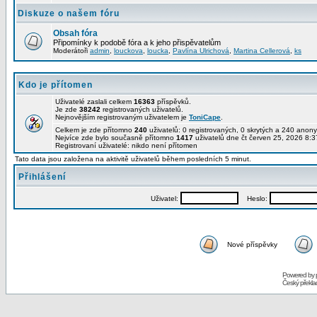
Diskuze o našem fóru
Obsah fóra
Připomínky k podobě fóra a k jeho přispěvatelům
Moderátoři
admin
,
louckova
,
loucka
,
Pavlína Ulrichová
,
Martina Cellerová
,
ks
Kdo je přítomen
Uživatelé zaslali celkem
16363
příspěvků.
Je zde
38242
registrovaných uživatelů.
Nejnovějším registrovaným uživatelem je
ToniCape
.
Celkem je zde přítomno
240
uživatelů: 0 registrovaných, 0 skrytých a 240 ano
Nejvíce zde bylo současně přítomno
1417
uživatelů dne čt červen 25, 2026 8:3
Registrovaní uživatelé: nikdo není přítomen
Tato data jsou založena na aktivitě uživatelů během posledních 5 minut.
Přihlášení
Uživatel:
Heslo:
Nové příspěvky
Powered by
Český překl