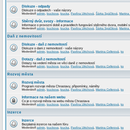
Diskuze - odpady
Diskuze o odpadech - vaše názory
Moderátoři
admin
,
louckova
,
loucka
,
Pavlína Ulrichová
,
Šárka Spáčilová
,
Martina
Sběrný dvůr, svozy - informace
Informace o provozní době a pravidlech fungování sběrného dvora, mobilní 
Moderátoři
admin
,
louckova
,
loucka
,
Pavlína Ulrichová
,
Šárka Spáčilová
,
Martina
Daň z nemovitostí
Diskuze - daň z nemovitostí
Diskuze o dani z nemovitostí - vaše názory
Moderátoři
admin
,
louckova
,
loucka
,
Pavlína Ulrichová
,
Martina Cellerová
,
ks
Dotazy - daň z nemovitostí
Dotazy na vedení města ve věci daně z nemovitostí
Moderátoři
admin
,
louckova
,
loucka
,
Pavlína Ulrichová
,
Martina Cellerová
,
ks
Rozvoj města
Rozvoj města
Program rozvoje města Chrastavy, připomínky, náměty
Moderátoři
admin
,
louckova
,
loucka
,
Pavlína Ulrichová
,
Martina Cellerová
,
ks
Informace na našem webu
Co je o rozvoji města na webu města Chrastava
Moderátoři
admin
,
louckova
,
loucka
,
Pavlína Ulrichová
,
Martina Cellerová
,
ks
Inzerce
Inzerce
Bezplatná inzerce na našem fóru
Moderátoři
admin
,
louckova
,
loucka
,
Pavlína Ulrichová
,
Martina Cellerová
,
ks