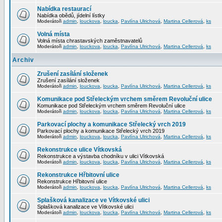
Nabídka restaurací
Nabídka obědů, jídelní lístky
Moderátoři
admin
,
louckova
,
loucka
,
Pavlína Ulrichová
,
Martina Cellerová
,
ks
Volná místa
Volná místa chrastavských zaměstnavatelů
Moderátoři
admin
,
louckova
,
loucka
,
Pavlína Ulrichová
,
Martina Cellerová
,
ks
Archiv
Zrušení zasílání složenek
Zrušení zasílání složenek
Moderátoři
admin
,
louckova
,
loucka
,
Pavlína Ulrichová
,
Martina Cellerová
,
ks
Komunikace pod Střeleckým vrchem směrem Revoluční ulice
Komunikace pod Střeleckým vrchem směrem Revoluční ulice
Moderátoři
admin
,
louckova
,
loucka
,
Pavlína Ulrichová
,
Martina Cellerová
,
ks
Parkovací plochy a komunikace Střelecký vrch 2019
Parkovací plochy a komunikace Střelecký vrch 2019
Moderátoři
admin
,
louckova
,
loucka
,
Pavlína Ulrichová
,
Martina Cellerová
,
ks
Rekonstrukce ulice Vítkovská
Rekonstrukce a výstavba chodníku v ulici Vítkovská
Moderátoři
admin
,
louckova
,
loucka
,
Pavlína Ulrichová
,
Martina Cellerová
,
ks
Rekonstrukce Hřbitovní ulice
Rekonstrukce Hřbitovní ulice
Moderátoři
admin
,
louckova
,
loucka
,
Pavlína Ulrichová
,
Martina Cellerová
,
ks
Splašková kanalizace ve Vítkovské ulici
Splašková kanalizace ve Vítkovské ulici
Moderátoři
admin
,
louckova
,
loucka
,
Pavlína Ulrichová
,
Martina Cellerová
,
ks