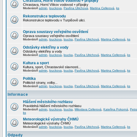
Chrastava, Horní Vítkov vodovod + přípojky
Chrastava, Horní Vítkov vodovod + přípojky
Moderátoři
admin
,
louckova
,
Pavlína Ulrichová
,
Martina Cellerová
,
ks
Rekonstrukce teplovodu
Rekonstrukce teplovodu v Turpišově ulici.
Oprava soustavy veřejného osvětlení
Oprava soustavy veřejného osvětlení
Moderátoři
admin
,
louckova
,
loucka
,
Pavlína Ulrichová
,
Martina Cellerová
,
ks
Odstávky elektřiny a vody
Odstávky elektřiny a vody
Moderátoři
admin
,
louckova
,
loucka
,
Pavlína Ulrichová
,
Martina Cellerová
,
ks
Kultura a sport
Kultura, sport, Chrastavské slavnosti...
Moderátoři
admin
,
louckova
,
loucka
,
Pavlína Ulrichová
,
Martina Cellerová
,
ks
Politika
Politické strany, volby...
Moderátoři
admin
,
louckova
,
loucka
,
Pavlína Ulrichová
,
Martina Cellerová
,
ks
Informace
Hlášení městského rozhlasu
Pravidelná hlášení městského rozhlasu
Moderátoři
admin
,
louckova
,
loucka
,
Miloslava Cellerová
,
Kateřina Pokorná
,
Petr
ks
Meteorologické výstrahy ČHMÚ
Meteorologické výstrahy ČHMÚ
Moderátoři
admin
,
louckova
,
loucka
,
Pavlína Ulrichová
,
Martina Cellerová
,
ks
Odpady