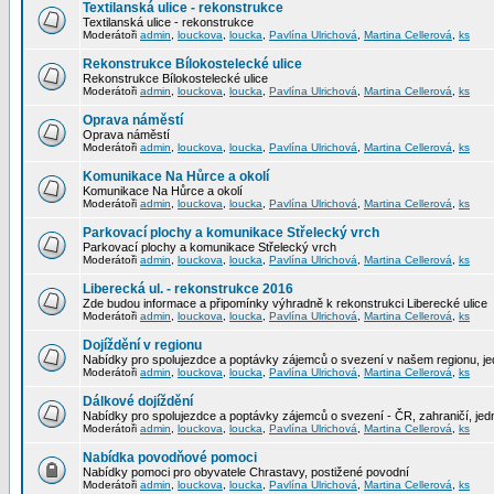
Textilanská ulice - rekonstrukce
Textilanská ulice - rekonstrukce
Moderátoři
admin
,
louckova
,
loucka
,
Pavlína Ulrichová
,
Martina Cellerová
,
ks
Rekonstrukce Bílokostelecké ulice
Rekonstrukce Bílokostelecké ulice
Moderátoři
admin
,
louckova
,
loucka
,
Pavlína Ulrichová
,
Martina Cellerová
,
ks
Oprava náměstí
Oprava náměstí
Moderátoři
admin
,
louckova
,
loucka
,
Pavlína Ulrichová
,
Martina Cellerová
,
ks
Komunikace Na Hůrce a okolí
Komunikace Na Hůrce a okolí
Moderátoři
admin
,
louckova
,
loucka
,
Pavlína Ulrichová
,
Martina Cellerová
,
ks
Parkovací plochy a komunikace Střelecký vrch
Parkovací plochy a komunikace Střelecký vrch
Moderátoři
admin
,
louckova
,
loucka
,
Pavlína Ulrichová
,
Martina Cellerová
,
ks
Liberecká ul. - rekonstrukce 2016
Zde budou informace a připomínky výhradně k rekonstrukci Liberecké ulice
Moderátoři
admin
,
louckova
,
loucka
,
Pavlína Ulrichová
,
Martina Cellerová
,
ks
Dojíždění v regionu
Nabídky pro spolujezdce a poptávky zájemců o svezení v našem regionu, jed
Moderátoři
admin
,
louckova
,
loucka
,
Pavlína Ulrichová
,
Martina Cellerová
,
ks
Dálkové dojíždění
Nabídky pro spolujezdce a poptávky zájemců o svezení - ČR, zahraničí, jedn
Moderátoři
admin
,
louckova
,
loucka
,
Pavlína Ulrichová
,
Martina Cellerová
,
ks
Nabídka povodňové pomoci
Nabídky pomoci pro obyvatele Chrastavy, postižené povodní
Moderátoři
admin
,
louckova
,
loucka
,
Pavlína Ulrichová
,
Martina Cellerová
,
ks