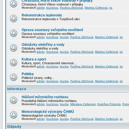
Chrastava, Horní Vítkov vodovod + přípojky
Chrastava, Horní Vítkov vodovod + přípojky
Moderátoři
admin
,
louckova
,
Pavlína Ulrichová
,
Martina Cellerová
,
ks
Rekonstrukce teplovodu
Rekonstrukce teplovodu v Turpišově ulici.
Oprava soustavy veřejného osvětlení
Oprava soustavy veřejného osvětlení
Moderátoři
admin
,
louckova
,
loucka
,
Pavlína Ulrichová
,
Martina Cellerová
,
ks
Odstávky elektřiny a vody
Odstávky elektřiny a vody
Moderátoři
admin
,
louckova
,
loucka
,
Pavlína Ulrichová
,
Martina Cellerová
,
ks
Kultura a sport
Kultura, sport, Chrastavské slavnosti...
Moderátoři
admin
,
louckova
,
loucka
,
Pavlína Ulrichová
,
Martina Cellerová
,
ks
Politika
Politické strany, volby...
Moderátoři
admin
,
louckova
,
loucka
,
Pavlína Ulrichová
,
Martina Cellerová
,
ks
Informace
Hlášení městského rozhlasu
Pravidelná hlášení městského rozhlasu
Moderátoři
admin
,
louckova
,
loucka
,
Miloslava Cellerová
,
Kateřina Pokorná
,
Petr
Meteorologické výstrahy ČHMÚ
Meteorologické výstrahy ČHMÚ
Moderátoři
admin
,
louckova
,
loucka
,
Pavlína Ulrichová
,
Martina Cellerová
,
ks
Odpady