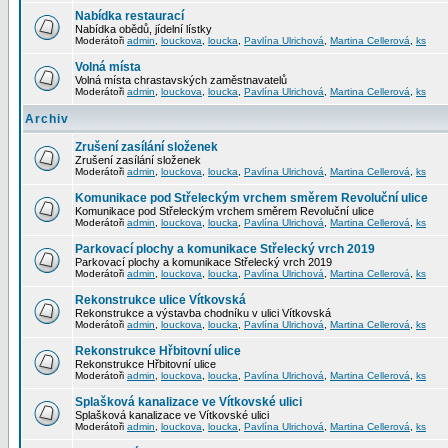
Nabídka restaurací
Nabídka obědů, jídelní lístky
Moderátoři
admin
,
louckova
,
loucka
,
Pavlína Ulrichová
,
Martina Cellerová
,
ks
Volná místa
Volná místa chrastavských zaměstnavatelů
Moderátoři
admin
,
louckova
,
loucka
,
Pavlína Ulrichová
,
Martina Cellerová
,
ks
Archiv
Zrušení zasílání složenek
Zrušení zasílání složenek
Moderátoři
admin
,
louckova
,
loucka
,
Pavlína Ulrichová
,
Martina Cellerová
,
ks
Komunikace pod Střeleckým vrchem směrem Revoluční ulice
Komunikace pod Střeleckým vrchem směrem Revoluční ulice
Moderátoři
admin
,
louckova
,
loucka
,
Pavlína Ulrichová
,
Martina Cellerová
,
ks
Parkovací plochy a komunikace Střelecký vrch 2019
Parkovací plochy a komunikace Střelecký vrch 2019
Moderátoři
admin
,
louckova
,
loucka
,
Pavlína Ulrichová
,
Martina Cellerová
,
ks
Rekonstrukce ulice Vítkovská
Rekonstrukce a výstavba chodníku v ulici Vítkovská
Moderátoři
admin
,
louckova
,
loucka
,
Pavlína Ulrichová
,
Martina Cellerová
,
ks
Rekonstrukce Hřbitovní ulice
Rekonstrukce Hřbitovní ulice
Moderátoři
admin
,
louckova
,
loucka
,
Pavlína Ulrichová
,
Martina Cellerová
,
ks
Splašková kanalizace ve Vítkovské ulici
Splašková kanalizace ve Vítkovské ulici
Moderátoři
admin
,
louckova
,
loucka
,
Pavlína Ulrichová
,
Martina Cellerová
,
ks