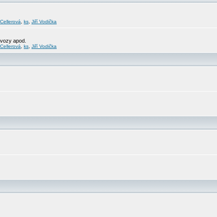
 Cellerová
,
ks
,
Jiří Vodička
svozy apod.
 Cellerová
,
ks
,
Jiří Vodička