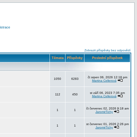
istrace
Zobrazit příspěvky bez odpovědí
Témata
Příspěvky
Poslední příspěvek
čt srpen 06, 2026 12:18 pm
1050
6283
Martina Cellerová
st září 06, 2023 7:35 am
112
450
Martina Cellerová
čt červenec 02, 2026 9:18 am
1
1
JaromirTichy
st červenec 01, 2026 2:26 pm
1
1
JaromirTichy