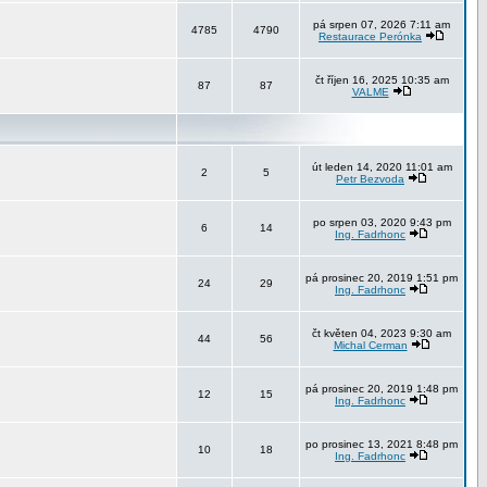
pá srpen 07, 2026 7:11 am
4785
4790
Restaurace Perónka
čt říjen 16, 2025 10:35 am
87
87
VALME
út leden 14, 2020 11:01 am
2
5
Petr Bezvoda
po srpen 03, 2020 9:43 pm
6
14
Ing. Fadrhonc
pá prosinec 20, 2019 1:51 pm
24
29
Ing. Fadrhonc
čt květen 04, 2023 9:30 am
44
56
Michal Cerman
pá prosinec 20, 2019 1:48 pm
12
15
Ing. Fadrhonc
po prosinec 13, 2021 8:48 pm
10
18
Ing. Fadrhonc