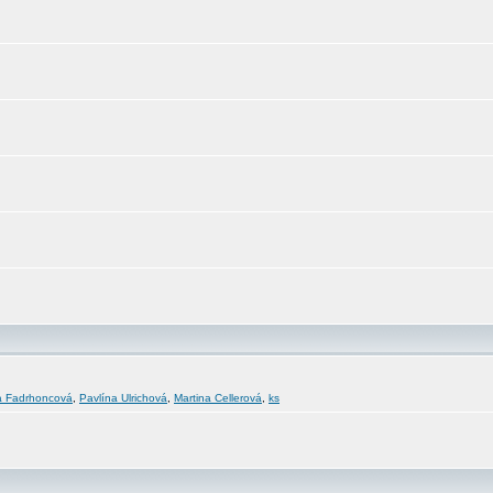
a Fadrhoncová
,
Pavlína Ulrichová
,
Martina Cellerová
,
ks