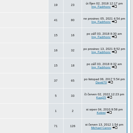
út říjen 02, 2018 12:17 pm
19
23
Ing. Fadrhonc
ne prosinec 05, 2021 4:54 pm
41
80
Ing. Fadrhonc
po září 03, 2018 8:30 am
15
16
Ing. Fadrhonc
po prosinec 13, 2021 8:52 pm
16
32
Ing. Fadrhonc
po září 03, 2018 8:32 am
15
18
Ing. Fadrhonc
po listopad 06, 2017 5:54 pm
37
65
David70
čt červen 02, 2022 12:23 pm
5
33
Kaaj25
st srpen 04, 2010 9:58 pm
1
2
Kobrei
st červen 13, 2012 1:54 pm
71
126
Michael Canov