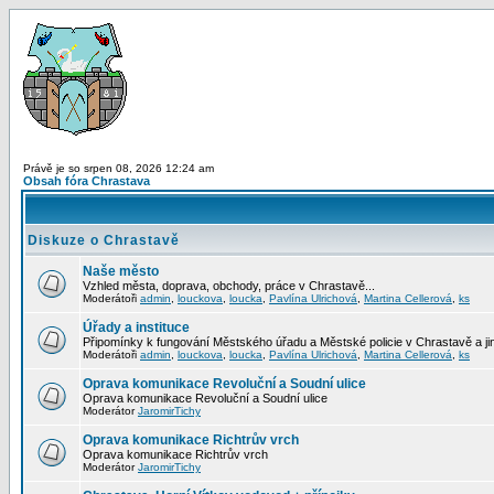
Právě je so srpen 08, 2026 12:24 am
Obsah fóra Chrastava
Diskuze o Chrastavě
Naše město
Vzhled města, doprava, obchody, práce v Chrastavě...
Moderátoři
admin
,
louckova
,
loucka
,
Pavlína Ulrichová
,
Martina Cellerová
,
ks
Úřady a instituce
Připomínky k fungování Městského úřadu a Městské policie v Chrastavě a jiný
Moderátoři
admin
,
louckova
,
loucka
,
Pavlína Ulrichová
,
Martina Cellerová
,
ks
Oprava komunikace Revoluční a Soudní ulice
Oprava komunikace Revoluční a Soudní ulice
Moderátor
JaromirTichy
Oprava komunikace Richtrův vrch
Oprava komunikace Richtrův vrch
Moderátor
JaromirTichy