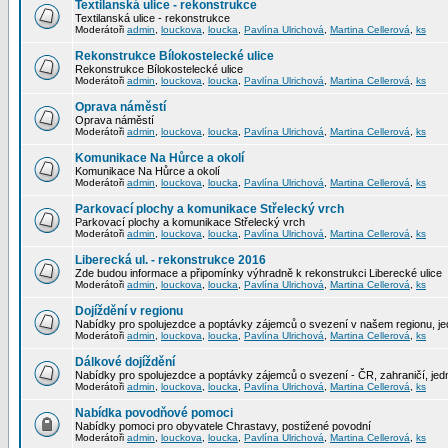
Textilanská ulice - rekonstrukce
Textilanská ulice - rekonstrukce
Moderátoři
admin
,
louckova
,
loucka
,
Pavlína Ulrichová
,
Martina Cellerová
,
ks
Rekonstrukce Bílokostelecké ulice
Rekonstrukce Bílokostelecké ulice
Moderátoři
admin
,
louckova
,
loucka
,
Pavlína Ulrichová
,
Martina Cellerová
,
ks
Oprava náměstí
Oprava náměstí
Moderátoři
admin
,
louckova
,
loucka
,
Pavlína Ulrichová
,
Martina Cellerová
,
ks
Komunikace Na Hůrce a okolí
Komunikace Na Hůrce a okolí
Moderátoři
admin
,
louckova
,
loucka
,
Pavlína Ulrichová
,
Martina Cellerová
,
ks
Parkovací plochy a komunikace Střelecký vrch
Parkovací plochy a komunikace Střelecký vrch
Moderátoři
admin
,
louckova
,
loucka
,
Pavlína Ulrichová
,
Martina Cellerová
,
ks
Liberecká ul. - rekonstrukce 2016
Zde budou informace a připomínky výhradně k rekonstrukci Liberecké ulice
Moderátoři
admin
,
louckova
,
loucka
,
Pavlína Ulrichová
,
Martina Cellerová
,
ks
Dojíždění v regionu
Nabídky pro spolujezdce a poptávky zájemců o svezení v našem regionu, jed
Moderátoři
admin
,
louckova
,
loucka
,
Pavlína Ulrichová
,
Martina Cellerová
,
ks
Dálkové dojíždění
Nabídky pro spolujezdce a poptávky zájemců o svezení - ČR, zahraničí, jedn
Moderátoři
admin
,
louckova
,
loucka
,
Pavlína Ulrichová
,
Martina Cellerová
,
ks
Nabídka povodňové pomoci
Nabídky pomoci pro obyvatele Chrastavy, postižené povodní
Moderátoři
admin
,
louckova
,
loucka
,
Pavlína Ulrichová
,
Martina Cellerová
,
ks