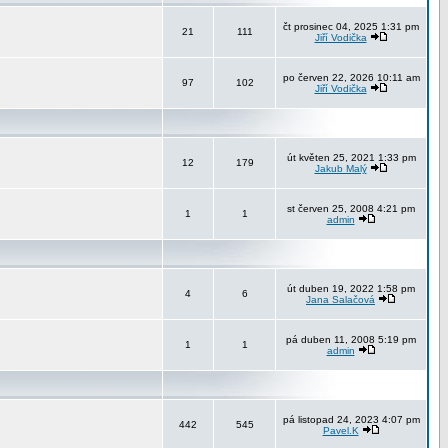
čt prosinec 04, 2025 1:31 pm
21
111
Jiří Vodička
po červen 22, 2026 10:11 am
97
102
Jiří Vodička
út květen 25, 2021 1:33 pm
12
179
Jakub Malý
st červen 25, 2008 4:21 pm
1
1
admin
út duben 19, 2022 1:58 pm
4
6
Jana Salačová
pá duben 11, 2008 5:19 pm
1
1
admin
pá listopad 24, 2023 4:07 pm
442
545
Pavel.K