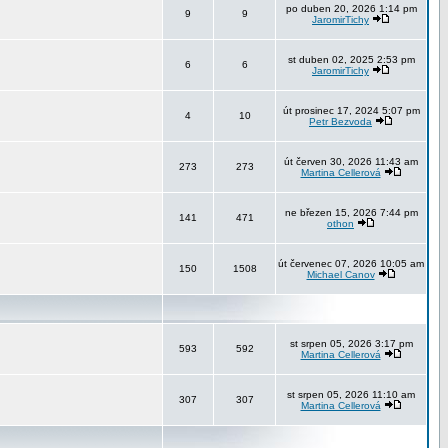
po duben 20, 2026 1:14 pm
9
9
JaromirTichy
st duben 02, 2025 2:53 pm
6
6
JaromirTichy
út prosinec 17, 2024 5:07 pm
4
10
Petr Bezvoda
út červen 30, 2026 11:43 am
273
273
Martina Cellerová
ne březen 15, 2026 7:44 pm
141
471
othon
út červenec 07, 2026 10:05 am
150
1508
Michael Canov
st srpen 05, 2026 3:17 pm
593
592
Martina Cellerová
st srpen 05, 2026 11:10 am
307
307
Martina Cellerová