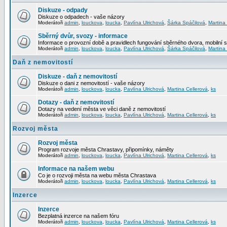
Diskuze - odpady
Diskuze o odpadech - vaše názory
Moderátoři
admin
,
louckova
,
loucka
,
Pavlína Ulrichová
,
Šárka Spáčilová
,
Martina
Sběrný dvůr, svozy - informace
Informace o provozní době a pravidlech fungování sběrného dvora, mobilní 
Moderátoři
admin
,
louckova
,
loucka
,
Pavlína Ulrichová
,
Šárka Spáčilová
,
Martina
Daň z nemovitostí
Diskuze - daň z nemovitostí
Diskuze o dani z nemovitostí - vaše názory
Moderátoři
admin
,
louckova
,
loucka
,
Pavlína Ulrichová
,
Martina Cellerová
,
ks
Dotazy - daň z nemovitostí
Dotazy na vedení města ve věci daně z nemovitostí
Moderátoři
admin
,
louckova
,
loucka
,
Pavlína Ulrichová
,
Martina Cellerová
,
ks
Rozvoj města
Rozvoj města
Program rozvoje města Chrastavy, připomínky, náměty
Moderátoři
admin
,
louckova
,
loucka
,
Pavlína Ulrichová
,
Martina Cellerová
,
ks
Informace na našem webu
Co je o rozvoji města na webu města Chrastava
Moderátoři
admin
,
louckova
,
loucka
,
Pavlína Ulrichová
,
Martina Cellerová
,
ks
Inzerce
Inzerce
Bezplatná inzerce na našem fóru
Moderátoři
admin
,
louckova
,
loucka
,
Pavlína Ulrichová
,
Martina Cellerová
,
ks