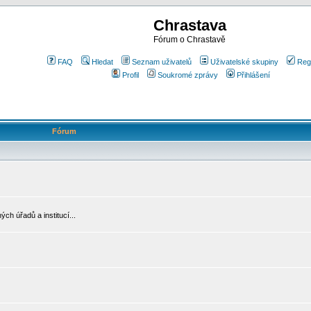
Chrastava
Fórum o Chrastavě
FAQ
Hledat
Seznam uživatelů
Uživatelské skupiny
Reg
Profil
Soukromé zprávy
Přihlášení
Fórum
ch úřadů a institucí...