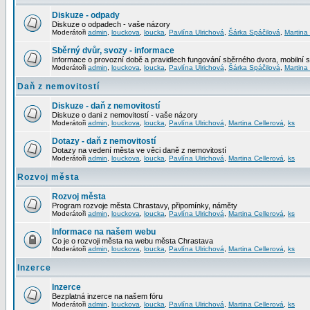
Diskuze - odpady
Diskuze o odpadech - vaše názory
Moderátoři
admin
,
louckova
,
loucka
,
Pavlína Ulrichová
,
Šárka Spáčilová
,
Martina
Sběrný dvůr, svozy - informace
Informace o provozní době a pravidlech fungování sběrného dvora, mobilní 
Moderátoři
admin
,
louckova
,
loucka
,
Pavlína Ulrichová
,
Šárka Spáčilová
,
Martina
Daň z nemovitostí
Diskuze - daň z nemovitostí
Diskuze o dani z nemovitostí - vaše názory
Moderátoři
admin
,
louckova
,
loucka
,
Pavlína Ulrichová
,
Martina Cellerová
,
ks
Dotazy - daň z nemovitostí
Dotazy na vedení města ve věci daně z nemovitostí
Moderátoři
admin
,
louckova
,
loucka
,
Pavlína Ulrichová
,
Martina Cellerová
,
ks
Rozvoj města
Rozvoj města
Program rozvoje města Chrastavy, připomínky, náměty
Moderátoři
admin
,
louckova
,
loucka
,
Pavlína Ulrichová
,
Martina Cellerová
,
ks
Informace na našem webu
Co je o rozvoji města na webu města Chrastava
Moderátoři
admin
,
louckova
,
loucka
,
Pavlína Ulrichová
,
Martina Cellerová
,
ks
Inzerce
Inzerce
Bezplatná inzerce na našem fóru
Moderátoři
admin
,
louckova
,
loucka
,
Pavlína Ulrichová
,
Martina Cellerová
,
ks