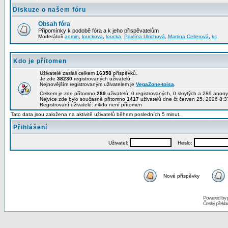
Diskuze o našem fóru
Obsah fóra
Připomínky k podobě fóra a k jeho přispěvatelům
Moderátoři
admin
,
louckova
,
loucka
,
Pavlína Ulrichová
,
Martina Cellerová
,
ks
Kdo je přítomen
Uživatelé zaslali celkem
16358
příspěvků.
Je zde
38230
registrovaných uživatelů.
Nejnovějším registrovaným uživatelem je
VegaZone-toisa
.
Celkem je zde přítomno
289
uživatelů: 0 registrovaných, 0 skrytých a 289 ano
Nejvíce zde bylo současně přítomno
1417
uživatelů dne čt červen 25, 2026 8:3
Registrovaní uživatelé: nikdo není přítomen
Tato data jsou založena na aktivitě uživatelů během posledních 5 minut.
Přihlášení
Uživatel:
Heslo:
Nové příspěvky
Powered by
Český překl