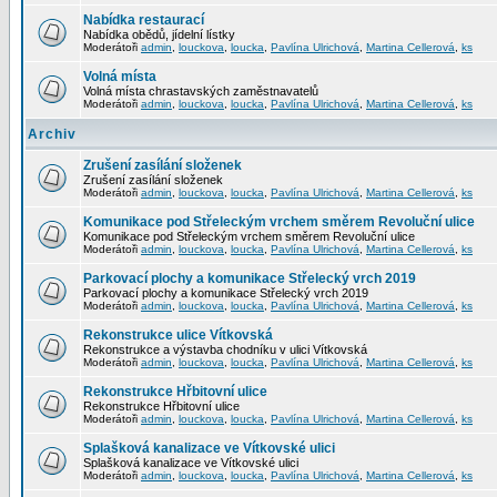
Nabídka restaurací
Nabídka obědů, jídelní lístky
Moderátoři
admin
,
louckova
,
loucka
,
Pavlína Ulrichová
,
Martina Cellerová
,
ks
Volná místa
Volná místa chrastavských zaměstnavatelů
Moderátoři
admin
,
louckova
,
loucka
,
Pavlína Ulrichová
,
Martina Cellerová
,
ks
Archiv
Zrušení zasílání složenek
Zrušení zasílání složenek
Moderátoři
admin
,
louckova
,
loucka
,
Pavlína Ulrichová
,
Martina Cellerová
,
ks
Komunikace pod Střeleckým vrchem směrem Revoluční ulice
Komunikace pod Střeleckým vrchem směrem Revoluční ulice
Moderátoři
admin
,
louckova
,
loucka
,
Pavlína Ulrichová
,
Martina Cellerová
,
ks
Parkovací plochy a komunikace Střelecký vrch 2019
Parkovací plochy a komunikace Střelecký vrch 2019
Moderátoři
admin
,
louckova
,
loucka
,
Pavlína Ulrichová
,
Martina Cellerová
,
ks
Rekonstrukce ulice Vítkovská
Rekonstrukce a výstavba chodníku v ulici Vítkovská
Moderátoři
admin
,
louckova
,
loucka
,
Pavlína Ulrichová
,
Martina Cellerová
,
ks
Rekonstrukce Hřbitovní ulice
Rekonstrukce Hřbitovní ulice
Moderátoři
admin
,
louckova
,
loucka
,
Pavlína Ulrichová
,
Martina Cellerová
,
ks
Splašková kanalizace ve Vítkovské ulici
Splašková kanalizace ve Vítkovské ulici
Moderátoři
admin
,
louckova
,
loucka
,
Pavlína Ulrichová
,
Martina Cellerová
,
ks