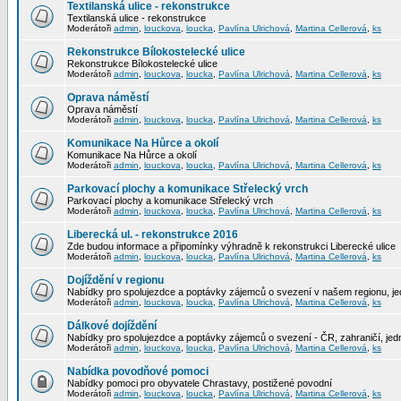
Textilanská ulice - rekonstrukce
Textilanská ulice - rekonstrukce
Moderátoři
admin
,
louckova
,
loucka
,
Pavlína Ulrichová
,
Martina Cellerová
,
ks
Rekonstrukce Bílokostelecké ulice
Rekonstrukce Bílokostelecké ulice
Moderátoři
admin
,
louckova
,
loucka
,
Pavlína Ulrichová
,
Martina Cellerová
,
ks
Oprava náměstí
Oprava náměstí
Moderátoři
admin
,
louckova
,
loucka
,
Pavlína Ulrichová
,
Martina Cellerová
,
ks
Komunikace Na Hůrce a okolí
Komunikace Na Hůrce a okolí
Moderátoři
admin
,
louckova
,
loucka
,
Pavlína Ulrichová
,
Martina Cellerová
,
ks
Parkovací plochy a komunikace Střelecký vrch
Parkovací plochy a komunikace Střelecký vrch
Moderátoři
admin
,
louckova
,
loucka
,
Pavlína Ulrichová
,
Martina Cellerová
,
ks
Liberecká ul. - rekonstrukce 2016
Zde budou informace a připomínky výhradně k rekonstrukci Liberecké ulice
Moderátoři
admin
,
louckova
,
loucka
,
Pavlína Ulrichová
,
Martina Cellerová
,
ks
Dojíždění v regionu
Nabídky pro spolujezdce a poptávky zájemců o svezení v našem regionu, jed
Moderátoři
admin
,
louckova
,
loucka
,
Pavlína Ulrichová
,
Martina Cellerová
,
ks
Dálkové dojíždění
Nabídky pro spolujezdce a poptávky zájemců o svezení - ČR, zahraničí, jedn
Moderátoři
admin
,
louckova
,
loucka
,
Pavlína Ulrichová
,
Martina Cellerová
,
ks
Nabídka povodňové pomoci
Nabídky pomoci pro obyvatele Chrastavy, postižené povodní
Moderátoři
admin
,
louckova
,
loucka
,
Pavlína Ulrichová
,
Martina Cellerová
,
ks