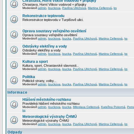
Chrastava, Horní Vítkov vodovod + přípojky
Chrastava, Horní Vítkov vodovod + přípojky
Moderátoři
admin
,
louckova
,
Pavlína Ulrichová
,
Martina Cellerová
,
ks
Rekonstrukce teplovodu
Rekonstrukce teplovodu v Turpišově ulici.
Oprava soustavy veřejného osvětlení
Oprava soustavy veřejného osvětlení
Moderátoři
admin
,
louckova
,
loucka
,
Pavlína Ulrichová
,
Martina Cellerová
,
ks
Odstávky elektřiny a vody
Odstávky elektřiny a vody
Moderátoři
admin
,
louckova
,
loucka
,
Pavlína Ulrichová
,
Martina Cellerová
,
ks
Kultura a sport
Kultura, sport, Chrastavské slavnosti...
Moderátoři
admin
,
louckova
,
loucka
,
Pavlína Ulrichová
,
Martina Cellerová
,
ks
Politika
Politické strany, volby...
Moderátoři
admin
,
louckova
,
loucka
,
Pavlína Ulrichová
,
Martina Cellerová
,
ks
Informace
Hlášení městského rozhlasu
Pravidelná hlášení městského rozhlasu
Moderátoři
admin
,
louckova
,
loucka
,
Miloslava Cellerová
,
Kateřina Pokorná
,
Petr
ks
Meteorologické výstrahy ČHMÚ
Meteorologické výstrahy ČHMÚ
Moderátoři
admin
,
louckova
,
loucka
,
Pavlína Ulrichová
,
Martina Cellerová
,
ks
Odpady