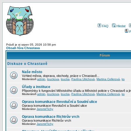
FAQ
Hledat
P
Právě je st srpen 05, 2026 10:58 pm
Obsah fóra Chrastava
Fórum
Diskuze o Chrastavě
Naše město
Vzhled města, doprava, obchody, práce v Chrastavě...
Moderátoři
admin
,
louckova
,
loucka
,
Pavlína Ulrichová
,
Martina Cellerová
,
ks
Úřady a instituce
Připomínky k fungování Městského úřadu a Městské policie v Chrastavě a jiný
Moderátoři
admin
,
louckova
,
loucka
,
Pavlína Ulrichová
,
Martina Cellerová
,
ks
Oprava komunikace Revoluční a Soudní ulice
Oprava komunikace Revoluční a Soudní ulice
Moderátor
JaromirTichy
Oprava komunikace Richtrův vrch
Oprava komunikace Richtrův vrch
Moderátor
JaromirTichy