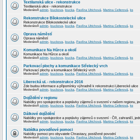
Textilanská ulice - rekonstrukce
Textilanská ulice - rekonstrukce
Moderátoři
admin
,
louckova
,
loucka
,
Pavlína Ulrichová
,
Martina Cellerová
,
ks
Rekonstrukce Bílokostelecké ulice
Rekonstrukce Bílokostelecké ulice
Moderátoři
admin
,
louckova
,
loucka
,
Pavlína Ulrichová
,
Martina Cellerová
,
ks
Oprava náměstí
Oprava náměstí
Moderátoři
admin
,
louckova
,
loucka
,
Pavlína Ulrichová
,
Martina Cellerová
,
ks
Komunikace Na Hůrce a okolí
Komunikace Na Hůrce a okolí
Moderátoři
admin
,
louckova
,
loucka
,
Pavlína Ulrichová
,
Martina Cellerová
,
ks
Parkovací plochy a komunikace Střelecký vrch
Parkovací plochy a komunikace Střelecký vrch
Moderátoři
admin
,
louckova
,
loucka
,
Pavlína Ulrichová
,
Martina Cellerová
,
ks
Liberecká ul. - rekonstrukce 2016
Zde budou informace a připomínky výhradně k rekonstrukci Liberecké ulice
Moderátoři
admin
,
louckova
,
loucka
,
Pavlína Ulrichová
,
Martina Cellerová
,
ks
Dojíždění v regionu
Nabídky pro spolujezdce a poptávky zájemců o svezení v našem regionu, jed
Moderátoři
admin
,
louckova
,
loucka
,
Pavlína Ulrichová
,
Martina Cellerová
,
ks
Dálkové dojíždění
Nabídky pro spolujezdce a poptávky zájemců o svezení - ČR, zahraničí, jedn
Moderátoři
admin
,
louckova
,
loucka
,
Pavlína Ulrichová
,
Martina Cellerová
,
ks
Nabídka povodňové pomoci
Nabídky pomoci pro obyvatele Chrastavy, postižené povodní
Moderátoři
admin
,
louckova
,
loucka
,
Pavlína Ulrichová
,
Martina Cellerová
,
ks