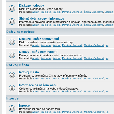
Diskuze - odpady
Diskuze o odpadech - vaše názory
Moderátoři
admin
,
louckova
,
loucka
,
Pavlína Ulrichová
,
Šárka Spáčilová
,
Martina
Sběrný dvůr, svozy - informace
Informace o provozní době a pravidlech fungování sběrného dvora, mobilní 
Moderátoři
admin
,
louckova
,
loucka
,
Pavlína Ulrichová
,
Šárka Spáčilová
,
Martina
Daň z nemovitostí
Diskuze - daň z nemovitostí
Diskuze o dani z nemovitostí - vaše názory
Moderátoři
admin
,
louckova
,
loucka
,
Pavlína Ulrichová
,
Martina Cellerová
,
ks
Dotazy - daň z nemovitostí
Dotazy na vedení města ve věci daně z nemovitostí
Moderátoři
admin
,
louckova
,
loucka
,
Pavlína Ulrichová
,
Martina Cellerová
,
ks
Rozvoj města
Rozvoj města
Program rozvoje města Chrastavy, připomínky, náměty
Moderátoři
admin
,
louckova
,
loucka
,
Pavlína Ulrichová
,
Martina Cellerová
,
ks
Informace na našem webu
Co je o rozvoji města na webu města Chrastava
Moderátoři
admin
,
louckova
,
loucka
,
Pavlína Ulrichová
,
Martina Cellerová
,
ks
Inzerce
Inzerce
Bezplatná inzerce na našem fóru
Moderátoři
admin
,
louckova
,
loucka
,
Pavlína Ulrichová
,
Martina Cellerová
,
ks