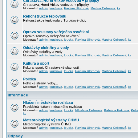
Chrastava, Horní Vítkov vodovod + přípojky
Chrastava, Horní Vítkov vodovod + přípojky
Moderátoři
admin
,
louckova
,
Pavlína Ulrichová
,
Martina Cellerová
,
ks
Rekonstrukce teplovodu
Rekonstrukce teplovodu v Turpišově ulici.
Oprava soustavy veřejného osvětlení
Oprava soustavy veřejného osvětlení
Moderátoři
admin
,
louckova
,
loucka
,
Pavlína Ulrichová
,
Martina Cellerová
,
ks
Odstávky elektřiny a vody
Odstávky elektřiny a vody
Moderátoři
admin
,
louckova
,
loucka
,
Pavlína Ulrichová
,
Martina Cellerová
,
ks
Kultura a sport
Kultura, sport, Chrastavské slavnosti...
Moderátoři
admin
,
louckova
,
loucka
,
Pavlína Ulrichová
,
Martina Cellerová
,
ks
Politika
Politické strany, volby...
Moderátoři
admin
,
louckova
,
loucka
,
Pavlína Ulrichová
,
Martina Cellerová
,
ks
Informace
Hlášení městského rozhlasu
Pravidelná hlášení městského rozhlasu
Moderátoři
admin
,
louckova
,
loucka
,
Miloslava Cellerová
,
Kateřina Pokorná
,
Petr
ks
Meteorologické výstrahy ČHMÚ
Meteorologické výstrahy ČHMÚ
Moderátoři
admin
,
louckova
,
loucka
,
Pavlína Ulrichová
,
Martina Cellerová
,
ks
Odpady