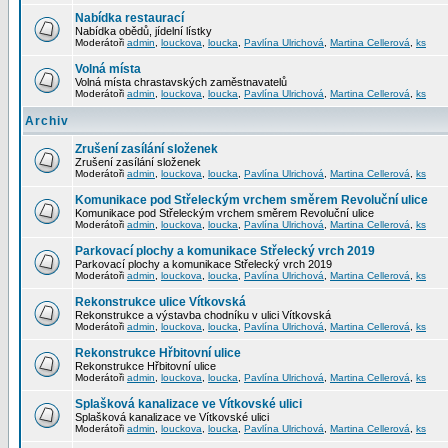
Nabídka restaurací
Nabídka obědů, jídelní lístky
Moderátoři
admin
,
louckova
,
loucka
,
Pavlína Ulrichová
,
Martina Cellerová
,
ks
Volná místa
Volná místa chrastavských zaměstnavatelů
Moderátoři
admin
,
louckova
,
loucka
,
Pavlína Ulrichová
,
Martina Cellerová
,
ks
Archiv
Zrušení zasílání složenek
Zrušení zasílání složenek
Moderátoři
admin
,
louckova
,
loucka
,
Pavlína Ulrichová
,
Martina Cellerová
,
ks
Komunikace pod Střeleckým vrchem směrem Revoluční ulice
Komunikace pod Střeleckým vrchem směrem Revoluční ulice
Moderátoři
admin
,
louckova
,
loucka
,
Pavlína Ulrichová
,
Martina Cellerová
,
ks
Parkovací plochy a komunikace Střelecký vrch 2019
Parkovací plochy a komunikace Střelecký vrch 2019
Moderátoři
admin
,
louckova
,
loucka
,
Pavlína Ulrichová
,
Martina Cellerová
,
ks
Rekonstrukce ulice Vítkovská
Rekonstrukce a výstavba chodníku v ulici Vítkovská
Moderátoři
admin
,
louckova
,
loucka
,
Pavlína Ulrichová
,
Martina Cellerová
,
ks
Rekonstrukce Hřbitovní ulice
Rekonstrukce Hřbitovní ulice
Moderátoři
admin
,
louckova
,
loucka
,
Pavlína Ulrichová
,
Martina Cellerová
,
ks
Splašková kanalizace ve Vítkovské ulici
Splašková kanalizace ve Vítkovské ulici
Moderátoři
admin
,
louckova
,
loucka
,
Pavlína Ulrichová
,
Martina Cellerová
,
ks