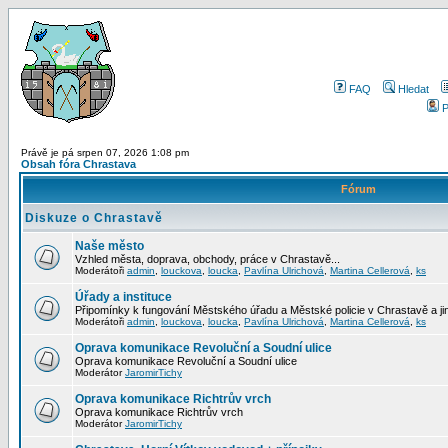
FAQ
Hledat
P
Právě je pá srpen 07, 2026 1:08 pm
Obsah fóra Chrastava
Fórum
Diskuze o Chrastavě
Naše město
Vzhled města, doprava, obchody, práce v Chrastavě...
Moderátoři
admin
,
louckova
,
loucka
,
Pavlína Ulrichová
,
Martina Cellerová
,
ks
Úřady a instituce
Připomínky k fungování Městského úřadu a Městské policie v Chrastavě a jiný
Moderátoři
admin
,
louckova
,
loucka
,
Pavlína Ulrichová
,
Martina Cellerová
,
ks
Oprava komunikace Revoluční a Soudní ulice
Oprava komunikace Revoluční a Soudní ulice
Moderátor
JaromirTichy
Oprava komunikace Richtrův vrch
Oprava komunikace Richtrův vrch
Moderátor
JaromirTichy