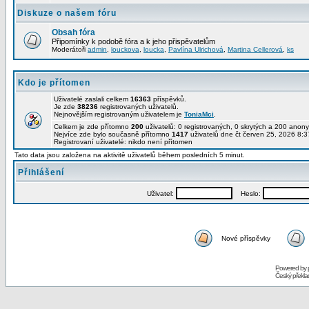
Diskuze o našem fóru
Obsah fóra
Připomínky k podobě fóra a k jeho přispěvatelům
Moderátoři
admin
,
louckova
,
loucka
,
Pavlína Ulrichová
,
Martina Cellerová
,
ks
Kdo je přítomen
Uživatelé zaslali celkem
16363
příspěvků.
Je zde
38236
registrovaných uživatelů.
Nejnovějším registrovaným uživatelem je
ToniaMci
.
Celkem je zde přítomno
200
uživatelů: 0 registrovaných, 0 skrytých a 200 ano
Nejvíce zde bylo současně přítomno
1417
uživatelů dne čt červen 25, 2026 8:3
Registrovaní uživatelé: nikdo není přítomen
Tato data jsou založena na aktivitě uživatelů během posledních 5 minut.
Přihlášení
Uživatel:
Heslo:
Nové příspěvky
Powered by
Český překl