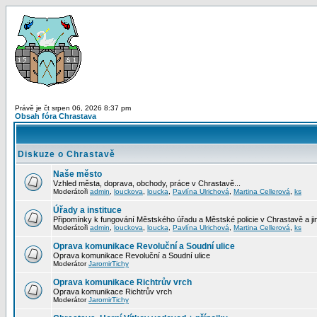
Právě je čt srpen 06, 2026 8:37 pm
Obsah fóra Chrastava
Diskuze o Chrastavě
Naše město
Vzhled města, doprava, obchody, práce v Chrastavě...
Moderátoři
admin
,
louckova
,
loucka
,
Pavlína Ulrichová
,
Martina Cellerová
,
ks
Úřady a instituce
Připomínky k fungování Městského úřadu a Městské policie v Chrastavě a jiný
Moderátoři
admin
,
louckova
,
loucka
,
Pavlína Ulrichová
,
Martina Cellerová
,
ks
Oprava komunikace Revoluční a Soudní ulice
Oprava komunikace Revoluční a Soudní ulice
Moderátor
JaromirTichy
Oprava komunikace Richtrův vrch
Oprava komunikace Richtrův vrch
Moderátor
JaromirTichy