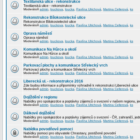
Textilanská ulice - rekonstrukce
Textilanská ulice - rekonstrukce
Moderátoři
admin
,
louckova
,
loucka
,
Pavlína Ulrichová
,
Martina Cellerová
,
ks
Rekonstrukce Bílokostelecké ulice
Rekonstrukce Bílokostelecké ulice
Moderátoři
admin
,
louckova
,
loucka
,
Pavlína Ulrichová
,
Martina Cellerová
,
ks
Oprava náměstí
Oprava náměstí
Moderátoři
admin
,
louckova
,
loucka
,
Pavlína Ulrichová
,
Martina Cellerová
,
ks
Komunikace Na Hůrce a okolí
Komunikace Na Hůrce a okolí
Moderátoři
admin
,
louckova
,
loucka
,
Pavlína Ulrichová
,
Martina Cellerová
,
ks
Parkovací plochy a komunikace Střelecký vrch
Parkovací plochy a komunikace Střelecký vrch
Moderátoři
admin
,
louckova
,
loucka
,
Pavlína Ulrichová
,
Martina Cellerová
,
ks
Liberecká ul. - rekonstrukce 2016
Zde budou informace a připomínky výhradně k rekonstrukci Liberecké ulice
Moderátoři
admin
,
louckova
,
loucka
,
Pavlína Ulrichová
,
Martina Cellerová
,
ks
Dojíždění v regionu
Nabídky pro spolujezdce a poptávky zájemců o svezení v našem regionu, jed
Moderátoři
admin
,
louckova
,
loucka
,
Pavlína Ulrichová
,
Martina Cellerová
,
ks
Dálkové dojíždění
Nabídky pro spolujezdce a poptávky zájemců o svezení - ČR, zahraničí, jedn
Moderátoři
admin
,
louckova
,
loucka
,
Pavlína Ulrichová
,
Martina Cellerová
,
ks
Nabídka povodňové pomoci
Nabídky pomoci pro obyvatele Chrastavy, postižené povodní
Moderátoři
admin
,
louckova
,
loucka
,
Pavlína Ulrichová
,
Martina Cellerová
,
ks