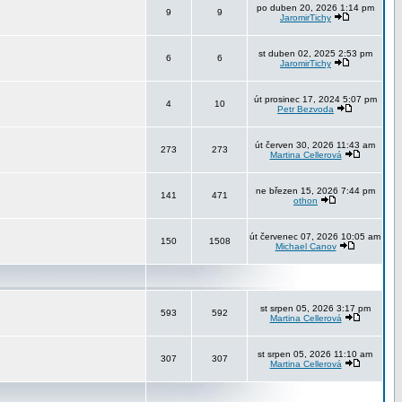
po duben 20, 2026 1:14 pm
9
9
JaromirTichy
st duben 02, 2025 2:53 pm
6
6
JaromirTichy
út prosinec 17, 2024 5:07 pm
4
10
Petr Bezvoda
út červen 30, 2026 11:43 am
273
273
Martina Cellerová
ne březen 15, 2026 7:44 pm
141
471
othon
út červenec 07, 2026 10:05 am
150
1508
Michael Canov
st srpen 05, 2026 3:17 pm
593
592
Martina Cellerová
st srpen 05, 2026 11:10 am
307
307
Martina Cellerová