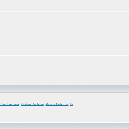
a Fadrhoncová
,
Pavlína Ulrichová
,
Martina Cellerová
,
ks