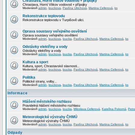
Chrastava, Horní Vítkov vodovod + přípojky
Chrastava, Horní Vítkov vodovod + přípojky
Moderátoři
admin
,
louckova
,
Pavlína Ulrichová
,
Martina Cellerová
,
ks
Rekonstrukce teplovodu
Rekonstrukce teplovodu v Turpišově ulici.
Oprava soustavy veřejného osvětlení
Oprava soustavy veřejného osvětlení
Moderátoři
admin
,
louckova
,
loucka
,
Pavlína Ulrichová
,
Martina Cellerová
,
ks
Odstávky elektřiny a vody
Odstávky elektřiny a vody
Moderátoři
admin
,
louckova
,
loucka
,
Pavlína Ulrichová
,
Martina Cellerová
,
ks
Kultura a sport
Kultura, sport, Chrastavské slavnosti...
Moderátoři
admin
,
louckova
,
loucka
,
Pavlína Ulrichová
,
Martina Cellerová
,
ks
Politika
Politické strany, volby...
Moderátoři
admin
,
louckova
,
loucka
,
Pavlína Ulrichová
,
Martina Cellerová
,
ks
Informace
Hlášení městského rozhlasu
Pravidelná hlášení městského rozhlasu
Moderátoři
admin
,
louckova
,
loucka
,
Miloslava Cellerová
,
Kateřina Pokorná
,
Petr
Meteorologické výstrahy ČHMÚ
Meteorologické výstrahy ČHMÚ
Moderátoři
admin
,
louckova
,
loucka
,
Pavlína Ulrichová
,
Martina Cellerová
,
ks
Odpady