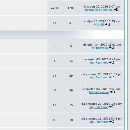
čt srpen 06, 2026 7:07 am
4783
4788
Restaurace Perónka
čt říjen 16, 2025 10:35 am
87
87
VALME
út leden 14, 2020 11:01 am
2
5
Petr Bezvoda
po srpen 03, 2020 9:43 pm
6
14
Ing. Fadrhonc
pá prosinec 20, 2019 1:51 pm
24
29
Ing. Fadrhonc
čt květen 04, 2023 9:30 am
44
56
Michal Cerman
pá prosinec 20, 2019 1:48 pm
12
15
Ing. Fadrhonc
po prosinec 13, 2021 8:48 pm
10
18
Ing. Fadrhonc