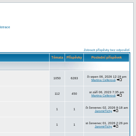
istrace
Zobrazit příspěvky bez odpovědí
Témata
Příspěvky
Poslední příspěvek
čt srpen 06, 2026 12:18 pm
1050
6283
Martina Cellerová
st září 06, 2023 7:35 am
112
450
Martina Cellerová
čt červenec 02, 2026 9:18 am
1
1
JaromirTichy
st červenec 01, 2026 2:26 pm
1
1
JaromirTichy