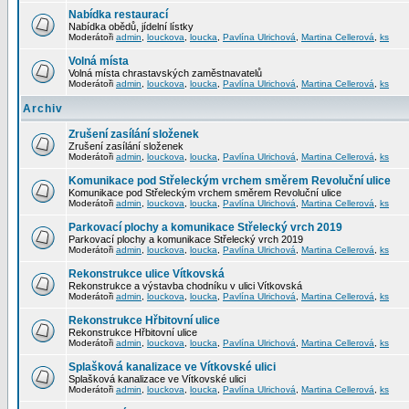
Nabídka restaurací
Nabídka obědů, jídelní lístky
Moderátoři
admin
,
louckova
,
loucka
,
Pavlína Ulrichová
,
Martina Cellerová
,
ks
Volná místa
Volná místa chrastavských zaměstnavatelů
Moderátoři
admin
,
louckova
,
loucka
,
Pavlína Ulrichová
,
Martina Cellerová
,
ks
Archiv
Zrušení zasílání složenek
Zrušení zasílání složenek
Moderátoři
admin
,
louckova
,
loucka
,
Pavlína Ulrichová
,
Martina Cellerová
,
ks
Komunikace pod Střeleckým vrchem směrem Revoluční ulice
Komunikace pod Střeleckým vrchem směrem Revoluční ulice
Moderátoři
admin
,
louckova
,
loucka
,
Pavlína Ulrichová
,
Martina Cellerová
,
ks
Parkovací plochy a komunikace Střelecký vrch 2019
Parkovací plochy a komunikace Střelecký vrch 2019
Moderátoři
admin
,
louckova
,
loucka
,
Pavlína Ulrichová
,
Martina Cellerová
,
ks
Rekonstrukce ulice Vítkovská
Rekonstrukce a výstavba chodníku v ulici Vítkovská
Moderátoři
admin
,
louckova
,
loucka
,
Pavlína Ulrichová
,
Martina Cellerová
,
ks
Rekonstrukce Hřbitovní ulice
Rekonstrukce Hřbitovní ulice
Moderátoři
admin
,
louckova
,
loucka
,
Pavlína Ulrichová
,
Martina Cellerová
,
ks
Splašková kanalizace ve Vítkovské ulici
Splašková kanalizace ve Vítkovské ulici
Moderátoři
admin
,
louckova
,
loucka
,
Pavlína Ulrichová
,
Martina Cellerová
,
ks