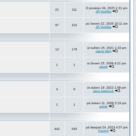
čt prosinec 04, 2025 1:31 pm
21
111
Jiří Vodička
po červen 22, 2026 10:11 am
97
102
Jiří Vodička
út květen 25, 2021 1:33 pm
12
179
Jakub Malý
st červen 25, 2008 4:21 pm
1
1
admin
út duben 19, 2022 1:58 pm
4
6
Jana Salačová
pá duben 11, 2008 5:19 pm
1
1
admin
pá listopad 24, 2023 4:07 pm
442
545
Pavel.K