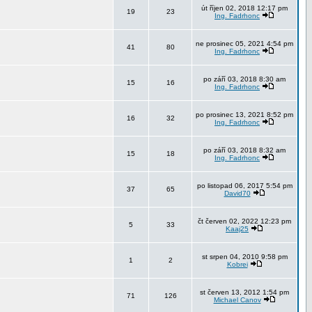
út říjen 02, 2018 12:17 pm
19
23
Ing. Fadrhonc
ne prosinec 05, 2021 4:54 pm
41
80
Ing. Fadrhonc
po září 03, 2018 8:30 am
15
16
Ing. Fadrhonc
po prosinec 13, 2021 8:52 pm
16
32
Ing. Fadrhonc
po září 03, 2018 8:32 am
15
18
Ing. Fadrhonc
po listopad 06, 2017 5:54 pm
37
65
David70
čt červen 02, 2022 12:23 pm
5
33
Kaaj25
st srpen 04, 2010 9:58 pm
1
2
Kobrei
st červen 13, 2012 1:54 pm
71
126
Michael Canov