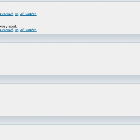
 Cellerová
,
ks
,
Jiří Vodička
svozy apod.
 Cellerová
,
ks
,
Jiří Vodička