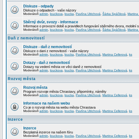
Diskuze - odpady
Diskuze o odpadech - vaše názory
Moderátoři
admin
,
louckova
,
loucka
,
Pavlína Ulrichová
,
Šárka Spáčilová
,
Martina
Sběrný dvůr, svozy - informace
Informace o provozní době a pravidlech fungování sběrného dvora, mobilní 
Moderátoři
admin
,
louckova
,
loucka
,
Pavlína Ulrichová
,
Šárka Spáčilová
,
Martina
Daň z nemovitostí
Diskuze - daň z nemovitostí
Diskuze o dani z nemovitostí - vaše názory
Moderátoři
admin
,
louckova
,
loucka
,
Pavlína Ulrichová
,
Martina Cellerová
,
ks
Dotazy - daň z nemovitostí
Dotazy na vedení města ve věci daně z nemovitostí
Moderátoři
admin
,
louckova
,
loucka
,
Pavlína Ulrichová
,
Martina Cellerová
,
ks
Rozvoj města
Rozvoj města
Program rozvoje města Chrastavy, připomínky, náměty
Moderátoři
admin
,
louckova
,
loucka
,
Pavlína Ulrichová
,
Martina Cellerová
,
ks
Informace na našem webu
Co je o rozvoji města na webu města Chrastava
Moderátoři
admin
,
louckova
,
loucka
,
Pavlína Ulrichová
,
Martina Cellerová
,
ks
Inzerce
Inzerce
Bezplatná inzerce na našem fóru
Moderátoři
admin
,
louckova
,
loucka
,
Pavlína Ulrichová
,
Martina Cellerová
,
ks