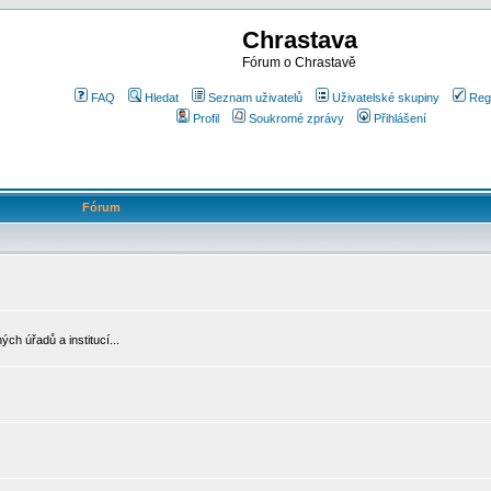
Chrastava
Fórum o Chrastavě
FAQ
Hledat
Seznam uživatelů
Uživatelské skupiny
Reg
Profil
Soukromé zprávy
Přihlášení
Fórum
ch úřadů a institucí...