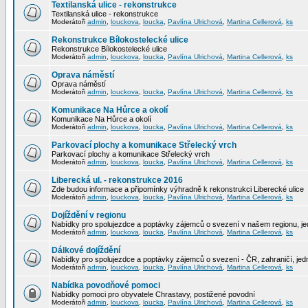
Textilanská ulice - rekonstrukce
Textilanská ulice - rekonstrukce
Moderátoři
admin
,
louckova
,
loucka
,
Pavlína Ulrichová
,
Martina Cellerová
,
ks
Rekonstrukce Bílokostelecké ulice
Rekonstrukce Bílokostelecké ulice
Moderátoři
admin
,
louckova
,
loucka
,
Pavlína Ulrichová
,
Martina Cellerová
,
ks
Oprava náměstí
Oprava náměstí
Moderátoři
admin
,
louckova
,
loucka
,
Pavlína Ulrichová
,
Martina Cellerová
,
ks
Komunikace Na Hůrce a okolí
Komunikace Na Hůrce a okolí
Moderátoři
admin
,
louckova
,
loucka
,
Pavlína Ulrichová
,
Martina Cellerová
,
ks
Parkovací plochy a komunikace Střelecký vrch
Parkovací plochy a komunikace Střelecký vrch
Moderátoři
admin
,
louckova
,
loucka
,
Pavlína Ulrichová
,
Martina Cellerová
,
ks
Liberecká ul. - rekonstrukce 2016
Zde budou informace a připomínky výhradně k rekonstrukci Liberecké ulice
Moderátoři
admin
,
louckova
,
loucka
,
Pavlína Ulrichová
,
Martina Cellerová
,
ks
Dojíždění v regionu
Nabídky pro spolujezdce a poptávky zájemců o svezení v našem regionu, jed
Moderátoři
admin
,
louckova
,
loucka
,
Pavlína Ulrichová
,
Martina Cellerová
,
ks
Dálkové dojíždění
Nabídky pro spolujezdce a poptávky zájemců o svezení - ČR, zahraničí, jedn
Moderátoři
admin
,
louckova
,
loucka
,
Pavlína Ulrichová
,
Martina Cellerová
,
ks
Nabídka povodňové pomoci
Nabídky pomoci pro obyvatele Chrastavy, postižené povodní
Moderátoři
admin
,
louckova
,
loucka
,
Pavlína Ulrichová
,
Martina Cellerová
,
ks