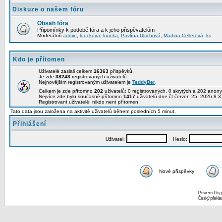
Diskuze o našem fóru
Obsah fóra
Připomínky k podobě fóra a k jeho přispěvatelům
Moderátoři
admin
,
louckova
,
loucka
,
Pavlína Ulrichová
,
Martina Cellerová
,
ks
Kdo je přítomen
Uživatelé zaslali celkem
16363
příspěvků.
Je zde
38243
registrovaných uživatelů.
Nejnovějším registrovaným uživatelem je
TeddyBer
.
Celkem je zde přítomno
202
uživatelů: 0 registrovaných, 0 skrytých a 202 ano
Nejvíce zde bylo současně přítomno
1417
uživatelů dne čt červen 25, 2026 8:3
Registrovaní uživatelé: nikdo není přítomen
Tato data jsou založena na aktivitě uživatelů během posledních 5 minut.
Přihlášení
Uživatel:
Heslo:
Nové příspěvky
Powered by
Český překl