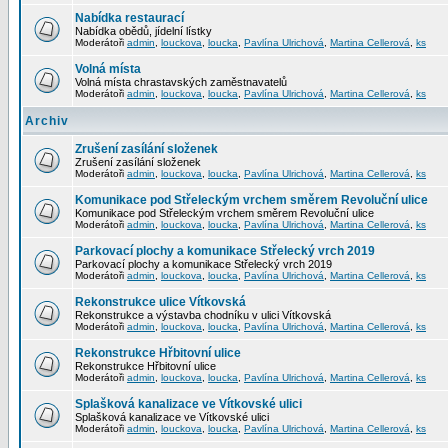
Nabídka restaurací
Nabídka obědů, jídelní lístky
Moderátoři
admin
,
louckova
,
loucka
,
Pavlína Ulrichová
,
Martina Cellerová
,
ks
Volná místa
Volná místa chrastavských zaměstnavatelů
Moderátoři
admin
,
louckova
,
loucka
,
Pavlína Ulrichová
,
Martina Cellerová
,
ks
Archiv
Zrušení zasílání složenek
Zrušení zasílání složenek
Moderátoři
admin
,
louckova
,
loucka
,
Pavlína Ulrichová
,
Martina Cellerová
,
ks
Komunikace pod Střeleckým vrchem směrem Revoluční ulice
Komunikace pod Střeleckým vrchem směrem Revoluční ulice
Moderátoři
admin
,
louckova
,
loucka
,
Pavlína Ulrichová
,
Martina Cellerová
,
ks
Parkovací plochy a komunikace Střelecký vrch 2019
Parkovací plochy a komunikace Střelecký vrch 2019
Moderátoři
admin
,
louckova
,
loucka
,
Pavlína Ulrichová
,
Martina Cellerová
,
ks
Rekonstrukce ulice Vítkovská
Rekonstrukce a výstavba chodníku v ulici Vítkovská
Moderátoři
admin
,
louckova
,
loucka
,
Pavlína Ulrichová
,
Martina Cellerová
,
ks
Rekonstrukce Hřbitovní ulice
Rekonstrukce Hřbitovní ulice
Moderátoři
admin
,
louckova
,
loucka
,
Pavlína Ulrichová
,
Martina Cellerová
,
ks
Splašková kanalizace ve Vítkovské ulici
Splašková kanalizace ve Vítkovské ulici
Moderátoři
admin
,
louckova
,
loucka
,
Pavlína Ulrichová
,
Martina Cellerová
,
ks