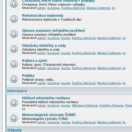
Chrastava, Horní Vítkov vodovod + přípojky
Chrastava, Horní Vítkov vodovod + přípojky
Moderátoři
admin
,
louckova
,
Pavlína Ulrichová
,
Martina Cellerová
,
ks
Rekonstrukce teplovodu
Rekonstrukce teplovodu v Turpišově ulici.
Oprava soustavy veřejného osvětlení
Oprava soustavy veřejného osvětlení
Moderátoři
admin
,
louckova
,
loucka
,
Pavlína Ulrichová
,
Martina Cellerová
,
ks
Odstávky elektřiny a vody
Odstávky elektřiny a vody
Moderátoři
admin
,
louckova
,
loucka
,
Pavlína Ulrichová
,
Martina Cellerová
,
ks
Kultura a sport
Kultura, sport, Chrastavské slavnosti...
Moderátoři
admin
,
louckova
,
loucka
,
Pavlína Ulrichová
,
Martina Cellerová
,
ks
Politika
Politické strany, volby...
Moderátoři
admin
,
louckova
,
loucka
,
Pavlína Ulrichová
,
Martina Cellerová
,
ks
Informace
Hlášení městského rozhlasu
Pravidelná hlášení městského rozhlasu
Moderátoři
admin
,
louckova
,
loucka
,
Miloslava Cellerová
,
Kateřina Pokorná
,
Petr
ks
Meteorologické výstrahy ČHMÚ
Meteorologické výstrahy ČHMÚ
Moderátoři
admin
,
louckova
,
loucka
,
Pavlína Ulrichová
,
Martina Cellerová
,
ks
Odpady