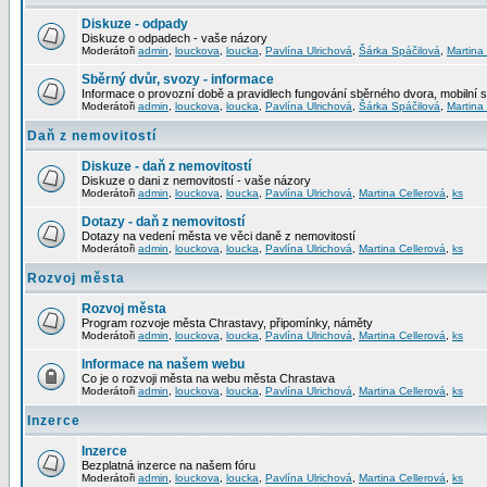
Diskuze - odpady
Diskuze o odpadech - vaše názory
Moderátoři
admin
,
louckova
,
loucka
,
Pavlína Ulrichová
,
Šárka Spáčilová
,
Martina
Sběrný dvůr, svozy - informace
Informace o provozní době a pravidlech fungování sběrného dvora, mobilní 
Moderátoři
admin
,
louckova
,
loucka
,
Pavlína Ulrichová
,
Šárka Spáčilová
,
Martina
Daň z nemovitostí
Diskuze - daň z nemovitostí
Diskuze o dani z nemovitostí - vaše názory
Moderátoři
admin
,
louckova
,
loucka
,
Pavlína Ulrichová
,
Martina Cellerová
,
ks
Dotazy - daň z nemovitostí
Dotazy na vedení města ve věci daně z nemovitostí
Moderátoři
admin
,
louckova
,
loucka
,
Pavlína Ulrichová
,
Martina Cellerová
,
ks
Rozvoj města
Rozvoj města
Program rozvoje města Chrastavy, připomínky, náměty
Moderátoři
admin
,
louckova
,
loucka
,
Pavlína Ulrichová
,
Martina Cellerová
,
ks
Informace na našem webu
Co je o rozvoji města na webu města Chrastava
Moderátoři
admin
,
louckova
,
loucka
,
Pavlína Ulrichová
,
Martina Cellerová
,
ks
Inzerce
Inzerce
Bezplatná inzerce na našem fóru
Moderátoři
admin
,
louckova
,
loucka
,
Pavlína Ulrichová
,
Martina Cellerová
,
ks