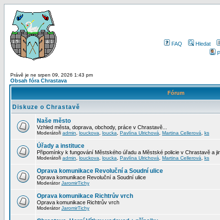
FAQ
Hledat
P
Právě je ne srpen 09, 2026 1:43 pm
Obsah fóra Chrastava
Fórum
Diskuze o Chrastavě
Naše město
Vzhled města, doprava, obchody, práce v Chrastavě...
Moderátoři
admin
,
louckova
,
loucka
,
Pavlína Ulrichová
,
Martina Cellerová
,
ks
Úřady a instituce
Připomínky k fungování Městského úřadu a Městské policie v Chrastavě a jiný
Moderátoři
admin
,
louckova
,
loucka
,
Pavlína Ulrichová
,
Martina Cellerová
,
ks
Oprava komunikace Revoluční a Soudní ulice
Oprava komunikace Revoluční a Soudní ulice
Moderátor
JaromirTichy
Oprava komunikace Richtrův vrch
Oprava komunikace Richtrův vrch
Moderátor
JaromirTichy