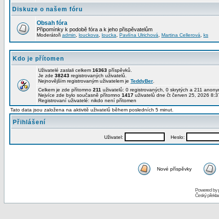
Diskuze o našem fóru
Obsah fóra
Připomínky k podobě fóra a k jeho přispěvatelům
Moderátoři
admin
,
louckova
,
loucka
,
Pavlína Ulrichová
,
Martina Cellerová
,
ks
Kdo je přítomen
Uživatelé zaslali celkem
16363
příspěvků.
Je zde
38243
registrovaných uživatelů.
Nejnovějším registrovaným uživatelem je
TeddyBer
.
Celkem je zde přítomno
211
uživatelů: 0 registrovaných, 0 skrytých a 211 ano
Nejvíce zde bylo současně přítomno
1417
uživatelů dne čt červen 25, 2026 8:3
Registrovaní uživatelé: nikdo není přítomen
Tato data jsou založena na aktivitě uživatelů během posledních 5 minut.
Přihlášení
Uživatel:
Heslo:
Nové příspěvky
Powered by
Český překl