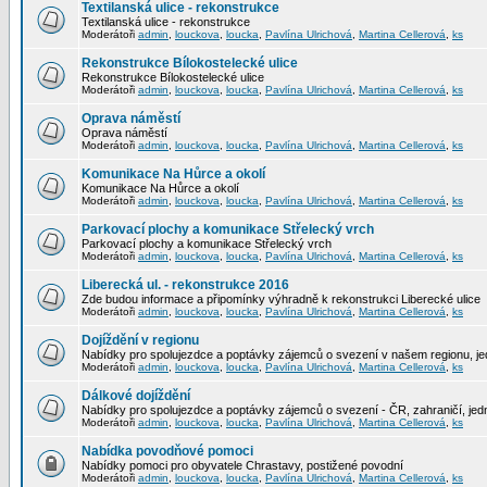
Textilanská ulice - rekonstrukce
Textilanská ulice - rekonstrukce
Moderátoři
admin
,
louckova
,
loucka
,
Pavlína Ulrichová
,
Martina Cellerová
,
ks
Rekonstrukce Bílokostelecké ulice
Rekonstrukce Bílokostelecké ulice
Moderátoři
admin
,
louckova
,
loucka
,
Pavlína Ulrichová
,
Martina Cellerová
,
ks
Oprava náměstí
Oprava náměstí
Moderátoři
admin
,
louckova
,
loucka
,
Pavlína Ulrichová
,
Martina Cellerová
,
ks
Komunikace Na Hůrce a okolí
Komunikace Na Hůrce a okolí
Moderátoři
admin
,
louckova
,
loucka
,
Pavlína Ulrichová
,
Martina Cellerová
,
ks
Parkovací plochy a komunikace Střelecký vrch
Parkovací plochy a komunikace Střelecký vrch
Moderátoři
admin
,
louckova
,
loucka
,
Pavlína Ulrichová
,
Martina Cellerová
,
ks
Liberecká ul. - rekonstrukce 2016
Zde budou informace a připomínky výhradně k rekonstrukci Liberecké ulice
Moderátoři
admin
,
louckova
,
loucka
,
Pavlína Ulrichová
,
Martina Cellerová
,
ks
Dojíždění v regionu
Nabídky pro spolujezdce a poptávky zájemců o svezení v našem regionu, jed
Moderátoři
admin
,
louckova
,
loucka
,
Pavlína Ulrichová
,
Martina Cellerová
,
ks
Dálkové dojíždění
Nabídky pro spolujezdce a poptávky zájemců o svezení - ČR, zahraničí, jedn
Moderátoři
admin
,
louckova
,
loucka
,
Pavlína Ulrichová
,
Martina Cellerová
,
ks
Nabídka povodňové pomoci
Nabídky pomoci pro obyvatele Chrastavy, postižené povodní
Moderátoři
admin
,
louckova
,
loucka
,
Pavlína Ulrichová
,
Martina Cellerová
,
ks