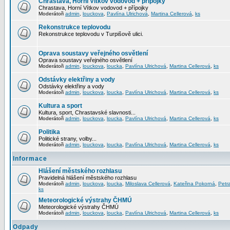
Chrastava, Horní Vítkov vodovod + přípojky
Chrastava, Horní Vítkov vodovod + přípojky
Moderátoři
admin
,
louckova
,
Pavlína Ulrichová
,
Martina Cellerová
,
ks
Rekonstrukce teplovodu
Rekonstrukce teplovodu v Turpišově ulici.
Oprava soustavy veřejného osvětlení
Oprava soustavy veřejného osvětlení
Moderátoři
admin
,
louckova
,
loucka
,
Pavlína Ulrichová
,
Martina Cellerová
,
ks
Odstávky elektřiny a vody
Odstávky elektřiny a vody
Moderátoři
admin
,
louckova
,
loucka
,
Pavlína Ulrichová
,
Martina Cellerová
,
ks
Kultura a sport
Kultura, sport, Chrastavské slavnosti...
Moderátoři
admin
,
louckova
,
loucka
,
Pavlína Ulrichová
,
Martina Cellerová
,
ks
Politika
Politické strany, volby...
Moderátoři
admin
,
louckova
,
loucka
,
Pavlína Ulrichová
,
Martina Cellerová
,
ks
Informace
Hlášení městského rozhlasu
Pravidelná hlášení městského rozhlasu
Moderátoři
admin
,
louckova
,
loucka
,
Miloslava Cellerová
,
Kateřina Pokorná
,
Petr
ks
Meteorologické výstrahy ČHMÚ
Meteorologické výstrahy ČHMÚ
Moderátoři
admin
,
louckova
,
loucka
,
Pavlína Ulrichová
,
Martina Cellerová
,
ks
Odpady