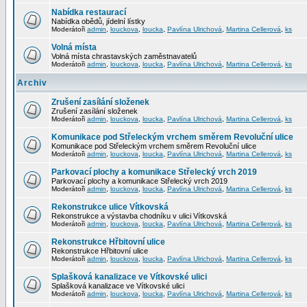
Nabídka restaurací
Nabídka obědů, jídelní lístky
Moderátoři
admin
,
louckova
,
loucka
,
Pavlína Ulrichová
,
Martina Cellerová
,
ks
Volná místa
Volná místa chrastavských zaměstnavatelů
Moderátoři
admin
,
louckova
,
loucka
,
Pavlína Ulrichová
,
Martina Cellerová
,
ks
Archiv
Zrušení zasílání složenek
Zrušení zasílání složenek
Moderátoři
admin
,
louckova
,
loucka
,
Pavlína Ulrichová
,
Martina Cellerová
,
ks
Komunikace pod Střeleckým vrchem směrem Revoluční ulice
Komunikace pod Střeleckým vrchem směrem Revoluční ulice
Moderátoři
admin
,
louckova
,
loucka
,
Pavlína Ulrichová
,
Martina Cellerová
,
ks
Parkovací plochy a komunikace Střelecký vrch 2019
Parkovací plochy a komunikace Střelecký vrch 2019
Moderátoři
admin
,
louckova
,
loucka
,
Pavlína Ulrichová
,
Martina Cellerová
,
ks
Rekonstrukce ulice Vítkovská
Rekonstrukce a výstavba chodníku v ulici Vítkovská
Moderátoři
admin
,
louckova
,
loucka
,
Pavlína Ulrichová
,
Martina Cellerová
,
ks
Rekonstrukce Hřbitovní ulice
Rekonstrukce Hřbitovní ulice
Moderátoři
admin
,
louckova
,
loucka
,
Pavlína Ulrichová
,
Martina Cellerová
,
ks
Splašková kanalizace ve Vítkovské ulici
Splašková kanalizace ve Vítkovské ulici
Moderátoři
admin
,
louckova
,
loucka
,
Pavlína Ulrichová
,
Martina Cellerová
,
ks