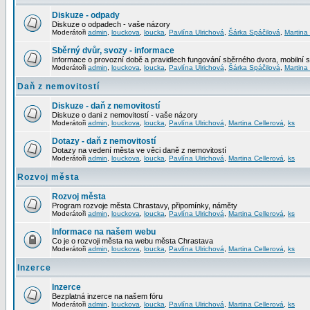
Diskuze - odpady
Diskuze o odpadech - vaše názory
Moderátoři
admin
,
louckova
,
loucka
,
Pavlína Ulrichová
,
Šárka Spáčilová
,
Martina
Sběrný dvůr, svozy - informace
Informace o provozní době a pravidlech fungování sběrného dvora, mobilní 
Moderátoři
admin
,
louckova
,
loucka
,
Pavlína Ulrichová
,
Šárka Spáčilová
,
Martina
Daň z nemovitostí
Diskuze - daň z nemovitostí
Diskuze o dani z nemovitostí - vaše názory
Moderátoři
admin
,
louckova
,
loucka
,
Pavlína Ulrichová
,
Martina Cellerová
,
ks
Dotazy - daň z nemovitostí
Dotazy na vedení města ve věci daně z nemovitostí
Moderátoři
admin
,
louckova
,
loucka
,
Pavlína Ulrichová
,
Martina Cellerová
,
ks
Rozvoj města
Rozvoj města
Program rozvoje města Chrastavy, připomínky, náměty
Moderátoři
admin
,
louckova
,
loucka
,
Pavlína Ulrichová
,
Martina Cellerová
,
ks
Informace na našem webu
Co je o rozvoji města na webu města Chrastava
Moderátoři
admin
,
louckova
,
loucka
,
Pavlína Ulrichová
,
Martina Cellerová
,
ks
Inzerce
Inzerce
Bezplatná inzerce na našem fóru
Moderátoři
admin
,
louckova
,
loucka
,
Pavlína Ulrichová
,
Martina Cellerová
,
ks