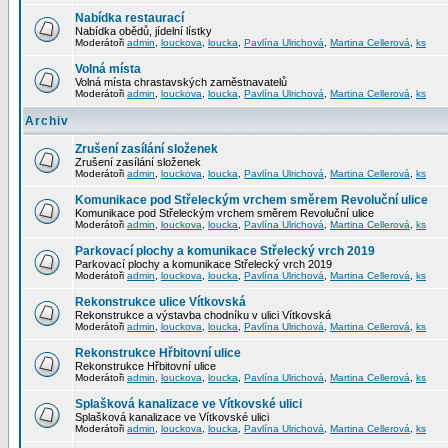
Nabídka restaurací
Nabídka obědů, jídelní lístky
Moderátoři
admin
,
louckova
,
loucka
,
Pavlína Ulrichová
,
Martina Cellerová
,
ks
Volná místa
Volná místa chrastavských zaměstnavatelů
Moderátoři
admin
,
louckova
,
loucka
,
Pavlína Ulrichová
,
Martina Cellerová
,
ks
Archiv
Zrušení zasílání složenek
Zrušení zasílání složenek
Moderátoři
admin
,
louckova
,
loucka
,
Pavlína Ulrichová
,
Martina Cellerová
,
ks
Komunikace pod Střeleckým vrchem směrem Revoluční ulice
Komunikace pod Střeleckým vrchem směrem Revoluční ulice
Moderátoři
admin
,
louckova
,
loucka
,
Pavlína Ulrichová
,
Martina Cellerová
,
ks
Parkovací plochy a komunikace Střelecký vrch 2019
Parkovací plochy a komunikace Střelecký vrch 2019
Moderátoři
admin
,
louckova
,
loucka
,
Pavlína Ulrichová
,
Martina Cellerová
,
ks
Rekonstrukce ulice Vítkovská
Rekonstrukce a výstavba chodníku v ulici Vítkovská
Moderátoři
admin
,
louckova
,
loucka
,
Pavlína Ulrichová
,
Martina Cellerová
,
ks
Rekonstrukce Hřbitovní ulice
Rekonstrukce Hřbitovní ulice
Moderátoři
admin
,
louckova
,
loucka
,
Pavlína Ulrichová
,
Martina Cellerová
,
ks
Splašková kanalizace ve Vítkovské ulici
Splašková kanalizace ve Vítkovské ulici
Moderátoři
admin
,
louckova
,
loucka
,
Pavlína Ulrichová
,
Martina Cellerová
,
ks