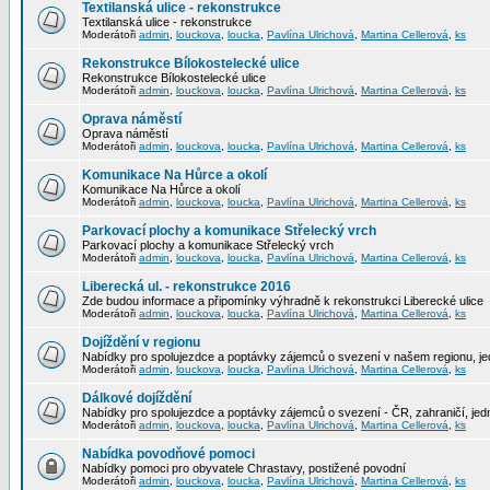
Textilanská ulice - rekonstrukce
Textilanská ulice - rekonstrukce
Moderátoři
admin
,
louckova
,
loucka
,
Pavlína Ulrichová
,
Martina Cellerová
,
ks
Rekonstrukce Bílokostelecké ulice
Rekonstrukce Bílokostelecké ulice
Moderátoři
admin
,
louckova
,
loucka
,
Pavlína Ulrichová
,
Martina Cellerová
,
ks
Oprava náměstí
Oprava náměstí
Moderátoři
admin
,
louckova
,
loucka
,
Pavlína Ulrichová
,
Martina Cellerová
,
ks
Komunikace Na Hůrce a okolí
Komunikace Na Hůrce a okolí
Moderátoři
admin
,
louckova
,
loucka
,
Pavlína Ulrichová
,
Martina Cellerová
,
ks
Parkovací plochy a komunikace Střelecký vrch
Parkovací plochy a komunikace Střelecký vrch
Moderátoři
admin
,
louckova
,
loucka
,
Pavlína Ulrichová
,
Martina Cellerová
,
ks
Liberecká ul. - rekonstrukce 2016
Zde budou informace a připomínky výhradně k rekonstrukci Liberecké ulice
Moderátoři
admin
,
louckova
,
loucka
,
Pavlína Ulrichová
,
Martina Cellerová
,
ks
Dojíždění v regionu
Nabídky pro spolujezdce a poptávky zájemců o svezení v našem regionu, jed
Moderátoři
admin
,
louckova
,
loucka
,
Pavlína Ulrichová
,
Martina Cellerová
,
ks
Dálkové dojíždění
Nabídky pro spolujezdce a poptávky zájemců o svezení - ČR, zahraničí, jedn
Moderátoři
admin
,
louckova
,
loucka
,
Pavlína Ulrichová
,
Martina Cellerová
,
ks
Nabídka povodňové pomoci
Nabídky pomoci pro obyvatele Chrastavy, postižené povodní
Moderátoři
admin
,
louckova
,
loucka
,
Pavlína Ulrichová
,
Martina Cellerová
,
ks