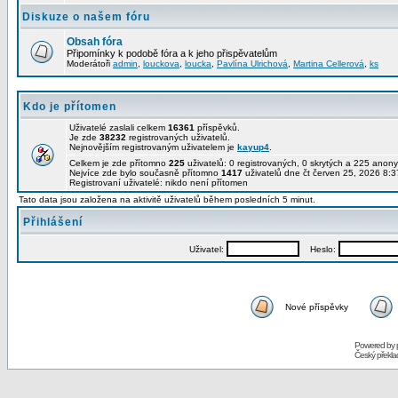
Diskuze o našem fóru
Obsah fóra
Připomínky k podobě fóra a k jeho přispěvatelům
Moderátoři
admin
,
louckova
,
loucka
,
Pavlína Ulrichová
,
Martina Cellerová
,
ks
Kdo je přítomen
Uživatelé zaslali celkem
16361
příspěvků.
Je zde
38232
registrovaných uživatelů.
Nejnovějším registrovaným uživatelem je
kayup4
.
Celkem je zde přítomno
225
uživatelů: 0 registrovaných, 0 skrytých a 225 ano
Nejvíce zde bylo současně přítomno
1417
uživatelů dne čt červen 25, 2026 8:3
Registrovaní uživatelé: nikdo není přítomen
Tato data jsou založena na aktivitě uživatelů během posledních 5 minut.
Přihlášení
Uživatel:
Heslo:
Nové příspěvky
Powered by
Český překl