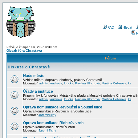
FAQ
Hledat
P
Právě je čt srpen 06, 2026 6:39 pm
Obsah fóra Chrastava
Fórum
Diskuze o Chrastavě
Naše město
Vzhled města, doprava, obchody, práce v Chrastavě...
Moderátoři
admin
,
louckova
,
loucka
,
Pavlína Ulrichová
,
Martina Cellerová
,
ks
Úřady a instituce
Připomínky k fungování Městského úřadu a Městské policie v Chrastavě a jiný
Moderátoři
admin
,
louckova
,
loucka
,
Pavlína Ulrichová
,
Martina Cellerová
,
ks
Oprava komunikace Revoluční a Soudní ulice
Oprava komunikace Revoluční a Soudní ulice
Moderátor
JaromirTichy
Oprava komunikace Richtrův vrch
Oprava komunikace Richtrův vrch
Moderátor
JaromirTichy