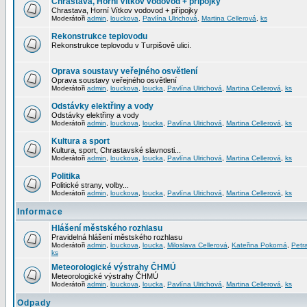
Chrastava, Horní Vítkov vodovod + přípojky
Chrastava, Horní Vítkov vodovod + přípojky
Moderátoři
admin
,
louckova
,
Pavlína Ulrichová
,
Martina Cellerová
,
ks
Rekonstrukce teplovodu
Rekonstrukce teplovodu v Turpišově ulici.
Oprava soustavy veřejného osvětlení
Oprava soustavy veřejného osvětlení
Moderátoři
admin
,
louckova
,
loucka
,
Pavlína Ulrichová
,
Martina Cellerová
,
ks
Odstávky elektřiny a vody
Odstávky elektřiny a vody
Moderátoři
admin
,
louckova
,
loucka
,
Pavlína Ulrichová
,
Martina Cellerová
,
ks
Kultura a sport
Kultura, sport, Chrastavské slavnosti...
Moderátoři
admin
,
louckova
,
loucka
,
Pavlína Ulrichová
,
Martina Cellerová
,
ks
Politika
Politické strany, volby...
Moderátoři
admin
,
louckova
,
loucka
,
Pavlína Ulrichová
,
Martina Cellerová
,
ks
Informace
Hlášení městského rozhlasu
Pravidelná hlášení městského rozhlasu
Moderátoři
admin
,
louckova
,
loucka
,
Miloslava Cellerová
,
Kateřina Pokorná
,
Petr
ks
Meteorologické výstrahy ČHMÚ
Meteorologické výstrahy ČHMÚ
Moderátoři
admin
,
louckova
,
loucka
,
Pavlína Ulrichová
,
Martina Cellerová
,
ks
Odpady