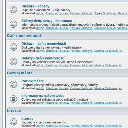
Diskuze - odpady
Diskuze o odpadech - vaše názory
Moderátoři
admin
,
louckova
,
loucka
,
Pavlína Ulrichová
,
Šárka Spáčilová
,
Martina
Sběrný dvůr, svozy - informace
Informace o provozní době a pravidlech fungování sběrného dvora, mobilní 
Moderátoři
admin
,
louckova
,
loucka
,
Pavlína Ulrichová
,
Šárka Spáčilová
,
Martina
Daň z nemovitostí
Diskuze - daň z nemovitostí
Diskuze o dani z nemovitostí - vaše názory
Moderátoři
admin
,
louckova
,
loucka
,
Pavlína Ulrichová
,
Martina Cellerová
,
ks
Dotazy - daň z nemovitostí
Dotazy na vedení města ve věci daně z nemovitostí
Moderátoři
admin
,
louckova
,
loucka
,
Pavlína Ulrichová
,
Martina Cellerová
,
ks
Rozvoj města
Rozvoj města
Program rozvoje města Chrastavy, připomínky, náměty
Moderátoři
admin
,
louckova
,
loucka
,
Pavlína Ulrichová
,
Martina Cellerová
,
ks
Informace na našem webu
Co je o rozvoji města na webu města Chrastava
Moderátoři
admin
,
louckova
,
loucka
,
Pavlína Ulrichová
,
Martina Cellerová
,
ks
Inzerce
Inzerce
Bezplatná inzerce na našem fóru
Moderátoři
admin
,
louckova
,
loucka
,
Pavlína Ulrichová
,
Martina Cellerová
,
ks