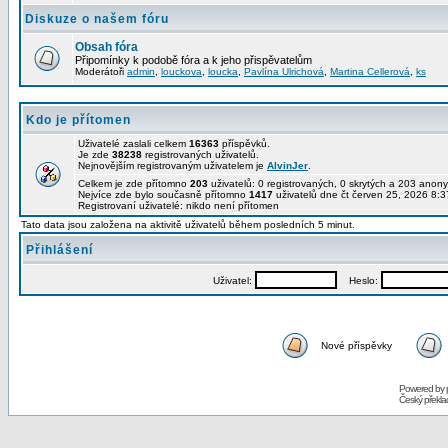
Diskuze o našem fóru
Obsah fóra
Připomínky k podobě fóra a k jeho přispěvatelům
Moderátoři
admin
,
louckova
,
loucka
,
Pavlína Ulrichová
,
Martina Cellerová
,
ks
Kdo je přítomen
Uživatelé zaslali celkem
16363
příspěvků.
Je zde
38238
registrovaných uživatelů.
Nejnovějším registrovaným uživatelem je
AlvinJer
.
Celkem je zde přítomno
203
uživatelů: 0 registrovaných, 0 skrytých a 203 ano
Nejvíce zde bylo současně přítomno
1417
uživatelů dne čt červen 25, 2026 8:3
Registrovaní uživatelé: nikdo není přítomen
Tato data jsou založena na aktivitě uživatelů během posledních 5 minut.
Přihlášení
Uživatel:
Heslo:
Nové příspěvky
Powered by
Český překl