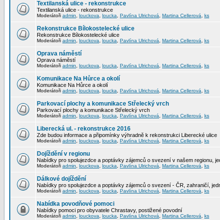
Textilanská ulice - rekonstrukce
Textilanská ulice - rekonstrukce
Moderátoři
admin
,
louckova
,
loucka
,
Pavlína Ulrichová
,
Martina Cellerová
,
ks
Rekonstrukce Bílokostelecké ulice
Rekonstrukce Bílokostelecké ulice
Moderátoři
admin
,
louckova
,
loucka
,
Pavlína Ulrichová
,
Martina Cellerová
,
ks
Oprava náměstí
Oprava náměstí
Moderátoři
admin
,
louckova
,
loucka
,
Pavlína Ulrichová
,
Martina Cellerová
,
ks
Komunikace Na Hůrce a okolí
Komunikace Na Hůrce a okolí
Moderátoři
admin
,
louckova
,
loucka
,
Pavlína Ulrichová
,
Martina Cellerová
,
ks
Parkovací plochy a komunikace Střelecký vrch
Parkovací plochy a komunikace Střelecký vrch
Moderátoři
admin
,
louckova
,
loucka
,
Pavlína Ulrichová
,
Martina Cellerová
,
ks
Liberecká ul. - rekonstrukce 2016
Zde budou informace a připomínky výhradně k rekonstrukci Liberecké ulice
Moderátoři
admin
,
louckova
,
loucka
,
Pavlína Ulrichová
,
Martina Cellerová
,
ks
Dojíždění v regionu
Nabídky pro spolujezdce a poptávky zájemců o svezení v našem regionu, jed
Moderátoři
admin
,
louckova
,
loucka
,
Pavlína Ulrichová
,
Martina Cellerová
,
ks
Dálkové dojíždění
Nabídky pro spolujezdce a poptávky zájemců o svezení - ČR, zahraničí, jedn
Moderátoři
admin
,
louckova
,
loucka
,
Pavlína Ulrichová
,
Martina Cellerová
,
ks
Nabídka povodňové pomoci
Nabídky pomoci pro obyvatele Chrastavy, postižené povodní
Moderátoři
admin
,
louckova
,
loucka
,
Pavlína Ulrichová
,
Martina Cellerová
,
ks