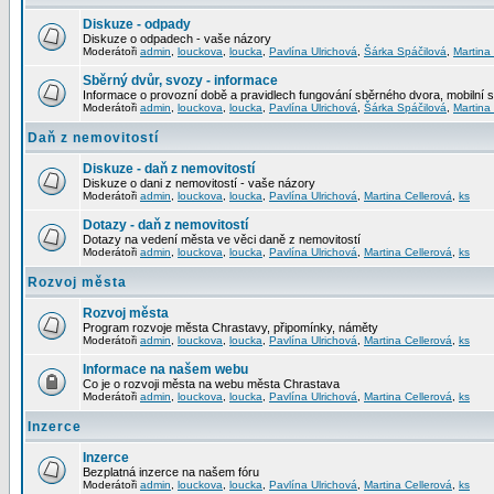
Diskuze - odpady
Diskuze o odpadech - vaše názory
Moderátoři
admin
,
louckova
,
loucka
,
Pavlína Ulrichová
,
Šárka Spáčilová
,
Martina
Sběrný dvůr, svozy - informace
Informace o provozní době a pravidlech fungování sběrného dvora, mobilní 
Moderátoři
admin
,
louckova
,
loucka
,
Pavlína Ulrichová
,
Šárka Spáčilová
,
Martina
Daň z nemovitostí
Diskuze - daň z nemovitostí
Diskuze o dani z nemovitostí - vaše názory
Moderátoři
admin
,
louckova
,
loucka
,
Pavlína Ulrichová
,
Martina Cellerová
,
ks
Dotazy - daň z nemovitostí
Dotazy na vedení města ve věci daně z nemovitostí
Moderátoři
admin
,
louckova
,
loucka
,
Pavlína Ulrichová
,
Martina Cellerová
,
ks
Rozvoj města
Rozvoj města
Program rozvoje města Chrastavy, připomínky, náměty
Moderátoři
admin
,
louckova
,
loucka
,
Pavlína Ulrichová
,
Martina Cellerová
,
ks
Informace na našem webu
Co je o rozvoji města na webu města Chrastava
Moderátoři
admin
,
louckova
,
loucka
,
Pavlína Ulrichová
,
Martina Cellerová
,
ks
Inzerce
Inzerce
Bezplatná inzerce na našem fóru
Moderátoři
admin
,
louckova
,
loucka
,
Pavlína Ulrichová
,
Martina Cellerová
,
ks