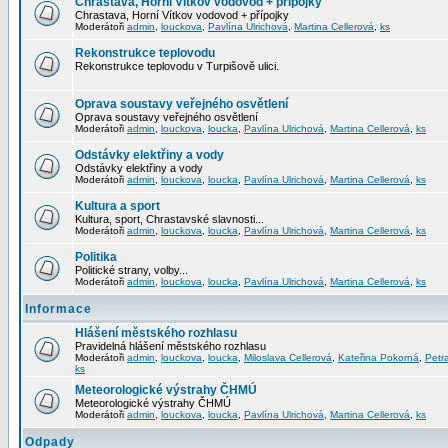
Chrastava, Horní Vítkov vodovod + přípojky
Chrastava, Horní Vítkov vodovod + přípojky
Moderátoři
admin
,
louckova
,
Pavlína Ulrichová
,
Martina Cellerová
,
ks
Rekonstrukce teplovodu
Rekonstrukce teplovodu v Turpišově ulici.
Oprava soustavy veřejného osvětlení
Oprava soustavy veřejného osvětlení
Moderátoři
admin
,
louckova
,
loucka
,
Pavlína Ulrichová
,
Martina Cellerová
,
ks
Odstávky elektřiny a vody
Odstávky elektřiny a vody
Moderátoři
admin
,
louckova
,
loucka
,
Pavlína Ulrichová
,
Martina Cellerová
,
ks
Kultura a sport
Kultura, sport, Chrastavské slavnosti...
Moderátoři
admin
,
louckova
,
loucka
,
Pavlína Ulrichová
,
Martina Cellerová
,
ks
Politika
Politické strany, volby...
Moderátoři
admin
,
louckova
,
loucka
,
Pavlína Ulrichová
,
Martina Cellerová
,
ks
Informace
Hlášení městského rozhlasu
Pravidelná hlášení městského rozhlasu
Moderátoři
admin
,
louckova
,
loucka
,
Miloslava Cellerová
,
Kateřina Pokorná
,
Petr
ks
Meteorologické výstrahy ČHMÚ
Meteorologické výstrahy ČHMÚ
Moderátoři
admin
,
louckova
,
loucka
,
Pavlína Ulrichová
,
Martina Cellerová
,
ks
Odpady