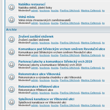
Nabídka restaurací
Nabídka obědů, jídelní lístky
Moderátoři
admin
,
louckova
,
loucka
,
Pavlína Ulrichová
,
Martina Cellerová
,
ks
Volná místa
Volná místa chrastavských zaměstnavatelů
Moderátoři
admin
,
louckova
,
loucka
,
Pavlína Ulrichová
,
Martina Cellerová
,
ks
Archiv
Zrušení zasílání složenek
Zrušení zasílání složenek
Moderátoři
admin
,
louckova
,
loucka
,
Pavlína Ulrichová
,
Martina Cellerová
,
ks
Komunikace pod Střeleckým vrchem směrem Revoluční ulice
Komunikace pod Střeleckým vrchem směrem Revoluční ulice
Moderátoři
admin
,
louckova
,
loucka
,
Pavlína Ulrichová
,
Martina Cellerová
,
ks
Parkovací plochy a komunikace Střelecký vrch 2019
Parkovací plochy a komunikace Střelecký vrch 2019
Moderátoři
admin
,
louckova
,
loucka
,
Pavlína Ulrichová
,
Martina Cellerová
,
ks
Rekonstrukce ulice Vítkovská
Rekonstrukce a výstavba chodníku v ulici Vítkovská
Moderátoři
admin
,
louckova
,
loucka
,
Pavlína Ulrichová
,
Martina Cellerová
,
ks
Rekonstrukce Hřbitovní ulice
Rekonstrukce Hřbitovní ulice
Moderátoři
admin
,
louckova
,
loucka
,
Pavlína Ulrichová
,
Martina Cellerová
,
ks
Splašková kanalizace ve Vítkovské ulici
Splašková kanalizace ve Vítkovské ulici
Moderátoři
admin
,
louckova
,
loucka
,
Pavlína Ulrichová
,
Martina Cellerová
,
ks