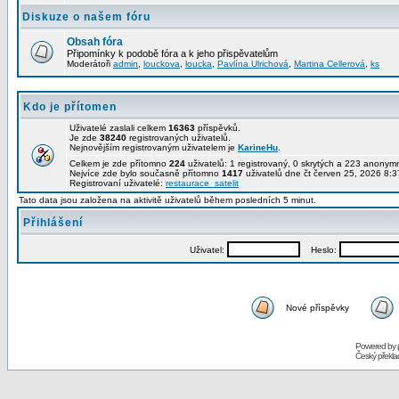
Diskuze o našem fóru
Obsah fóra
Připomínky k podobě fóra a k jeho přispěvatelům
Moderátoři
admin
,
louckova
,
loucka
,
Pavlína Ulrichová
,
Martina Cellerová
,
ks
Kdo je přítomen
Uživatelé zaslali celkem
16363
příspěvků.
Je zde
38240
registrovaných uživatelů.
Nejnovějším registrovaným uživatelem je
KarineHu
.
Celkem je zde přítomno
224
uživatelů: 1 registrovaný, 0 skrytých a 223 anony
Nejvíce zde bylo současně přítomno
1417
uživatelů dne čt červen 25, 2026 8:3
Registrovaní uživatelé:
restaurace_satelit
Tato data jsou založena na aktivitě uživatelů během posledních 5 minut.
Přihlášení
Uživatel:
Heslo:
Nové příspěvky
Powered by
Český překl