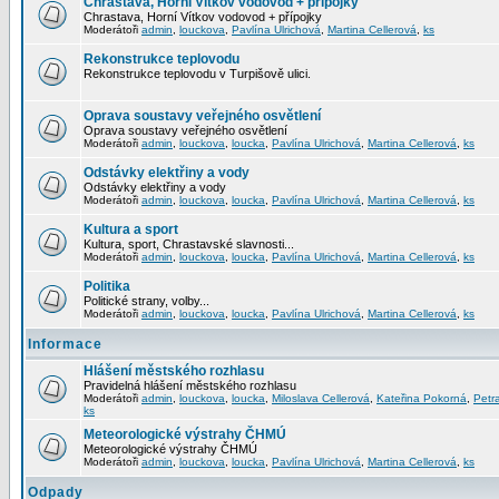
Chrastava, Horní Vítkov vodovod + přípojky
Chrastava, Horní Vítkov vodovod + přípojky
Moderátoři
admin
,
louckova
,
Pavlína Ulrichová
,
Martina Cellerová
,
ks
Rekonstrukce teplovodu
Rekonstrukce teplovodu v Turpišově ulici.
Oprava soustavy veřejného osvětlení
Oprava soustavy veřejného osvětlení
Moderátoři
admin
,
louckova
,
loucka
,
Pavlína Ulrichová
,
Martina Cellerová
,
ks
Odstávky elektřiny a vody
Odstávky elektřiny a vody
Moderátoři
admin
,
louckova
,
loucka
,
Pavlína Ulrichová
,
Martina Cellerová
,
ks
Kultura a sport
Kultura, sport, Chrastavské slavnosti...
Moderátoři
admin
,
louckova
,
loucka
,
Pavlína Ulrichová
,
Martina Cellerová
,
ks
Politika
Politické strany, volby...
Moderátoři
admin
,
louckova
,
loucka
,
Pavlína Ulrichová
,
Martina Cellerová
,
ks
Informace
Hlášení městského rozhlasu
Pravidelná hlášení městského rozhlasu
Moderátoři
admin
,
louckova
,
loucka
,
Miloslava Cellerová
,
Kateřina Pokorná
,
Petr
ks
Meteorologické výstrahy ČHMÚ
Meteorologické výstrahy ČHMÚ
Moderátoři
admin
,
louckova
,
loucka
,
Pavlína Ulrichová
,
Martina Cellerová
,
ks
Odpady