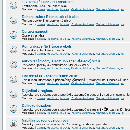
Textilanská ulice - rekonstrukce
Textilanská ulice - rekonstrukce
Moderátoři
admin
,
louckova
,
loucka
,
Pavlína Ulrichová
,
Martina Cellerová
,
ks
Rekonstrukce Bílokostelecké ulice
Rekonstrukce Bílokostelecké ulice
Moderátoři
admin
,
louckova
,
loucka
,
Pavlína Ulrichová
,
Martina Cellerová
,
ks
Oprava náměstí
Oprava náměstí
Moderátoři
admin
,
louckova
,
loucka
,
Pavlína Ulrichová
,
Martina Cellerová
,
ks
Komunikace Na Hůrce a okolí
Komunikace Na Hůrce a okolí
Moderátoři
admin
,
louckova
,
loucka
,
Pavlína Ulrichová
,
Martina Cellerová
,
ks
Parkovací plochy a komunikace Střelecký vrch
Parkovací plochy a komunikace Střelecký vrch
Moderátoři
admin
,
louckova
,
loucka
,
Pavlína Ulrichová
,
Martina Cellerová
,
ks
Liberecká ul. - rekonstrukce 2016
Zde budou informace a připomínky výhradně k rekonstrukci Liberecké ulice
Moderátoři
admin
,
louckova
,
loucka
,
Pavlína Ulrichová
,
Martina Cellerová
,
ks
Dojíždění v regionu
Nabídky pro spolujezdce a poptávky zájemců o svezení v našem regionu, jed
Moderátoři
admin
,
louckova
,
loucka
,
Pavlína Ulrichová
,
Martina Cellerová
,
ks
Dálkové dojíždění
Nabídky pro spolujezdce a poptávky zájemců o svezení - ČR, zahraničí, jedn
Moderátoři
admin
,
louckova
,
loucka
,
Pavlína Ulrichová
,
Martina Cellerová
,
ks
Nabídka povodňové pomoci
Nabídky pomoci pro obyvatele Chrastavy, postižené povodní
Moderátoři
admin
,
louckova
,
loucka
,
Pavlína Ulrichová
,
Martina Cellerová
,
ks