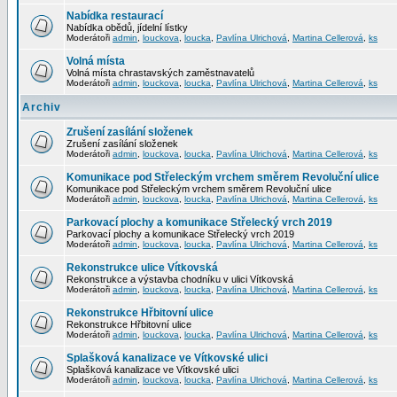
Nabídka restaurací
Nabídka obědů, jídelní lístky
Moderátoři
admin
,
louckova
,
loucka
,
Pavlína Ulrichová
,
Martina Cellerová
,
ks
Volná místa
Volná místa chrastavských zaměstnavatelů
Moderátoři
admin
,
louckova
,
loucka
,
Pavlína Ulrichová
,
Martina Cellerová
,
ks
Archiv
Zrušení zasílání složenek
Zrušení zasílání složenek
Moderátoři
admin
,
louckova
,
loucka
,
Pavlína Ulrichová
,
Martina Cellerová
,
ks
Komunikace pod Střeleckým vrchem směrem Revoluční ulice
Komunikace pod Střeleckým vrchem směrem Revoluční ulice
Moderátoři
admin
,
louckova
,
loucka
,
Pavlína Ulrichová
,
Martina Cellerová
,
ks
Parkovací plochy a komunikace Střelecký vrch 2019
Parkovací plochy a komunikace Střelecký vrch 2019
Moderátoři
admin
,
louckova
,
loucka
,
Pavlína Ulrichová
,
Martina Cellerová
,
ks
Rekonstrukce ulice Vítkovská
Rekonstrukce a výstavba chodníku v ulici Vítkovská
Moderátoři
admin
,
louckova
,
loucka
,
Pavlína Ulrichová
,
Martina Cellerová
,
ks
Rekonstrukce Hřbitovní ulice
Rekonstrukce Hřbitovní ulice
Moderátoři
admin
,
louckova
,
loucka
,
Pavlína Ulrichová
,
Martina Cellerová
,
ks
Splašková kanalizace ve Vítkovské ulici
Splašková kanalizace ve Vítkovské ulici
Moderátoři
admin
,
louckova
,
loucka
,
Pavlína Ulrichová
,
Martina Cellerová
,
ks