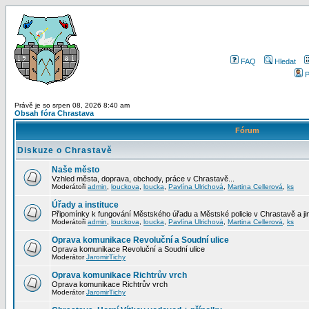
FAQ
Hledat
P
Právě je so srpen 08, 2026 8:40 am
Obsah fóra Chrastava
Fórum
Diskuze o Chrastavě
Naše město
Vzhled města, doprava, obchody, práce v Chrastavě...
Moderátoři
admin
,
louckova
,
loucka
,
Pavlína Ulrichová
,
Martina Cellerová
,
ks
Úřady a instituce
Připomínky k fungování Městského úřadu a Městské policie v Chrastavě a jiný
Moderátoři
admin
,
louckova
,
loucka
,
Pavlína Ulrichová
,
Martina Cellerová
,
ks
Oprava komunikace Revoluční a Soudní ulice
Oprava komunikace Revoluční a Soudní ulice
Moderátor
JaromirTichy
Oprava komunikace Richtrův vrch
Oprava komunikace Richtrův vrch
Moderátor
JaromirTichy