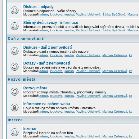
Diskuze - odpady
Diskuze o odpadech - vaše názory
Moderátoři
admin
,
louckova
,
loucka
,
Pavlína Ulrichová
,
Šárka Spáčilová
,
Martina
Sběrný dvůr, svozy - informace
Informace o provozní době a pravidlech fungování sběrného dvora, mobilní 
Moderátoři
admin
,
louckova
,
loucka
,
Pavlína Ulrichová
,
Šárka Spáčilová
,
Martina
Daň z nemovitostí
Diskuze - daň z nemovitostí
Diskuze o dani z nemovitostí - vaše názory
Moderátoři
admin
,
louckova
,
loucka
,
Pavlína Ulrichová
,
Martina Cellerová
,
ks
Dotazy - daň z nemovitostí
Dotazy na vedení města ve věci daně z nemovitostí
Moderátoři
admin
,
louckova
,
loucka
,
Pavlína Ulrichová
,
Martina Cellerová
,
ks
Rozvoj města
Rozvoj města
Program rozvoje města Chrastavy, připomínky, náměty
Moderátoři
admin
,
louckova
,
loucka
,
Pavlína Ulrichová
,
Martina Cellerová
,
ks
Informace na našem webu
Co je o rozvoji města na webu města Chrastava
Moderátoři
admin
,
louckova
,
loucka
,
Pavlína Ulrichová
,
Martina Cellerová
,
ks
Inzerce
Inzerce
Bezplatná inzerce na našem fóru
Moderátoři
admin
,
louckova
,
loucka
,
Pavlína Ulrichová
,
Martina Cellerová
,
ks