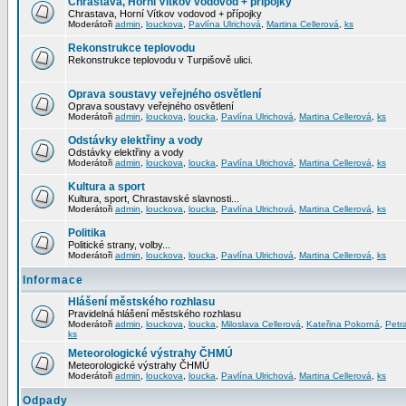
Chrastava, Horní Vítkov vodovod + přípojky
Chrastava, Horní Vítkov vodovod + přípojky
Moderátoři
admin
,
louckova
,
Pavlína Ulrichová
,
Martina Cellerová
,
ks
Rekonstrukce teplovodu
Rekonstrukce teplovodu v Turpišově ulici.
Oprava soustavy veřejného osvětlení
Oprava soustavy veřejného osvětlení
Moderátoři
admin
,
louckova
,
loucka
,
Pavlína Ulrichová
,
Martina Cellerová
,
ks
Odstávky elektřiny a vody
Odstávky elektřiny a vody
Moderátoři
admin
,
louckova
,
loucka
,
Pavlína Ulrichová
,
Martina Cellerová
,
ks
Kultura a sport
Kultura, sport, Chrastavské slavnosti...
Moderátoři
admin
,
louckova
,
loucka
,
Pavlína Ulrichová
,
Martina Cellerová
,
ks
Politika
Politické strany, volby...
Moderátoři
admin
,
louckova
,
loucka
,
Pavlína Ulrichová
,
Martina Cellerová
,
ks
Informace
Hlášení městského rozhlasu
Pravidelná hlášení městského rozhlasu
Moderátoři
admin
,
louckova
,
loucka
,
Miloslava Cellerová
,
Kateřina Pokorná
,
Petr
ks
Meteorologické výstrahy ČHMÚ
Meteorologické výstrahy ČHMÚ
Moderátoři
admin
,
louckova
,
loucka
,
Pavlína Ulrichová
,
Martina Cellerová
,
ks
Odpady