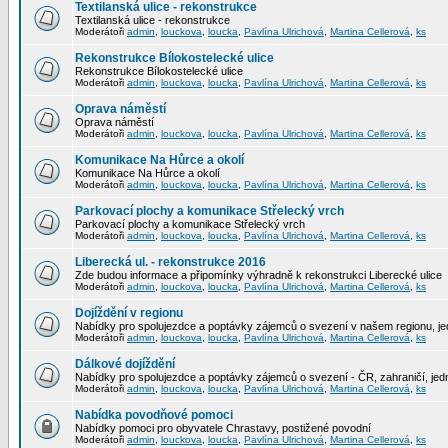
Textilanská ulice - rekonstrukce
Textilanská ulice - rekonstrukce
Moderátoři
admin
,
louckova
,
loucka
,
Pavlína Ulrichová
,
Martina Cellerová
,
ks
Rekonstrukce Bílokostelecké ulice
Rekonstrukce Bílokostelecké ulice
Moderátoři
admin
,
louckova
,
loucka
,
Pavlína Ulrichová
,
Martina Cellerová
,
ks
Oprava náměstí
Oprava náměstí
Moderátoři
admin
,
louckova
,
loucka
,
Pavlína Ulrichová
,
Martina Cellerová
,
ks
Komunikace Na Hůrce a okolí
Komunikace Na Hůrce a okolí
Moderátoři
admin
,
louckova
,
loucka
,
Pavlína Ulrichová
,
Martina Cellerová
,
ks
Parkovací plochy a komunikace Střelecký vrch
Parkovací plochy a komunikace Střelecký vrch
Moderátoři
admin
,
louckova
,
loucka
,
Pavlína Ulrichová
,
Martina Cellerová
,
ks
Liberecká ul. - rekonstrukce 2016
Zde budou informace a připomínky výhradně k rekonstrukci Liberecké ulice
Moderátoři
admin
,
louckova
,
loucka
,
Pavlína Ulrichová
,
Martina Cellerová
,
ks
Dojíždění v regionu
Nabídky pro spolujezdce a poptávky zájemců o svezení v našem regionu, jed
Moderátoři
admin
,
louckova
,
loucka
,
Pavlína Ulrichová
,
Martina Cellerová
,
ks
Dálkové dojíždění
Nabídky pro spolujezdce a poptávky zájemců o svezení - ČR, zahraničí, jedn
Moderátoři
admin
,
louckova
,
loucka
,
Pavlína Ulrichová
,
Martina Cellerová
,
ks
Nabídka povodňové pomoci
Nabídky pomoci pro obyvatele Chrastavy, postižené povodní
Moderátoři
admin
,
louckova
,
loucka
,
Pavlína Ulrichová
,
Martina Cellerová
,
ks