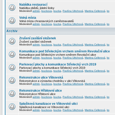
Nabídka restaurací
Nabídka obědů, jídelní lístky
Moderátoři
admin
,
louckova
,
loucka
,
Pavlína Ulrichová
,
Martina Cellerová
,
ks
Volná místa
Volná místa chrastavských zaměstnavatelů
Moderátoři
admin
,
louckova
,
loucka
,
Pavlína Ulrichová
,
Martina Cellerová
,
ks
Archiv
Zrušení zasílání složenek
Zrušení zasílání složenek
Moderátoři
admin
,
louckova
,
loucka
,
Pavlína Ulrichová
,
Martina Cellerová
,
ks
Komunikace pod Střeleckým vrchem směrem Revoluční ulice
Komunikace pod Střeleckým vrchem směrem Revoluční ulice
Moderátoři
admin
,
louckova
,
loucka
,
Pavlína Ulrichová
,
Martina Cellerová
,
ks
Parkovací plochy a komunikace Střelecký vrch 2019
Parkovací plochy a komunikace Střelecký vrch 2019
Moderátoři
admin
,
louckova
,
loucka
,
Pavlína Ulrichová
,
Martina Cellerová
,
ks
Rekonstrukce ulice Vítkovská
Rekonstrukce a výstavba chodníku v ulici Vítkovská
Moderátoři
admin
,
louckova
,
loucka
,
Pavlína Ulrichová
,
Martina Cellerová
,
ks
Rekonstrukce Hřbitovní ulice
Rekonstrukce Hřbitovní ulice
Moderátoři
admin
,
louckova
,
loucka
,
Pavlína Ulrichová
,
Martina Cellerová
,
ks
Splašková kanalizace ve Vítkovské ulici
Splašková kanalizace ve Vítkovské ulici
Moderátoři
admin
,
louckova
,
loucka
,
Pavlína Ulrichová
,
Martina Cellerová
,
ks