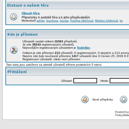
Diskuze o našem fóru
Obsah fóra
Připomínky k podobě fóra a k jeho přispěvatelům
Moderátoři
admin
,
louckova
,
loucka
,
Pavlína Ulrichová
,
Martina Cellerová
,
ks
Kdo je přítomen
Uživatelé zaslali celkem
16363
příspěvků.
Je zde
38243
registrovaných uživatelů.
Nejnovějším registrovaným uživatelem je
TeddyBer
.
Celkem je zde přítomno
213
uživatelů: 0 registrovaných, 0 skrytých a 213 ano
Nejvíce zde bylo současně přítomno
1417
uživatelů dne čt červen 25, 2026 8:3
Registrovaní uživatelé: nikdo není přítomen
Tato data jsou založena na aktivitě uživatelů během posledních 5 minut.
Přihlášení
Uživatel:
Heslo:
Nové příspěvky
Powered by
Český překl