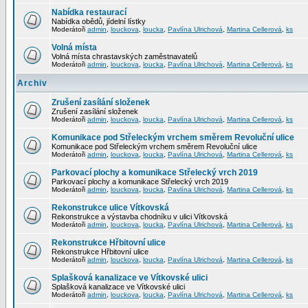
Nabídka restaurací
Nabídka obědů, jídelní lístky
Moderátoři
admin
,
louckova
,
loucka
,
Pavlína Ulrichová
,
Martina Cellerová
,
ks
Volná místa
Volná místa chrastavských zaměstnavatelů
Moderátoři
admin
,
louckova
,
loucka
,
Pavlína Ulrichová
,
Martina Cellerová
,
ks
Archiv
Zrušení zasílání složenek
Zrušení zasílání složenek
Moderátoři
admin
,
louckova
,
loucka
,
Pavlína Ulrichová
,
Martina Cellerová
,
ks
Komunikace pod Střeleckým vrchem směrem Revoluční ulice
Komunikace pod Střeleckým vrchem směrem Revoluční ulice
Moderátoři
admin
,
louckova
,
loucka
,
Pavlína Ulrichová
,
Martina Cellerová
,
ks
Parkovací plochy a komunikace Střelecký vrch 2019
Parkovací plochy a komunikace Střelecký vrch 2019
Moderátoři
admin
,
louckova
,
loucka
,
Pavlína Ulrichová
,
Martina Cellerová
,
ks
Rekonstrukce ulice Vítkovská
Rekonstrukce a výstavba chodníku v ulici Vítkovská
Moderátoři
admin
,
louckova
,
loucka
,
Pavlína Ulrichová
,
Martina Cellerová
,
ks
Rekonstrukce Hřbitovní ulice
Rekonstrukce Hřbitovní ulice
Moderátoři
admin
,
louckova
,
loucka
,
Pavlína Ulrichová
,
Martina Cellerová
,
ks
Splašková kanalizace ve Vítkovské ulici
Splašková kanalizace ve Vítkovské ulici
Moderátoři
admin
,
louckova
,
loucka
,
Pavlína Ulrichová
,
Martina Cellerová
,
ks