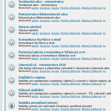
Textilanská ulice - rekonstrukce
Textilanská ulice - rekonstrukce
Moderátoři
admin
,
louckova
,
loucka
,
Pavlína Ulrichová
,
Martina Cellerová
,
ks
Rekonstrukce Bílokostelecké ulice
Rekonstrukce Bílokostelecké ulice
Moderátoři
admin
,
louckova
,
loucka
,
Pavlína Ulrichová
,
Martina Cellerová
,
ks
Oprava náměstí
Oprava náměstí
Moderátoři
admin
,
louckova
,
loucka
,
Pavlína Ulrichová
,
Martina Cellerová
,
ks
Komunikace Na Hůrce a okolí
Komunikace Na Hůrce a okolí
Moderátoři
admin
,
louckova
,
loucka
,
Pavlína Ulrichová
,
Martina Cellerová
,
ks
Parkovací plochy a komunikace Střelecký vrch
Parkovací plochy a komunikace Střelecký vrch
Moderátoři
admin
,
louckova
,
loucka
,
Pavlína Ulrichová
,
Martina Cellerová
,
ks
Liberecká ul. - rekonstrukce 2016
Zde budou informace a připomínky výhradně k rekonstrukci Liberecké ulice
Moderátoři
admin
,
louckova
,
loucka
,
Pavlína Ulrichová
,
Martina Cellerová
,
ks
Dojíždění v regionu
Nabídky pro spolujezdce a poptávky zájemců o svezení v našem regionu, jed
Moderátoři
admin
,
louckova
,
loucka
,
Pavlína Ulrichová
,
Martina Cellerová
,
ks
Dálkové dojíždění
Nabídky pro spolujezdce a poptávky zájemců o svezení - ČR, zahraničí, jedn
Moderátoři
admin
,
louckova
,
loucka
,
Pavlína Ulrichová
,
Martina Cellerová
,
ks
Nabídka povodňové pomoci
Nabídky pomoci pro obyvatele Chrastavy, postižené povodní
Moderátoři
admin
,
louckova
,
loucka
,
Pavlína Ulrichová
,
Martina Cellerová
,
ks