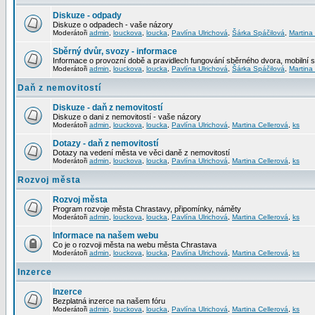
Diskuze - odpady
Diskuze o odpadech - vaše názory
Moderátoři
admin
,
louckova
,
loucka
,
Pavlína Ulrichová
,
Šárka Spáčilová
,
Martina
Sběrný dvůr, svozy - informace
Informace o provozní době a pravidlech fungování sběrného dvora, mobilní 
Moderátoři
admin
,
louckova
,
loucka
,
Pavlína Ulrichová
,
Šárka Spáčilová
,
Martina
Daň z nemovitostí
Diskuze - daň z nemovitostí
Diskuze o dani z nemovitostí - vaše názory
Moderátoři
admin
,
louckova
,
loucka
,
Pavlína Ulrichová
,
Martina Cellerová
,
ks
Dotazy - daň z nemovitostí
Dotazy na vedení města ve věci daně z nemovitostí
Moderátoři
admin
,
louckova
,
loucka
,
Pavlína Ulrichová
,
Martina Cellerová
,
ks
Rozvoj města
Rozvoj města
Program rozvoje města Chrastavy, připomínky, náměty
Moderátoři
admin
,
louckova
,
loucka
,
Pavlína Ulrichová
,
Martina Cellerová
,
ks
Informace na našem webu
Co je o rozvoji města na webu města Chrastava
Moderátoři
admin
,
louckova
,
loucka
,
Pavlína Ulrichová
,
Martina Cellerová
,
ks
Inzerce
Inzerce
Bezplatná inzerce na našem fóru
Moderátoři
admin
,
louckova
,
loucka
,
Pavlína Ulrichová
,
Martina Cellerová
,
ks