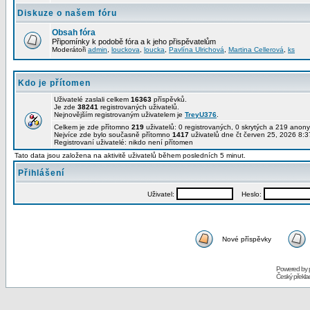
Diskuze o našem fóru
Obsah fóra
Připomínky k podobě fóra a k jeho přispěvatelům
Moderátoři
admin
,
louckova
,
loucka
,
Pavlína Ulrichová
,
Martina Cellerová
,
ks
Kdo je přítomen
Uživatelé zaslali celkem
16363
příspěvků.
Je zde
38241
registrovaných uživatelů.
Nejnovějším registrovaným uživatelem je
TreyU376
.
Celkem je zde přítomno
219
uživatelů: 0 registrovaných, 0 skrytých a 219 ano
Nejvíce zde bylo současně přítomno
1417
uživatelů dne čt červen 25, 2026 8:3
Registrovaní uživatelé: nikdo není přítomen
Tato data jsou založena na aktivitě uživatelů během posledních 5 minut.
Přihlášení
Uživatel:
Heslo:
Nové příspěvky
Powered by
Český překl