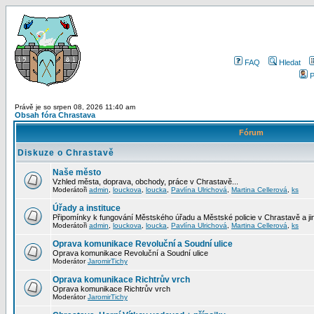
FAQ
Hledat
P
Právě je so srpen 08, 2026 11:40 am
Obsah fóra Chrastava
Fórum
Diskuze o Chrastavě
Naše město
Vzhled města, doprava, obchody, práce v Chrastavě...
Moderátoři
admin
,
louckova
,
loucka
,
Pavlína Ulrichová
,
Martina Cellerová
,
ks
Úřady a instituce
Připomínky k fungování Městského úřadu a Městské policie v Chrastavě a jiný
Moderátoři
admin
,
louckova
,
loucka
,
Pavlína Ulrichová
,
Martina Cellerová
,
ks
Oprava komunikace Revoluční a Soudní ulice
Oprava komunikace Revoluční a Soudní ulice
Moderátor
JaromirTichy
Oprava komunikace Richtrův vrch
Oprava komunikace Richtrův vrch
Moderátor
JaromirTichy