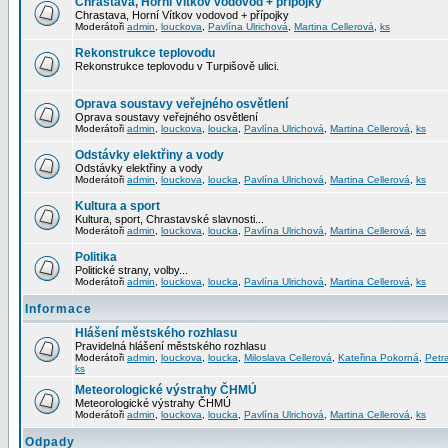
Chrastava, Horní Vítkov vodovod + přípojky
Chrastava, Horní Vítkov vodovod + přípojky
Moderátoři
admin
,
louckova
,
Pavlína Ulrichová
,
Martina Cellerová
,
ks
Rekonstrukce teplovodu
Rekonstrukce teplovodu v Turpišově ulici.
Oprava soustavy veřejného osvětlení
Oprava soustavy veřejného osvětlení
Moderátoři
admin
,
louckova
,
loucka
,
Pavlína Ulrichová
,
Martina Cellerová
,
ks
Odstávky elektřiny a vody
Odstávky elektřiny a vody
Moderátoři
admin
,
louckova
,
loucka
,
Pavlína Ulrichová
,
Martina Cellerová
,
ks
Kultura a sport
Kultura, sport, Chrastavské slavnosti...
Moderátoři
admin
,
louckova
,
loucka
,
Pavlína Ulrichová
,
Martina Cellerová
,
ks
Politika
Politické strany, volby...
Moderátoři
admin
,
louckova
,
loucka
,
Pavlína Ulrichová
,
Martina Cellerová
,
ks
Informace
Hlášení městského rozhlasu
Pravidelná hlášení městského rozhlasu
Moderátoři
admin
,
louckova
,
loucka
,
Miloslava Cellerová
,
Kateřina Pokorná
,
Petr
ks
Meteorologické výstrahy ČHMÚ
Meteorologické výstrahy ČHMÚ
Moderátoři
admin
,
louckova
,
loucka
,
Pavlína Ulrichová
,
Martina Cellerová
,
ks
Odpady