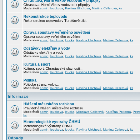
Chrastava, Horní Vítkov vodovod + přípojky
Chrastava, Horní Vítkov vodovod + přípojky
Moderátoři
admin
,
louckova
,
Pavlína Ulrichová
,
Martina Cellerová
,
ks
Rekonstrukce teplovodu
Rekonstrukce teplovodu v Turpišově ulici.
Oprava soustavy veřejného osvětlení
Oprava soustavy veřejného osvětlení
Moderátoři
admin
,
louckova
,
loucka
,
Pavlína Ulrichová
,
Martina Cellerová
,
ks
Odstávky elektřiny a vody
Odstávky elektřiny a vody
Moderátoři
admin
,
louckova
,
loucka
,
Pavlína Ulrichová
,
Martina Cellerová
,
ks
Kultura a sport
Kultura, sport, Chrastavské slavnosti...
Moderátoři
admin
,
louckova
,
loucka
,
Pavlína Ulrichová
,
Martina Cellerová
,
ks
Politika
Politické strany, volby...
Moderátoři
admin
,
louckova
,
loucka
,
Pavlína Ulrichová
,
Martina Cellerová
,
ks
Informace
Hlášení městského rozhlasu
Pravidelná hlášení městského rozhlasu
Moderátoři
admin
,
louckova
,
loucka
,
Miloslava Cellerová
,
Kateřina Pokorná
,
Petr
ks
Meteorologické výstrahy ČHMÚ
Meteorologické výstrahy ČHMÚ
Moderátoři
admin
,
louckova
,
loucka
,
Pavlína Ulrichová
,
Martina Cellerová
,
ks
Odpady