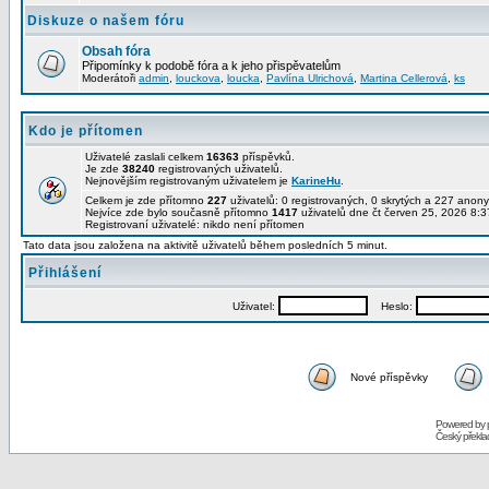
Diskuze o našem fóru
Obsah fóra
Připomínky k podobě fóra a k jeho přispěvatelům
Moderátoři
admin
,
louckova
,
loucka
,
Pavlína Ulrichová
,
Martina Cellerová
,
ks
Kdo je přítomen
Uživatelé zaslali celkem
16363
příspěvků.
Je zde
38240
registrovaných uživatelů.
Nejnovějším registrovaným uživatelem je
KarineHu
.
Celkem je zde přítomno
227
uživatelů: 0 registrovaných, 0 skrytých a 227 ano
Nejvíce zde bylo současně přítomno
1417
uživatelů dne čt červen 25, 2026 8:3
Registrovaní uživatelé: nikdo není přítomen
Tato data jsou založena na aktivitě uživatelů během posledních 5 minut.
Přihlášení
Uživatel:
Heslo:
Nové příspěvky
Powered by
Český překl