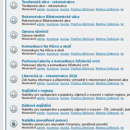
Textilanská ulice - rekonstrukce
Textilanská ulice - rekonstrukce
Moderátoři
admin
,
louckova
,
loucka
,
Pavlína Ulrichová
,
Martina Cellerová
,
ks
Rekonstrukce Bílokostelecké ulice
Rekonstrukce Bílokostelecké ulice
Moderátoři
admin
,
louckova
,
loucka
,
Pavlína Ulrichová
,
Martina Cellerová
,
ks
Oprava náměstí
Oprava náměstí
Moderátoři
admin
,
louckova
,
loucka
,
Pavlína Ulrichová
,
Martina Cellerová
,
ks
Komunikace Na Hůrce a okolí
Komunikace Na Hůrce a okolí
Moderátoři
admin
,
louckova
,
loucka
,
Pavlína Ulrichová
,
Martina Cellerová
,
ks
Parkovací plochy a komunikace Střelecký vrch
Parkovací plochy a komunikace Střelecký vrch
Moderátoři
admin
,
louckova
,
loucka
,
Pavlína Ulrichová
,
Martina Cellerová
,
ks
Liberecká ul. - rekonstrukce 2016
Zde budou informace a připomínky výhradně k rekonstrukci Liberecké ulice
Moderátoři
admin
,
louckova
,
loucka
,
Pavlína Ulrichová
,
Martina Cellerová
,
ks
Dojíždění v regionu
Nabídky pro spolujezdce a poptávky zájemců o svezení v našem regionu, jed
Moderátoři
admin
,
louckova
,
loucka
,
Pavlína Ulrichová
,
Martina Cellerová
,
ks
Dálkové dojíždění
Nabídky pro spolujezdce a poptávky zájemců o svezení - ČR, zahraničí, jedn
Moderátoři
admin
,
louckova
,
loucka
,
Pavlína Ulrichová
,
Martina Cellerová
,
ks
Nabídka povodňové pomoci
Nabídky pomoci pro obyvatele Chrastavy, postižené povodní
Moderátoři
admin
,
louckova
,
loucka
,
Pavlína Ulrichová
,
Martina Cellerová
,
ks