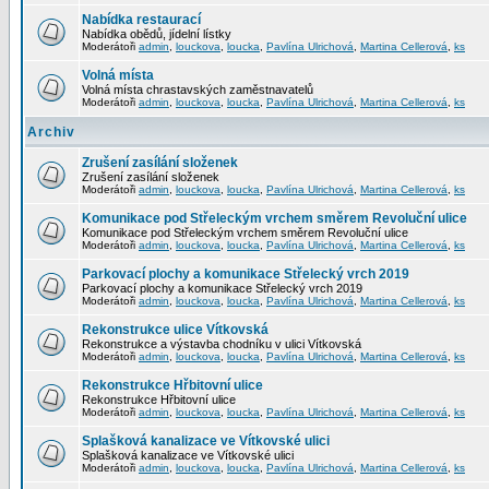
Nabídka restaurací
Nabídka obědů, jídelní lístky
Moderátoři
admin
,
louckova
,
loucka
,
Pavlína Ulrichová
,
Martina Cellerová
,
ks
Volná místa
Volná místa chrastavských zaměstnavatelů
Moderátoři
admin
,
louckova
,
loucka
,
Pavlína Ulrichová
,
Martina Cellerová
,
ks
Archiv
Zrušení zasílání složenek
Zrušení zasílání složenek
Moderátoři
admin
,
louckova
,
loucka
,
Pavlína Ulrichová
,
Martina Cellerová
,
ks
Komunikace pod Střeleckým vrchem směrem Revoluční ulice
Komunikace pod Střeleckým vrchem směrem Revoluční ulice
Moderátoři
admin
,
louckova
,
loucka
,
Pavlína Ulrichová
,
Martina Cellerová
,
ks
Parkovací plochy a komunikace Střelecký vrch 2019
Parkovací plochy a komunikace Střelecký vrch 2019
Moderátoři
admin
,
louckova
,
loucka
,
Pavlína Ulrichová
,
Martina Cellerová
,
ks
Rekonstrukce ulice Vítkovská
Rekonstrukce a výstavba chodníku v ulici Vítkovská
Moderátoři
admin
,
louckova
,
loucka
,
Pavlína Ulrichová
,
Martina Cellerová
,
ks
Rekonstrukce Hřbitovní ulice
Rekonstrukce Hřbitovní ulice
Moderátoři
admin
,
louckova
,
loucka
,
Pavlína Ulrichová
,
Martina Cellerová
,
ks
Splašková kanalizace ve Vítkovské ulici
Splašková kanalizace ve Vítkovské ulici
Moderátoři
admin
,
louckova
,
loucka
,
Pavlína Ulrichová
,
Martina Cellerová
,
ks