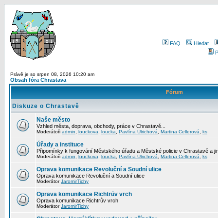
FAQ
Hledat
P
Právě je so srpen 08, 2026 10:20 am
Obsah fóra Chrastava
Fórum
Diskuze o Chrastavě
Naše město
Vzhled města, doprava, obchody, práce v Chrastavě...
Moderátoři
admin
,
louckova
,
loucka
,
Pavlína Ulrichová
,
Martina Cellerová
,
ks
Úřady a instituce
Připomínky k fungování Městského úřadu a Městské policie v Chrastavě a jiný
Moderátoři
admin
,
louckova
,
loucka
,
Pavlína Ulrichová
,
Martina Cellerová
,
ks
Oprava komunikace Revoluční a Soudní ulice
Oprava komunikace Revoluční a Soudní ulice
Moderátor
JaromirTichy
Oprava komunikace Richtrův vrch
Oprava komunikace Richtrův vrch
Moderátor
JaromirTichy