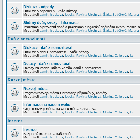
Diskuze - odpady
Diskuze o odpadech - vaše názory
Moderátoři
admin
,
louckova
,
loucka
,
Pavlína Ulrichová
,
Šárka Spáčilová
,
Martina
Sběrný dvůr, svozy - informace
Informace o provozní době a pravidlech fungování sběrného dvora, mobilní 
Moderátoři
admin
,
louckova
,
loucka
,
Pavlína Ulrichová
,
Šárka Spáčilová
,
Martina
Daň z nemovitostí
Diskuze - daň z nemovitostí
Diskuze o dani z nemovitostí - vaše názory
Moderátoři
admin
,
louckova
,
loucka
,
Pavlína Ulrichová
,
Martina Cellerová
,
ks
Dotazy - daň z nemovitostí
Dotazy na vedení města ve věci daně z nemovitostí
Moderátoři
admin
,
louckova
,
loucka
,
Pavlína Ulrichová
,
Martina Cellerová
,
ks
Rozvoj města
Rozvoj města
Program rozvoje města Chrastavy, připomínky, náměty
Moderátoři
admin
,
louckova
,
loucka
,
Pavlína Ulrichová
,
Martina Cellerová
,
ks
Informace na našem webu
Co je o rozvoji města na webu města Chrastava
Moderátoři
admin
,
louckova
,
loucka
,
Pavlína Ulrichová
,
Martina Cellerová
,
ks
Inzerce
Inzerce
Bezplatná inzerce na našem fóru
Moderátoři
admin
,
louckova
,
loucka
,
Pavlína Ulrichová
,
Martina Cellerová
,
ks