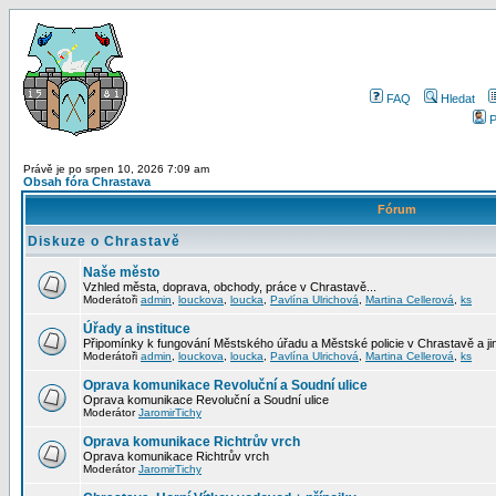
FAQ
Hledat
P
Právě je po srpen 10, 2026 7:09 am
Obsah fóra Chrastava
Fórum
Diskuze o Chrastavě
Naše město
Vzhled města, doprava, obchody, práce v Chrastavě...
Moderátoři
admin
,
louckova
,
loucka
,
Pavlína Ulrichová
,
Martina Cellerová
,
ks
Úřady a instituce
Připomínky k fungování Městského úřadu a Městské policie v Chrastavě a jiný
Moderátoři
admin
,
louckova
,
loucka
,
Pavlína Ulrichová
,
Martina Cellerová
,
ks
Oprava komunikace Revoluční a Soudní ulice
Oprava komunikace Revoluční a Soudní ulice
Moderátor
JaromirTichy
Oprava komunikace Richtrův vrch
Oprava komunikace Richtrův vrch
Moderátor
JaromirTichy