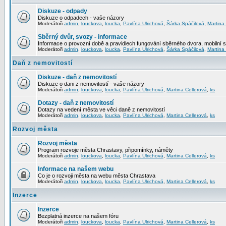
Diskuze - odpady
Diskuze o odpadech - vaše názory
Moderátoři
admin
,
louckova
,
loucka
,
Pavlína Ulrichová
,
Šárka Spáčilová
,
Martina
Sběrný dvůr, svozy - informace
Informace o provozní době a pravidlech fungování sběrného dvora, mobilní 
Moderátoři
admin
,
louckova
,
loucka
,
Pavlína Ulrichová
,
Šárka Spáčilová
,
Martina
Daň z nemovitostí
Diskuze - daň z nemovitostí
Diskuze o dani z nemovitostí - vaše názory
Moderátoři
admin
,
louckova
,
loucka
,
Pavlína Ulrichová
,
Martina Cellerová
,
ks
Dotazy - daň z nemovitostí
Dotazy na vedení města ve věci daně z nemovitostí
Moderátoři
admin
,
louckova
,
loucka
,
Pavlína Ulrichová
,
Martina Cellerová
,
ks
Rozvoj města
Rozvoj města
Program rozvoje města Chrastavy, připomínky, náměty
Moderátoři
admin
,
louckova
,
loucka
,
Pavlína Ulrichová
,
Martina Cellerová
,
ks
Informace na našem webu
Co je o rozvoji města na webu města Chrastava
Moderátoři
admin
,
louckova
,
loucka
,
Pavlína Ulrichová
,
Martina Cellerová
,
ks
Inzerce
Inzerce
Bezplatná inzerce na našem fóru
Moderátoři
admin
,
louckova
,
loucka
,
Pavlína Ulrichová
,
Martina Cellerová
,
ks