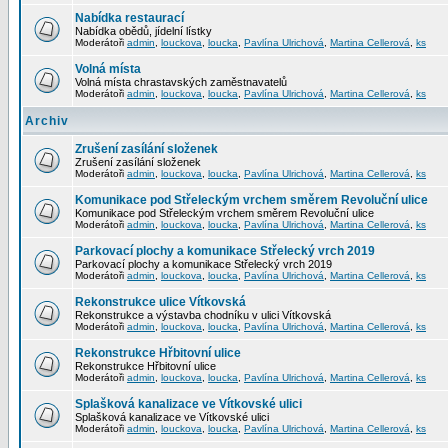
Nabídka restaurací
Nabídka obědů, jídelní lístky
Moderátoři
admin
,
louckova
,
loucka
,
Pavlína Ulrichová
,
Martina Cellerová
,
ks
Volná místa
Volná místa chrastavských zaměstnavatelů
Moderátoři
admin
,
louckova
,
loucka
,
Pavlína Ulrichová
,
Martina Cellerová
,
ks
Archiv
Zrušení zasílání složenek
Zrušení zasílání složenek
Moderátoři
admin
,
louckova
,
loucka
,
Pavlína Ulrichová
,
Martina Cellerová
,
ks
Komunikace pod Střeleckým vrchem směrem Revoluční ulice
Komunikace pod Střeleckým vrchem směrem Revoluční ulice
Moderátoři
admin
,
louckova
,
loucka
,
Pavlína Ulrichová
,
Martina Cellerová
,
ks
Parkovací plochy a komunikace Střelecký vrch 2019
Parkovací plochy a komunikace Střelecký vrch 2019
Moderátoři
admin
,
louckova
,
loucka
,
Pavlína Ulrichová
,
Martina Cellerová
,
ks
Rekonstrukce ulice Vítkovská
Rekonstrukce a výstavba chodníku v ulici Vítkovská
Moderátoři
admin
,
louckova
,
loucka
,
Pavlína Ulrichová
,
Martina Cellerová
,
ks
Rekonstrukce Hřbitovní ulice
Rekonstrukce Hřbitovní ulice
Moderátoři
admin
,
louckova
,
loucka
,
Pavlína Ulrichová
,
Martina Cellerová
,
ks
Splašková kanalizace ve Vítkovské ulici
Splašková kanalizace ve Vítkovské ulici
Moderátoři
admin
,
louckova
,
loucka
,
Pavlína Ulrichová
,
Martina Cellerová
,
ks