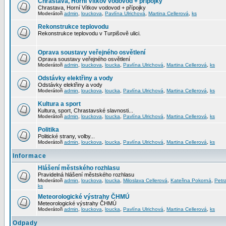
Chrastava, Horní Vítkov vodovod + přípojky
Chrastava, Horní Vítkov vodovod + přípojky
Moderátoři
admin
,
louckova
,
Pavlína Ulrichová
,
Martina Cellerová
,
ks
Rekonstrukce teplovodu
Rekonstrukce teplovodu v Turpišově ulici.
Oprava soustavy veřejného osvětlení
Oprava soustavy veřejného osvětlení
Moderátoři
admin
,
louckova
,
loucka
,
Pavlína Ulrichová
,
Martina Cellerová
,
ks
Odstávky elektřiny a vody
Odstávky elektřiny a vody
Moderátoři
admin
,
louckova
,
loucka
,
Pavlína Ulrichová
,
Martina Cellerová
,
ks
Kultura a sport
Kultura, sport, Chrastavské slavnosti...
Moderátoři
admin
,
louckova
,
loucka
,
Pavlína Ulrichová
,
Martina Cellerová
,
ks
Politika
Politické strany, volby...
Moderátoři
admin
,
louckova
,
loucka
,
Pavlína Ulrichová
,
Martina Cellerová
,
ks
Informace
Hlášení městského rozhlasu
Pravidelná hlášení městského rozhlasu
Moderátoři
admin
,
louckova
,
loucka
,
Miloslava Cellerová
,
Kateřina Pokorná
,
Petr
ks
Meteorologické výstrahy ČHMÚ
Meteorologické výstrahy ČHMÚ
Moderátoři
admin
,
louckova
,
loucka
,
Pavlína Ulrichová
,
Martina Cellerová
,
ks
Odpady