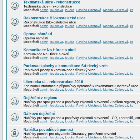
Textilanská ulice - rekonstrukce
Textilanská ulice - rekonstrukce
Moderátoři
admin
,
louckova
,
loucka
,
Pavlína Ulrichová
,
Martina Cellerová
,
ks
Rekonstrukce Bílokostelecké ulice
Rekonstrukce Bílokostelecké ulice
Moderátoři
admin
,
louckova
,
loucka
,
Pavlína Ulrichová
,
Martina Cellerová
,
ks
Oprava náměstí
Oprava náměstí
Moderátoři
admin
,
louckova
,
loucka
,
Pavlína Ulrichová
,
Martina Cellerová
,
ks
Komunikace Na Hůrce a okolí
Komunikace Na Hůrce a okolí
Moderátoři
admin
,
louckova
,
loucka
,
Pavlína Ulrichová
,
Martina Cellerová
,
ks
Parkovací plochy a komunikace Střelecký vrch
Parkovací plochy a komunikace Střelecký vrch
Moderátoři
admin
,
louckova
,
loucka
,
Pavlína Ulrichová
,
Martina Cellerová
,
ks
Liberecká ul. - rekonstrukce 2016
Zde budou informace a připomínky výhradně k rekonstrukci Liberecké ulice
Moderátoři
admin
,
louckova
,
loucka
,
Pavlína Ulrichová
,
Martina Cellerová
,
ks
Dojíždění v regionu
Nabídky pro spolujezdce a poptávky zájemců o svezení v našem regionu, jed
Moderátoři
admin
,
louckova
,
loucka
,
Pavlína Ulrichová
,
Martina Cellerová
,
ks
Dálkové dojíždění
Nabídky pro spolujezdce a poptávky zájemců o svezení - ČR, zahraničí, jedn
Moderátoři
admin
,
louckova
,
loucka
,
Pavlína Ulrichová
,
Martina Cellerová
,
ks
Nabídka povodňové pomoci
Nabídky pomoci pro obyvatele Chrastavy, postižené povodní
Moderátoři
admin
,
louckova
,
loucka
,
Pavlína Ulrichová
,
Martina Cellerová
,
ks