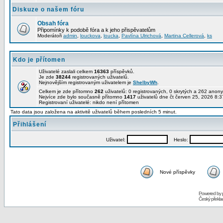
Diskuze o našem fóru
Obsah fóra
Připomínky k podobě fóra a k jeho přispěvatelům
Moderátoři
admin
,
louckova
,
loucka
,
Pavlína Ulrichová
,
Martina Cellerová
,
ks
Kdo je přítomen
Uživatelé zaslali celkem
16363
příspěvků.
Je zde
38244
registrovaných uživatelů.
Nejnovějším registrovaným uživatelem je
ShelbyWh
.
Celkem je zde přítomno
262
uživatelů: 0 registrovaných, 0 skrytých a 262 ano
Nejvíce zde bylo současně přítomno
1417
uživatelů dne čt červen 25, 2026 8:3
Registrovaní uživatelé: nikdo není přítomen
Tato data jsou založena na aktivitě uživatelů během posledních 5 minut.
Přihlášení
Uživatel:
Heslo:
Nové příspěvky
Powered by
Český překl