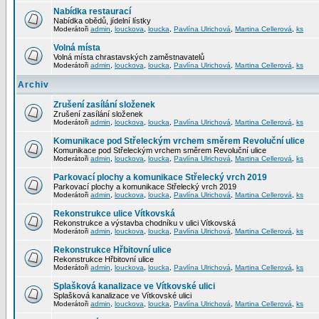
Nabídka restaurací
Nabídka obědů, jídelní lístky
Moderátoři
admin
,
louckova
,
loucka
,
Pavlína Ulrichová
,
Martina Cellerová
,
ks
Volná místa
Volná místa chrastavských zaměstnavatelů
Moderátoři
admin
,
louckova
,
loucka
,
Pavlína Ulrichová
,
Martina Cellerová
,
ks
Archiv
Zrušení zasílání složenek
Zrušení zasílání složenek
Moderátoři
admin
,
louckova
,
loucka
,
Pavlína Ulrichová
,
Martina Cellerová
,
ks
Komunikace pod Střeleckým vrchem směrem Revoluční ulice
Komunikace pod Střeleckým vrchem směrem Revoluční ulice
Moderátoři
admin
,
louckova
,
loucka
,
Pavlína Ulrichová
,
Martina Cellerová
,
ks
Parkovací plochy a komunikace Střelecký vrch 2019
Parkovací plochy a komunikace Střelecký vrch 2019
Moderátoři
admin
,
louckova
,
loucka
,
Pavlína Ulrichová
,
Martina Cellerová
,
ks
Rekonstrukce ulice Vítkovská
Rekonstrukce a výstavba chodníku v ulici Vítkovská
Moderátoři
admin
,
louckova
,
loucka
,
Pavlína Ulrichová
,
Martina Cellerová
,
ks
Rekonstrukce Hřbitovní ulice
Rekonstrukce Hřbitovní ulice
Moderátoři
admin
,
louckova
,
loucka
,
Pavlína Ulrichová
,
Martina Cellerová
,
ks
Splašková kanalizace ve Vítkovské ulici
Splašková kanalizace ve Vítkovské ulici
Moderátoři
admin
,
louckova
,
loucka
,
Pavlína Ulrichová
,
Martina Cellerová
,
ks