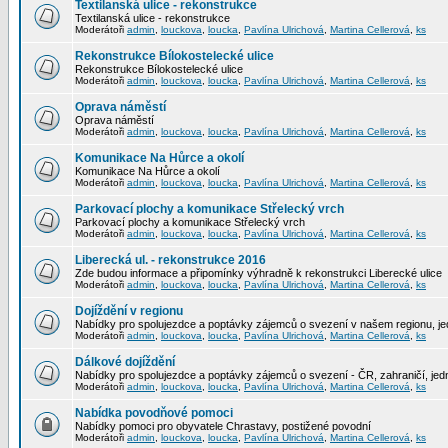
Textilanská ulice - rekonstrukce
Textilanská ulice - rekonstrukce
Moderátoři
admin
,
louckova
,
loucka
,
Pavlína Ulrichová
,
Martina Cellerová
,
ks
Rekonstrukce Bílokostelecké ulice
Rekonstrukce Bílokostelecké ulice
Moderátoři
admin
,
louckova
,
loucka
,
Pavlína Ulrichová
,
Martina Cellerová
,
ks
Oprava náměstí
Oprava náměstí
Moderátoři
admin
,
louckova
,
loucka
,
Pavlína Ulrichová
,
Martina Cellerová
,
ks
Komunikace Na Hůrce a okolí
Komunikace Na Hůrce a okolí
Moderátoři
admin
,
louckova
,
loucka
,
Pavlína Ulrichová
,
Martina Cellerová
,
ks
Parkovací plochy a komunikace Střelecký vrch
Parkovací plochy a komunikace Střelecký vrch
Moderátoři
admin
,
louckova
,
loucka
,
Pavlína Ulrichová
,
Martina Cellerová
,
ks
Liberecká ul. - rekonstrukce 2016
Zde budou informace a připomínky výhradně k rekonstrukci Liberecké ulice
Moderátoři
admin
,
louckova
,
loucka
,
Pavlína Ulrichová
,
Martina Cellerová
,
ks
Dojíždění v regionu
Nabídky pro spolujezdce a poptávky zájemců o svezení v našem regionu, jed
Moderátoři
admin
,
louckova
,
loucka
,
Pavlína Ulrichová
,
Martina Cellerová
,
ks
Dálkové dojíždění
Nabídky pro spolujezdce a poptávky zájemců o svezení - ČR, zahraničí, jedn
Moderátoři
admin
,
louckova
,
loucka
,
Pavlína Ulrichová
,
Martina Cellerová
,
ks
Nabídka povodňové pomoci
Nabídky pomoci pro obyvatele Chrastavy, postižené povodní
Moderátoři
admin
,
louckova
,
loucka
,
Pavlína Ulrichová
,
Martina Cellerová
,
ks