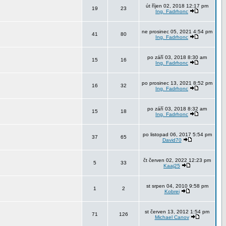
út říjen 02, 2018 12:17 pm
19
23
Ing. Fadrhonc
ne prosinec 05, 2021 4:54 pm
41
80
Ing. Fadrhonc
po září 03, 2018 8:30 am
15
16
Ing. Fadrhonc
po prosinec 13, 2021 8:52 pm
16
32
Ing. Fadrhonc
po září 03, 2018 8:32 am
15
18
Ing. Fadrhonc
po listopad 06, 2017 5:54 pm
37
65
David70
čt červen 02, 2022 12:23 pm
5
33
Kaaj25
st srpen 04, 2010 9:58 pm
1
2
Kobrei
st červen 13, 2012 1:54 pm
71
126
Michael Canov