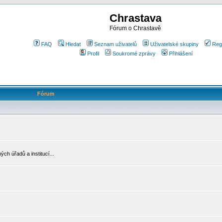
Chrastava
Fórum o Chrastavě
FAQ
Hledat
Seznam uživatelů
Uživatelské skupiny
Reg
Profil
Soukromé zprávy
Přihlášení
Fórum
ch úřadů a institucí...