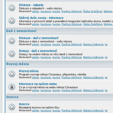
Diskuze - odpady
Diskuze o odpadech - vaše názory
Moderátoři
admin
,
louckova
,
loucka
,
Pavlína Ulrichová
,
Šárka Spáčilová
,
Martina
Sběrný dvůr, svozy - informace
Informace o provozní době a pravidlech fungování sběrného dvora, mobilní 
Moderátoři
admin
,
louckova
,
loucka
,
Pavlína Ulrichová
,
Šárka Spáčilová
,
Martina
Daň z nemovitostí
Diskuze - daň z nemovitostí
Diskuze o dani z nemovitostí - vaše názory
Moderátoři
admin
,
louckova
,
loucka
,
Pavlína Ulrichová
,
Martina Cellerová
,
ks
Dotazy - daň z nemovitostí
Dotazy na vedení města ve věci daně z nemovitostí
Moderátoři
admin
,
louckova
,
loucka
,
Pavlína Ulrichová
,
Martina Cellerová
,
ks
Rozvoj města
Rozvoj města
Program rozvoje města Chrastavy, připomínky, náměty
Moderátoři
admin
,
louckova
,
loucka
,
Pavlína Ulrichová
,
Martina Cellerová
,
ks
Informace na našem webu
Co je o rozvoji města na webu města Chrastava
Moderátoři
admin
,
louckova
,
loucka
,
Pavlína Ulrichová
,
Martina Cellerová
,
ks
Inzerce
Inzerce
Bezplatná inzerce na našem fóru
Moderátoři
admin
,
louckova
,
loucka
,
Pavlína Ulrichová
,
Martina Cellerová
,
ks