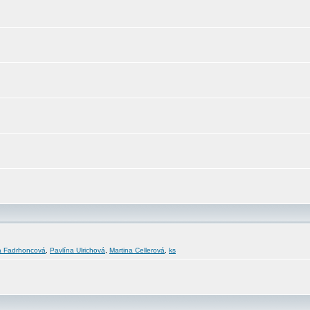
a Fadrhoncová
,
Pavlína Ulrichová
,
Martina Cellerová
,
ks