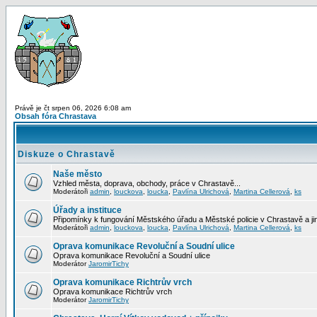
Právě je čt srpen 06, 2026 6:08 am
Obsah fóra Chrastava
Diskuze o Chrastavě
Naše město
Vzhled města, doprava, obchody, práce v Chrastavě...
Moderátoři
admin
,
louckova
,
loucka
,
Pavlína Ulrichová
,
Martina Cellerová
,
ks
Úřady a instituce
Připomínky k fungování Městského úřadu a Městské policie v Chrastavě a jiný
Moderátoři
admin
,
louckova
,
loucka
,
Pavlína Ulrichová
,
Martina Cellerová
,
ks
Oprava komunikace Revoluční a Soudní ulice
Oprava komunikace Revoluční a Soudní ulice
Moderátor
JaromirTichy
Oprava komunikace Richtrův vrch
Oprava komunikace Richtrův vrch
Moderátor
JaromirTichy