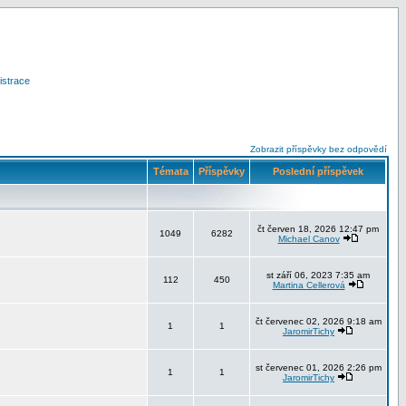
istrace
Zobrazit příspěvky bez odpovědí
Témata
Příspěvky
Poslední příspěvek
čt červen 18, 2026 12:47 pm
1049
6282
Michael Canov
st září 06, 2023 7:35 am
112
450
Martina Cellerová
čt červenec 02, 2026 9:18 am
1
1
JaromirTichy
st červenec 01, 2026 2:26 pm
1
1
JaromirTichy