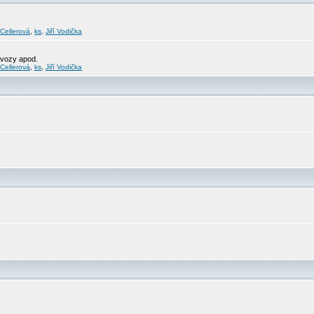
 Cellerová
,
ks
,
Jiří Vodička
svozy apod.
 Cellerová
,
ks
,
Jiří Vodička