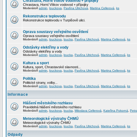
Chrastava, Horní Vítkov vodovod + přípojky
Chrastava, Horní Vítkov vodovod + přípojky
Moderátoři
admin
,
louckova
,
Pavlína Ulrichová
,
Martina Cellerová
,
ks
Rekonstrukce teplovodu
Rekonstrukce teplovodu v Turpišově ulici.
Oprava soustavy veřejného osvětlení
Oprava soustavy veřejného osvětlení
Moderátoři
admin
,
louckova
,
loucka
,
Pavlína Ulrichová
,
Martina Cellerová
,
ks
Odstávky elektřiny a vody
Odstávky elektřiny a vody
Moderátoři
admin
,
louckova
,
loucka
,
Pavlína Ulrichová
,
Martina Cellerová
,
ks
Kultura a sport
Kultura, sport, Chrastavské slavnosti...
Moderátoři
admin
,
louckova
,
loucka
,
Pavlína Ulrichová
,
Martina Cellerová
,
ks
Politika
Politické strany, volby...
Moderátoři
admin
,
louckova
,
loucka
,
Pavlína Ulrichová
,
Martina Cellerová
,
ks
Informace
Hlášení městského rozhlasu
Pravidelná hlášení městského rozhlasu
Moderátoři
admin
,
louckova
,
loucka
,
Miloslava Cellerová
,
Kateřina Pokorná
,
Petr
Meteorologické výstrahy ČHMÚ
Meteorologické výstrahy ČHMÚ
Moderátoři
admin
,
louckova
,
loucka
,
Pavlína Ulrichová
,
Martina Cellerová
,
ks
Odpady