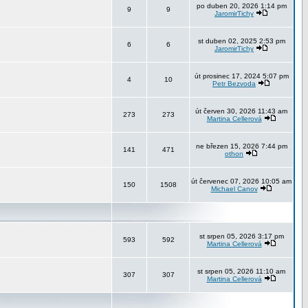
po duben 20, 2026 1:14 pm
9
9
JaromirTichy
st duben 02, 2025 2:53 pm
6
6
JaromirTichy
út prosinec 17, 2024 5:07 pm
4
10
Petr Bezvoda
út červen 30, 2026 11:43 am
273
273
Martina Cellerová
ne březen 15, 2026 7:44 pm
141
471
othon
út červenec 07, 2026 10:05 am
150
1508
Michael Canov
st srpen 05, 2026 3:17 pm
593
592
Martina Cellerová
st srpen 05, 2026 11:10 am
307
307
Martina Cellerová