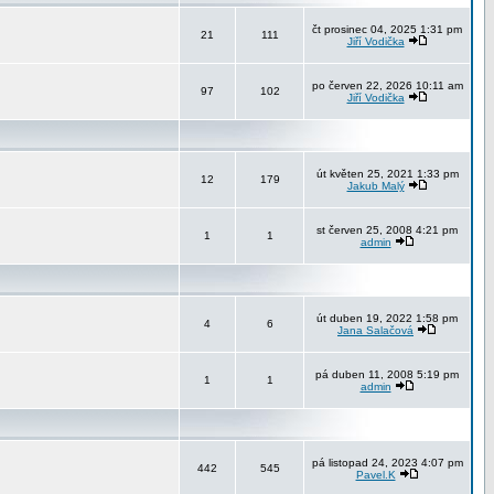
čt prosinec 04, 2025 1:31 pm
21
111
Jiří Vodička
po červen 22, 2026 10:11 am
97
102
Jiří Vodička
út květen 25, 2021 1:33 pm
12
179
Jakub Malý
st červen 25, 2008 4:21 pm
1
1
admin
út duben 19, 2022 1:58 pm
4
6
Jana Salačová
pá duben 11, 2008 5:19 pm
1
1
admin
pá listopad 24, 2023 4:07 pm
442
545
Pavel.K