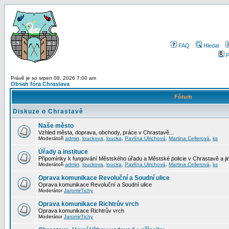
FAQ
Hledat
P
Právě je so srpen 08, 2026 7:00 am
Obsah fóra Chrastava
Fórum
Diskuze o Chrastavě
Naše město
Vzhled města, doprava, obchody, práce v Chrastavě...
Moderátoři
admin
,
louckova
,
loucka
,
Pavlína Ulrichová
,
Martina Cellerová
,
ks
Úřady a instituce
Připomínky k fungování Městského úřadu a Městské policie v Chrastavě a jiný
Moderátoři
admin
,
louckova
,
loucka
,
Pavlína Ulrichová
,
Martina Cellerová
,
ks
Oprava komunikace Revoluční a Soudní ulice
Oprava komunikace Revoluční a Soudní ulice
Moderátor
JaromirTichy
Oprava komunikace Richtrův vrch
Oprava komunikace Richtrův vrch
Moderátor
JaromirTichy