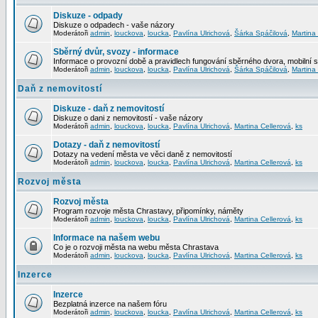
Diskuze - odpady
Diskuze o odpadech - vaše názory
Moderátoři
admin
,
louckova
,
loucka
,
Pavlína Ulrichová
,
Šárka Spáčilová
,
Martina
Sběrný dvůr, svozy - informace
Informace o provozní době a pravidlech fungování sběrného dvora, mobilní 
Moderátoři
admin
,
louckova
,
loucka
,
Pavlína Ulrichová
,
Šárka Spáčilová
,
Martina
Daň z nemovitostí
Diskuze - daň z nemovitostí
Diskuze o dani z nemovitostí - vaše názory
Moderátoři
admin
,
louckova
,
loucka
,
Pavlína Ulrichová
,
Martina Cellerová
,
ks
Dotazy - daň z nemovitostí
Dotazy na vedení města ve věci daně z nemovitostí
Moderátoři
admin
,
louckova
,
loucka
,
Pavlína Ulrichová
,
Martina Cellerová
,
ks
Rozvoj města
Rozvoj města
Program rozvoje města Chrastavy, připomínky, náměty
Moderátoři
admin
,
louckova
,
loucka
,
Pavlína Ulrichová
,
Martina Cellerová
,
ks
Informace na našem webu
Co je o rozvoji města na webu města Chrastava
Moderátoři
admin
,
louckova
,
loucka
,
Pavlína Ulrichová
,
Martina Cellerová
,
ks
Inzerce
Inzerce
Bezplatná inzerce na našem fóru
Moderátoři
admin
,
louckova
,
loucka
,
Pavlína Ulrichová
,
Martina Cellerová
,
ks