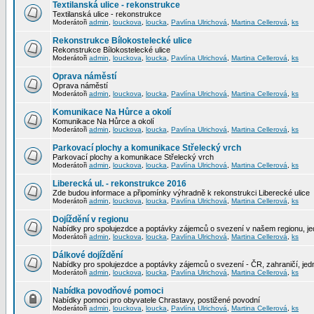
Textilanská ulice - rekonstrukce
Textilanská ulice - rekonstrukce
Moderátoři
admin
,
louckova
,
loucka
,
Pavlína Ulrichová
,
Martina Cellerová
,
ks
Rekonstrukce Bílokostelecké ulice
Rekonstrukce Bílokostelecké ulice
Moderátoři
admin
,
louckova
,
loucka
,
Pavlína Ulrichová
,
Martina Cellerová
,
ks
Oprava náměstí
Oprava náměstí
Moderátoři
admin
,
louckova
,
loucka
,
Pavlína Ulrichová
,
Martina Cellerová
,
ks
Komunikace Na Hůrce a okolí
Komunikace Na Hůrce a okolí
Moderátoři
admin
,
louckova
,
loucka
,
Pavlína Ulrichová
,
Martina Cellerová
,
ks
Parkovací plochy a komunikace Střelecký vrch
Parkovací plochy a komunikace Střelecký vrch
Moderátoři
admin
,
louckova
,
loucka
,
Pavlína Ulrichová
,
Martina Cellerová
,
ks
Liberecká ul. - rekonstrukce 2016
Zde budou informace a připomínky výhradně k rekonstrukci Liberecké ulice
Moderátoři
admin
,
louckova
,
loucka
,
Pavlína Ulrichová
,
Martina Cellerová
,
ks
Dojíždění v regionu
Nabídky pro spolujezdce a poptávky zájemců o svezení v našem regionu, jed
Moderátoři
admin
,
louckova
,
loucka
,
Pavlína Ulrichová
,
Martina Cellerová
,
ks
Dálkové dojíždění
Nabídky pro spolujezdce a poptávky zájemců o svezení - ČR, zahraničí, jedn
Moderátoři
admin
,
louckova
,
loucka
,
Pavlína Ulrichová
,
Martina Cellerová
,
ks
Nabídka povodňové pomoci
Nabídky pomoci pro obyvatele Chrastavy, postižené povodní
Moderátoři
admin
,
louckova
,
loucka
,
Pavlína Ulrichová
,
Martina Cellerová
,
ks