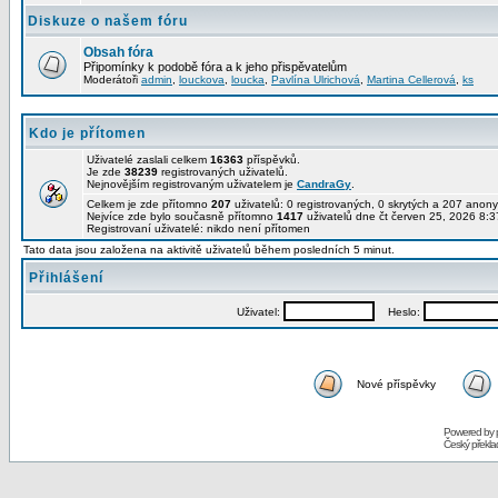
Diskuze o našem fóru
Obsah fóra
Připomínky k podobě fóra a k jeho přispěvatelům
Moderátoři
admin
,
louckova
,
loucka
,
Pavlína Ulrichová
,
Martina Cellerová
,
ks
Kdo je přítomen
Uživatelé zaslali celkem
16363
příspěvků.
Je zde
38239
registrovaných uživatelů.
Nejnovějším registrovaným uživatelem je
CandraGy
.
Celkem je zde přítomno
207
uživatelů: 0 registrovaných, 0 skrytých a 207 ano
Nejvíce zde bylo současně přítomno
1417
uživatelů dne čt červen 25, 2026 8:3
Registrovaní uživatelé: nikdo není přítomen
Tato data jsou založena na aktivitě uživatelů během posledních 5 minut.
Přihlášení
Uživatel:
Heslo:
Nové příspěvky
Powered by
Český překl