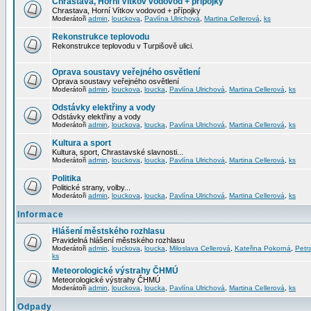
Chrastava, Horní Vítkov vodovod + přípojky
Chrastava, Horní Vítkov vodovod + přípojky
Moderátoři
admin
,
louckova
,
Pavlína Ulrichová
,
Martina Cellerová
,
ks
Rekonstrukce teplovodu
Rekonstrukce teplovodu v Turpišově ulici.
Oprava soustavy veřejného osvětlení
Oprava soustavy veřejného osvětlení
Moderátoři
admin
,
louckova
,
loucka
,
Pavlína Ulrichová
,
Martina Cellerová
,
ks
Odstávky elektřiny a vody
Odstávky elektřiny a vody
Moderátoři
admin
,
louckova
,
loucka
,
Pavlína Ulrichová
,
Martina Cellerová
,
ks
Kultura a sport
Kultura, sport, Chrastavské slavnosti...
Moderátoři
admin
,
louckova
,
loucka
,
Pavlína Ulrichová
,
Martina Cellerová
,
ks
Politika
Politické strany, volby...
Moderátoři
admin
,
louckova
,
loucka
,
Pavlína Ulrichová
,
Martina Cellerová
,
ks
Informace
Hlášení městského rozhlasu
Pravidelná hlášení městského rozhlasu
Moderátoři
admin
,
louckova
,
loucka
,
Miloslava Cellerová
,
Kateřina Pokorná
,
Petr
ks
Meteorologické výstrahy ČHMÚ
Meteorologické výstrahy ČHMÚ
Moderátoři
admin
,
louckova
,
loucka
,
Pavlína Ulrichová
,
Martina Cellerová
,
ks
Odpady