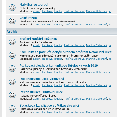
Nabídka restaurací
Nabídka obědů, jídelní lístky
Moderátoři
admin
,
louckova
,
loucka
,
Pavlína Ulrichová
,
Martina Cellerová
,
ks
Volná místa
Volná místa chrastavských zaměstnavatelů
Moderátoři
admin
,
louckova
,
loucka
,
Pavlína Ulrichová
,
Martina Cellerová
,
ks
Archiv
Zrušení zasílání složenek
Zrušení zasílání složenek
Moderátoři
admin
,
louckova
,
loucka
,
Pavlína Ulrichová
,
Martina Cellerová
,
ks
Komunikace pod Střeleckým vrchem směrem Revoluční ulice
Komunikace pod Střeleckým vrchem směrem Revoluční ulice
Moderátoři
admin
,
louckova
,
loucka
,
Pavlína Ulrichová
,
Martina Cellerová
,
ks
Parkovací plochy a komunikace Střelecký vrch 2019
Parkovací plochy a komunikace Střelecký vrch 2019
Moderátoři
admin
,
louckova
,
loucka
,
Pavlína Ulrichová
,
Martina Cellerová
,
ks
Rekonstrukce ulice Vítkovská
Rekonstrukce a výstavba chodníku v ulici Vítkovská
Moderátoři
admin
,
louckova
,
loucka
,
Pavlína Ulrichová
,
Martina Cellerová
,
ks
Rekonstrukce Hřbitovní ulice
Rekonstrukce Hřbitovní ulice
Moderátoři
admin
,
louckova
,
loucka
,
Pavlína Ulrichová
,
Martina Cellerová
,
ks
Splašková kanalizace ve Vítkovské ulici
Splašková kanalizace ve Vítkovské ulici
Moderátoři
admin
,
louckova
,
loucka
,
Pavlína Ulrichová
,
Martina Cellerová
,
ks