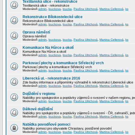
Textilanská ulice - rekonstrukce
Textilanská ulice - rekonstrukce
Moderátoři
admin
,
louckova
,
loucka
,
Pavlína Ulrichová
,
Martina Cellerová
,
ks
Rekonstrukce Bílokostelecké ulice
Rekonstrukce Bílokostelecké ulice
Moderátoři
admin
,
louckova
,
loucka
,
Pavlína Ulrichová
,
Martina Cellerová
,
ks
Oprava náměstí
Oprava náměstí
Moderátoři
admin
,
louckova
,
loucka
,
Pavlína Ulrichová
,
Martina Cellerová
,
ks
Komunikace Na Hůrce a okolí
Komunikace Na Hůrce a okolí
Moderátoři
admin
,
louckova
,
loucka
,
Pavlína Ulrichová
,
Martina Cellerová
,
ks
Parkovací plochy a komunikace Střelecký vrch
Parkovací plochy a komunikace Střelecký vrch
Moderátoři
admin
,
louckova
,
loucka
,
Pavlína Ulrichová
,
Martina Cellerová
,
ks
Liberecká ul. - rekonstrukce 2016
Zde budou informace a připomínky výhradně k rekonstrukci Liberecké ulice
Moderátoři
admin
,
louckova
,
loucka
,
Pavlína Ulrichová
,
Martina Cellerová
,
ks
Dojíždění v regionu
Nabídky pro spolujezdce a poptávky zájemců o svezení v našem regionu, jed
Moderátoři
admin
,
louckova
,
loucka
,
Pavlína Ulrichová
,
Martina Cellerová
,
ks
Dálkové dojíždění
Nabídky pro spolujezdce a poptávky zájemců o svezení - ČR, zahraničí, jedn
Moderátoři
admin
,
louckova
,
loucka
,
Pavlína Ulrichová
,
Martina Cellerová
,
ks
Nabídka povodňové pomoci
Nabídky pomoci pro obyvatele Chrastavy, postižené povodní
Moderátoři
admin
,
louckova
,
loucka
,
Pavlína Ulrichová
,
Martina Cellerová
,
ks