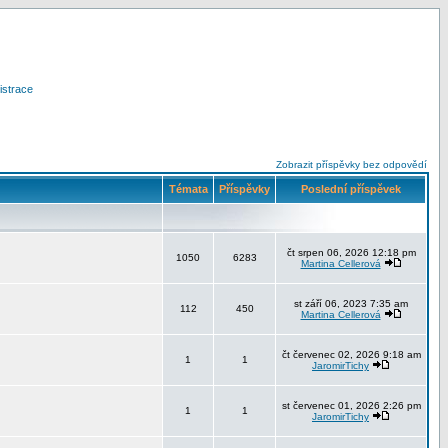
istrace
Zobrazit příspěvky bez odpovědí
Témata
Příspěvky
Poslední příspěvek
čt srpen 06, 2026 12:18 pm
1050
6283
Martina Cellerová
st září 06, 2023 7:35 am
112
450
Martina Cellerová
čt červenec 02, 2026 9:18 am
1
1
JaromirTichy
st červenec 01, 2026 2:26 pm
1
1
JaromirTichy