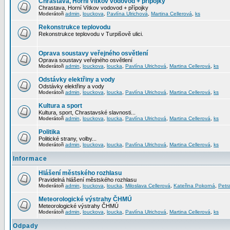
Chrastava, Horní Vítkov vodovod + přípojky
Chrastava, Horní Vítkov vodovod + přípojky
Moderátoři
admin
,
louckova
,
Pavlína Ulrichová
,
Martina Cellerová
,
ks
Rekonstrukce teplovodu
Rekonstrukce teplovodu v Turpišově ulici.
Oprava soustavy veřejného osvětlení
Oprava soustavy veřejného osvětlení
Moderátoři
admin
,
louckova
,
loucka
,
Pavlína Ulrichová
,
Martina Cellerová
,
ks
Odstávky elektřiny a vody
Odstávky elektřiny a vody
Moderátoři
admin
,
louckova
,
loucka
,
Pavlína Ulrichová
,
Martina Cellerová
,
ks
Kultura a sport
Kultura, sport, Chrastavské slavnosti...
Moderátoři
admin
,
louckova
,
loucka
,
Pavlína Ulrichová
,
Martina Cellerová
,
ks
Politika
Politické strany, volby...
Moderátoři
admin
,
louckova
,
loucka
,
Pavlína Ulrichová
,
Martina Cellerová
,
ks
Informace
Hlášení městského rozhlasu
Pravidelná hlášení městského rozhlasu
Moderátoři
admin
,
louckova
,
loucka
,
Miloslava Cellerová
,
Kateřina Pokorná
,
Petr
Meteorologické výstrahy ČHMÚ
Meteorologické výstrahy ČHMÚ
Moderátoři
admin
,
louckova
,
loucka
,
Pavlína Ulrichová
,
Martina Cellerová
,
ks
Odpady