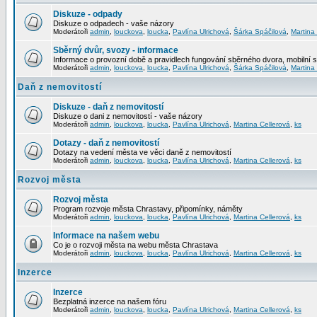
Diskuze - odpady
Diskuze o odpadech - vaše názory
Moderátoři
admin
,
louckova
,
loucka
,
Pavlína Ulrichová
,
Šárka Spáčilová
,
Martina
Sběrný dvůr, svozy - informace
Informace o provozní době a pravidlech fungování sběrného dvora, mobilní 
Moderátoři
admin
,
louckova
,
loucka
,
Pavlína Ulrichová
,
Šárka Spáčilová
,
Martina
Daň z nemovitostí
Diskuze - daň z nemovitostí
Diskuze o dani z nemovitostí - vaše názory
Moderátoři
admin
,
louckova
,
loucka
,
Pavlína Ulrichová
,
Martina Cellerová
,
ks
Dotazy - daň z nemovitostí
Dotazy na vedení města ve věci daně z nemovitostí
Moderátoři
admin
,
louckova
,
loucka
,
Pavlína Ulrichová
,
Martina Cellerová
,
ks
Rozvoj města
Rozvoj města
Program rozvoje města Chrastavy, připomínky, náměty
Moderátoři
admin
,
louckova
,
loucka
,
Pavlína Ulrichová
,
Martina Cellerová
,
ks
Informace na našem webu
Co je o rozvoji města na webu města Chrastava
Moderátoři
admin
,
louckova
,
loucka
,
Pavlína Ulrichová
,
Martina Cellerová
,
ks
Inzerce
Inzerce
Bezplatná inzerce na našem fóru
Moderátoři
admin
,
louckova
,
loucka
,
Pavlína Ulrichová
,
Martina Cellerová
,
ks