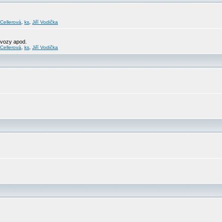
 Cellerová
,
ks
,
Jiří Vodička
svozy apod.
 Cellerová
,
ks
,
Jiří Vodička