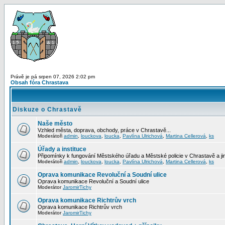
Právě je pá srpen 07, 2026 2:02 pm
Obsah fóra Chrastava
Diskuze o Chrastavě
Naše město
Vzhled města, doprava, obchody, práce v Chrastavě...
Moderátoři
admin
,
louckova
,
loucka
,
Pavlína Ulrichová
,
Martina Cellerová
,
ks
Úřady a instituce
Připomínky k fungování Městského úřadu a Městské policie v Chrastavě a jiný
Moderátoři
admin
,
louckova
,
loucka
,
Pavlína Ulrichová
,
Martina Cellerová
,
ks
Oprava komunikace Revoluční a Soudní ulice
Oprava komunikace Revoluční a Soudní ulice
Moderátor
JaromirTichy
Oprava komunikace Richtrův vrch
Oprava komunikace Richtrův vrch
Moderátor
JaromirTichy