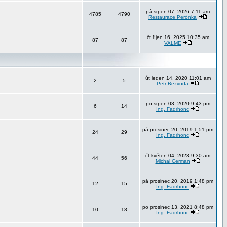
pá srpen 07, 2026 7:11 am
4785
4790
Restaurace Perónka
čt říjen 16, 2025 10:35 am
87
87
VALME
út leden 14, 2020 11:01 am
2
5
Petr Bezvoda
po srpen 03, 2020 9:43 pm
6
14
Ing. Fadrhonc
pá prosinec 20, 2019 1:51 pm
24
29
Ing. Fadrhonc
čt květen 04, 2023 9:30 am
44
56
Michal Cerman
pá prosinec 20, 2019 1:48 pm
12
15
Ing. Fadrhonc
po prosinec 13, 2021 8:48 pm
10
18
Ing. Fadrhonc