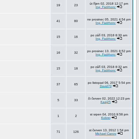
út říjen 02, 2018 12:17 pm
19
23
Ing. Fadrhonc
ne prosinec 05, 2021 4:54 pm
41
80
Ing. Fadrhonc
po září 03, 2018 8:30 am
15
16
Ing. Fadrhonc
po prosinec 13, 2021 8:52 pm
16
32
Ing. Fadrhonc
po září 03, 2018 8:32 am
15
18
Ing. Fadrhonc
po listopad 06, 2017 5:54 pm
37
65
David70
čt červen 02, 2022 12:23 pm
5
33
Kaaj25
st srpen 04, 2010 9:58 pm
1
2
Kobrei
st červen 13, 2012 1:54 pm
71
126
Michael Canov