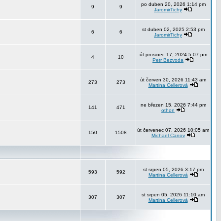
po duben 20, 2026 1:14 pm
9
9
JaromirTichy
st duben 02, 2025 2:53 pm
6
6
JaromirTichy
út prosinec 17, 2024 5:07 pm
4
10
Petr Bezvoda
út červen 30, 2026 11:43 am
273
273
Martina Cellerová
ne březen 15, 2026 7:44 pm
141
471
othon
út červenec 07, 2026 10:05 am
150
1508
Michael Canov
st srpen 05, 2026 3:17 pm
593
592
Martina Cellerová
st srpen 05, 2026 11:10 am
307
307
Martina Cellerová