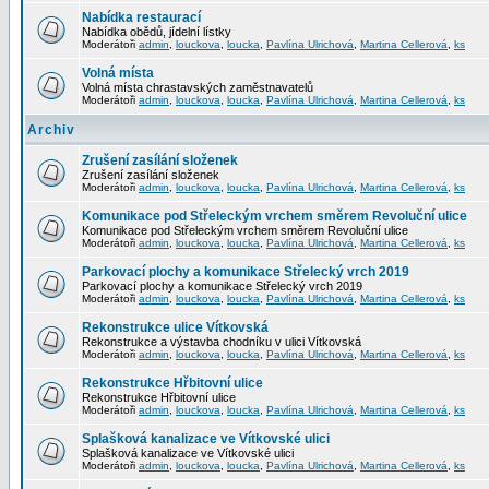
Nabídka restaurací
Nabídka obědů, jídelní lístky
Moderátoři
admin
,
louckova
,
loucka
,
Pavlína Ulrichová
,
Martina Cellerová
,
ks
Volná místa
Volná místa chrastavských zaměstnavatelů
Moderátoři
admin
,
louckova
,
loucka
,
Pavlína Ulrichová
,
Martina Cellerová
,
ks
Archiv
Zrušení zasílání složenek
Zrušení zasílání složenek
Moderátoři
admin
,
louckova
,
loucka
,
Pavlína Ulrichová
,
Martina Cellerová
,
ks
Komunikace pod Střeleckým vrchem směrem Revoluční ulice
Komunikace pod Střeleckým vrchem směrem Revoluční ulice
Moderátoři
admin
,
louckova
,
loucka
,
Pavlína Ulrichová
,
Martina Cellerová
,
ks
Parkovací plochy a komunikace Střelecký vrch 2019
Parkovací plochy a komunikace Střelecký vrch 2019
Moderátoři
admin
,
louckova
,
loucka
,
Pavlína Ulrichová
,
Martina Cellerová
,
ks
Rekonstrukce ulice Vítkovská
Rekonstrukce a výstavba chodníku v ulici Vítkovská
Moderátoři
admin
,
louckova
,
loucka
,
Pavlína Ulrichová
,
Martina Cellerová
,
ks
Rekonstrukce Hřbitovní ulice
Rekonstrukce Hřbitovní ulice
Moderátoři
admin
,
louckova
,
loucka
,
Pavlína Ulrichová
,
Martina Cellerová
,
ks
Splašková kanalizace ve Vítkovské ulici
Splašková kanalizace ve Vítkovské ulici
Moderátoři
admin
,
louckova
,
loucka
,
Pavlína Ulrichová
,
Martina Cellerová
,
ks