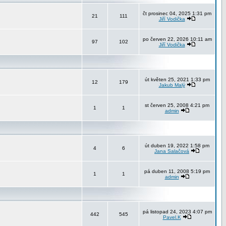
čt prosinec 04, 2025 1:31 pm
21
111
Jiří Vodička
po červen 22, 2026 10:11 am
97
102
Jiří Vodička
út květen 25, 2021 1:33 pm
12
179
Jakub Malý
st červen 25, 2008 4:21 pm
1
1
admin
út duben 19, 2022 1:58 pm
4
6
Jana Salačová
pá duben 11, 2008 5:19 pm
1
1
admin
pá listopad 24, 2023 4:07 pm
442
545
Pavel.K