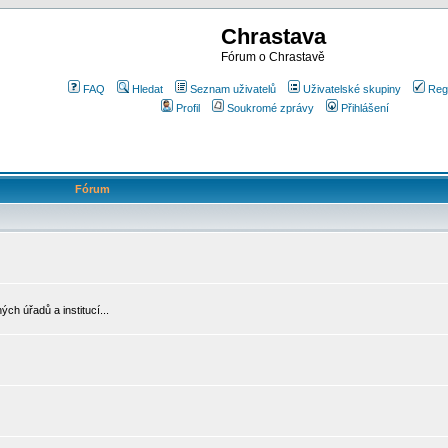
Chrastava
Fórum o Chrastavě
FAQ
Hledat
Seznam uživatelů
Uživatelské skupiny
Reg
Profil
Soukromé zprávy
Přihlášení
Fórum
ch úřadů a institucí...