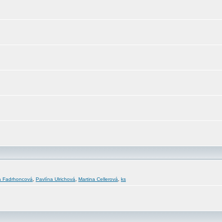
a Fadrhoncová
,
Pavlína Ulrichová
,
Martina Cellerová
,
ks