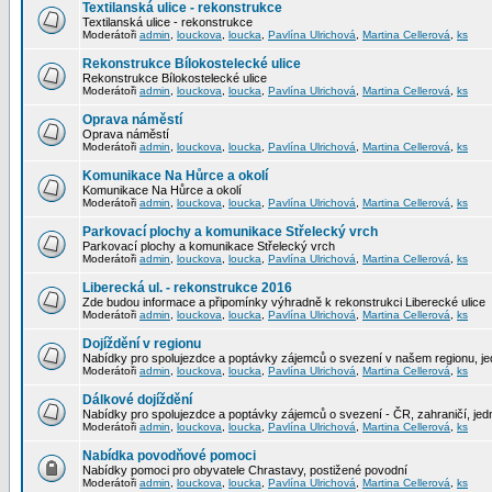
Textilanská ulice - rekonstrukce
Textilanská ulice - rekonstrukce
Moderátoři
admin
,
louckova
,
loucka
,
Pavlína Ulrichová
,
Martina Cellerová
,
ks
Rekonstrukce Bílokostelecké ulice
Rekonstrukce Bílokostelecké ulice
Moderátoři
admin
,
louckova
,
loucka
,
Pavlína Ulrichová
,
Martina Cellerová
,
ks
Oprava náměstí
Oprava náměstí
Moderátoři
admin
,
louckova
,
loucka
,
Pavlína Ulrichová
,
Martina Cellerová
,
ks
Komunikace Na Hůrce a okolí
Komunikace Na Hůrce a okolí
Moderátoři
admin
,
louckova
,
loucka
,
Pavlína Ulrichová
,
Martina Cellerová
,
ks
Parkovací plochy a komunikace Střelecký vrch
Parkovací plochy a komunikace Střelecký vrch
Moderátoři
admin
,
louckova
,
loucka
,
Pavlína Ulrichová
,
Martina Cellerová
,
ks
Liberecká ul. - rekonstrukce 2016
Zde budou informace a připomínky výhradně k rekonstrukci Liberecké ulice
Moderátoři
admin
,
louckova
,
loucka
,
Pavlína Ulrichová
,
Martina Cellerová
,
ks
Dojíždění v regionu
Nabídky pro spolujezdce a poptávky zájemců o svezení v našem regionu, jed
Moderátoři
admin
,
louckova
,
loucka
,
Pavlína Ulrichová
,
Martina Cellerová
,
ks
Dálkové dojíždění
Nabídky pro spolujezdce a poptávky zájemců o svezení - ČR, zahraničí, jedn
Moderátoři
admin
,
louckova
,
loucka
,
Pavlína Ulrichová
,
Martina Cellerová
,
ks
Nabídka povodňové pomoci
Nabídky pomoci pro obyvatele Chrastavy, postižené povodní
Moderátoři
admin
,
louckova
,
loucka
,
Pavlína Ulrichová
,
Martina Cellerová
,
ks