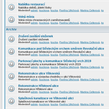
Nabídka restaurací
Nabídka obědů, jídelní lístky
Moderátoři
admin
,
louckova
,
loucka
,
Pavlína Ulrichová
,
Martina Cellerová
,
ks
Volná místa
Volná místa chrastavských zaměstnavatelů
Moderátoři
admin
,
louckova
,
loucka
,
Pavlína Ulrichová
,
Martina Cellerová
,
ks
Archiv
Zrušení zasílání složenek
Zrušení zasílání složenek
Moderátoři
admin
,
louckova
,
loucka
,
Pavlína Ulrichová
,
Martina Cellerová
,
ks
Komunikace pod Střeleckým vrchem směrem Revoluční ulice
Komunikace pod Střeleckým vrchem směrem Revoluční ulice
Moderátoři
admin
,
louckova
,
loucka
,
Pavlína Ulrichová
,
Martina Cellerová
,
ks
Parkovací plochy a komunikace Střelecký vrch 2019
Parkovací plochy a komunikace Střelecký vrch 2019
Moderátoři
admin
,
louckova
,
loucka
,
Pavlína Ulrichová
,
Martina Cellerová
,
ks
Rekonstrukce ulice Vítkovská
Rekonstrukce a výstavba chodníku v ulici Vítkovská
Moderátoři
admin
,
louckova
,
loucka
,
Pavlína Ulrichová
,
Martina Cellerová
,
ks
Rekonstrukce Hřbitovní ulice
Rekonstrukce Hřbitovní ulice
Moderátoři
admin
,
louckova
,
loucka
,
Pavlína Ulrichová
,
Martina Cellerová
,
ks
Splašková kanalizace ve Vítkovské ulici
Splašková kanalizace ve Vítkovské ulici
Moderátoři
admin
,
louckova
,
loucka
,
Pavlína Ulrichová
,
Martina Cellerová
,
ks