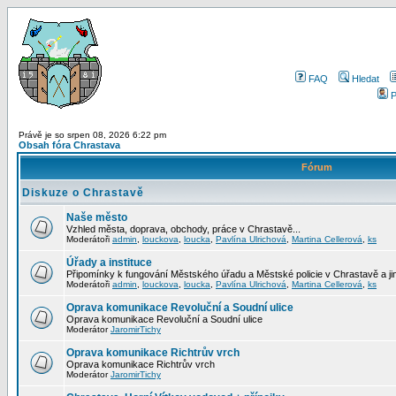
FAQ
Hledat
P
Právě je so srpen 08, 2026 6:22 pm
Obsah fóra Chrastava
Fórum
Diskuze o Chrastavě
Naše město
Vzhled města, doprava, obchody, práce v Chrastavě...
Moderátoři
admin
,
louckova
,
loucka
,
Pavlína Ulrichová
,
Martina Cellerová
,
ks
Úřady a instituce
Připomínky k fungování Městského úřadu a Městské policie v Chrastavě a jiný
Moderátoři
admin
,
louckova
,
loucka
,
Pavlína Ulrichová
,
Martina Cellerová
,
ks
Oprava komunikace Revoluční a Soudní ulice
Oprava komunikace Revoluční a Soudní ulice
Moderátor
JaromirTichy
Oprava komunikace Richtrův vrch
Oprava komunikace Richtrův vrch
Moderátor
JaromirTichy