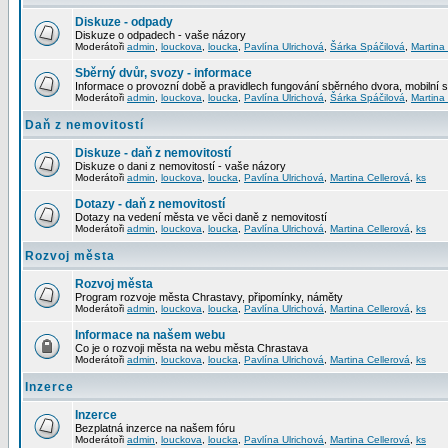
Diskuze - odpady
Diskuze o odpadech - vaše názory
Moderátoři
admin
,
louckova
,
loucka
,
Pavlína Ulrichová
,
Šárka Spáčilová
,
Martina
Sběrný dvůr, svozy - informace
Informace o provozní době a pravidlech fungování sběrného dvora, mobilní 
Moderátoři
admin
,
louckova
,
loucka
,
Pavlína Ulrichová
,
Šárka Spáčilová
,
Martina
Daň z nemovitostí
Diskuze - daň z nemovitostí
Diskuze o dani z nemovitostí - vaše názory
Moderátoři
admin
,
louckova
,
loucka
,
Pavlína Ulrichová
,
Martina Cellerová
,
ks
Dotazy - daň z nemovitostí
Dotazy na vedení města ve věci daně z nemovitostí
Moderátoři
admin
,
louckova
,
loucka
,
Pavlína Ulrichová
,
Martina Cellerová
,
ks
Rozvoj města
Rozvoj města
Program rozvoje města Chrastavy, připomínky, náměty
Moderátoři
admin
,
louckova
,
loucka
,
Pavlína Ulrichová
,
Martina Cellerová
,
ks
Informace na našem webu
Co je o rozvoji města na webu města Chrastava
Moderátoři
admin
,
louckova
,
loucka
,
Pavlína Ulrichová
,
Martina Cellerová
,
ks
Inzerce
Inzerce
Bezplatná inzerce na našem fóru
Moderátoři
admin
,
louckova
,
loucka
,
Pavlína Ulrichová
,
Martina Cellerová
,
ks