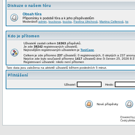
Diskuze o našem fóru
Obsah fóra
Připomínky k podobě fóra a k jeho přispěvatelům
Moderátoři
admin
,
louckova
,
loucka
,
Pavlína Ulrichová
,
Martina Cellerová
,
ks
Kdo je přítomen
Uživatelé zaslali celkem
16363
příspěvků.
Je zde
38242
registrovaných uživatelů.
Nejnovějším registrovaným uživatelem je
ToniCape
.
Celkem je zde přítomno
237
uživatelů: 0 registrovaných, 0 skrytých a 237 ano
Nejvíce zde bylo současně přítomno
1417
uživatelů dne čt červen 25, 2026 8:3
Registrovaní uživatelé: nikdo není přítomen
Tato data jsou založena na aktivitě uživatelů během posledních 5 minut.
Přihlášení
Uživatel:
Heslo:
Nové příspěvky
Powered by
Český překl