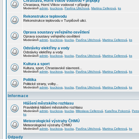
Chrastava, Horní Vítkov vodovod + přípojky
Chrastava, Horní Vítkov vodovod + přípojky
Moderátoři
admin
,
louckova
,
Pavlína Ulrichová
,
Martina Cellerová
,
ks
Rekonstrukce teplovodu
Rekonstrukce teplovodu v Turpišově ulici.
Oprava soustavy veřejného osvětlení
Oprava soustavy veřejného osvětlení
Moderátoři
admin
,
louckova
,
loucka
,
Pavlína Ulrichová
,
Martina Cellerová
,
ks
Odstávky elektřiny a vody
Odstávky elektřiny a vody
Moderátoři
admin
,
louckova
,
loucka
,
Pavlína Ulrichová
,
Martina Cellerová
,
ks
Kultura a sport
Kultura, sport, Chrastavské slavnosti...
Moderátoři
admin
,
louckova
,
loucka
,
Pavlína Ulrichová
,
Martina Cellerová
,
ks
Politika
Politické strany, volby...
Moderátoři
admin
,
louckova
,
loucka
,
Pavlína Ulrichová
,
Martina Cellerová
,
ks
Informace
Hlášení městského rozhlasu
Pravidelná hlášení městského rozhlasu
Moderátoři
admin
,
louckova
,
loucka
,
Miloslava Cellerová
,
Kateřina Pokorná
,
Petr
ks
Meteorologické výstrahy ČHMÚ
Meteorologické výstrahy ČHMÚ
Moderátoři
admin
,
louckova
,
loucka
,
Pavlína Ulrichová
,
Martina Cellerová
,
ks
Odpady