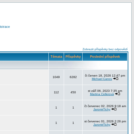
istrace
Zobrazit příspěvky bez odpovědí
Témata
Příspěvky
Poslední příspěvek
čt červen 18, 2026 12:47 pm
1049
6282
Michael Canov
st září 06, 2023 7:35 am
112
450
Martina Cellerová
čt červenec 02, 2026 9:18 am
1
1
JaromirTichy
st červenec 01, 2026 2:26 pm
1
1
JaromirTichy