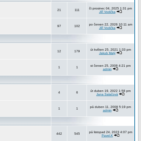
čt prosinec 04, 2025 1:31 pm
21
111
Jiří Vodička
po červen 22, 2026 10:11 am
97
102
Jiří Vodička
út květen 25, 2021 1:33 pm
12
179
Jakub Malý
st červen 25, 2008 4:21 pm
1
1
admin
út duben 19, 2022 1:58 pm
4
6
Jana Salačová
pá duben 11, 2008 5:19 pm
1
1
admin
pá listopad 24, 2023 4:07 pm
442
545
Pavel.K