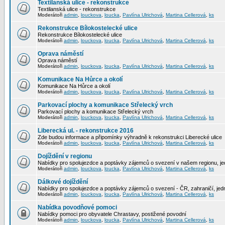
Textilanská ulice - rekonstrukce
Textilanská ulice - rekonstrukce
Moderátoři
admin
,
louckova
,
loucka
,
Pavlína Ulrichová
,
Martina Cellerová
,
ks
Rekonstrukce Bílokostelecké ulice
Rekonstrukce Bílokostelecké ulice
Moderátoři
admin
,
louckova
,
loucka
,
Pavlína Ulrichová
,
Martina Cellerová
,
ks
Oprava náměstí
Oprava náměstí
Moderátoři
admin
,
louckova
,
loucka
,
Pavlína Ulrichová
,
Martina Cellerová
,
ks
Komunikace Na Hůrce a okolí
Komunikace Na Hůrce a okolí
Moderátoři
admin
,
louckova
,
loucka
,
Pavlína Ulrichová
,
Martina Cellerová
,
ks
Parkovací plochy a komunikace Střelecký vrch
Parkovací plochy a komunikace Střelecký vrch
Moderátoři
admin
,
louckova
,
loucka
,
Pavlína Ulrichová
,
Martina Cellerová
,
ks
Liberecká ul. - rekonstrukce 2016
Zde budou informace a připomínky výhradně k rekonstrukci Liberecké ulice
Moderátoři
admin
,
louckova
,
loucka
,
Pavlína Ulrichová
,
Martina Cellerová
,
ks
Dojíždění v regionu
Nabídky pro spolujezdce a poptávky zájemců o svezení v našem regionu, jed
Moderátoři
admin
,
louckova
,
loucka
,
Pavlína Ulrichová
,
Martina Cellerová
,
ks
Dálkové dojíždění
Nabídky pro spolujezdce a poptávky zájemců o svezení - ČR, zahraničí, jedn
Moderátoři
admin
,
louckova
,
loucka
,
Pavlína Ulrichová
,
Martina Cellerová
,
ks
Nabídka povodňové pomoci
Nabídky pomoci pro obyvatele Chrastavy, postižené povodní
Moderátoři
admin
,
louckova
,
loucka
,
Pavlína Ulrichová
,
Martina Cellerová
,
ks