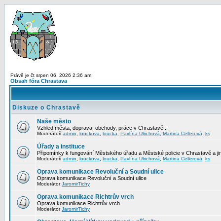
Právě je čt srpen 06, 2026 2:36 am
Obsah fóra Chrastava
Diskuze o Chrastavě
Naše město
Vzhled města, doprava, obchody, práce v Chrastavě...
Moderátoři
admin
,
louckova
,
loucka
,
Pavlína Ulrichová
,
Martina Cellerová
,
ks
Úřady a instituce
Připomínky k fungování Městského úřadu a Městské policie v Chrastavě a jiný
Moderátoři
admin
,
louckova
,
loucka
,
Pavlína Ulrichová
,
Martina Cellerová
,
ks
Oprava komunikace Revoluční a Soudní ulice
Oprava komunikace Revoluční a Soudní ulice
Moderátor
JaromirTichy
Oprava komunikace Richtrův vrch
Oprava komunikace Richtrův vrch
Moderátor
JaromirTichy