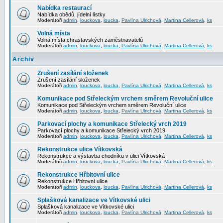
Nabídka restaurací
Nabídka obědů, jídelní lístky
Moderátoři
admin
,
louckova
,
loucka
,
Pavlína Ulrichová
,
Martina Cellerová
,
ks
Volná místa
Volná místa chrastavských zaměstnavatelů
Moderátoři
admin
,
louckova
,
loucka
,
Pavlína Ulrichová
,
Martina Cellerová
,
ks
Archiv
Zrušení zasílání složenek
Zrušení zasílání složenek
Moderátoři
admin
,
louckova
,
loucka
,
Pavlína Ulrichová
,
Martina Cellerová
,
ks
Komunikace pod Střeleckým vrchem směrem Revoluční ulice
Komunikace pod Střeleckým vrchem směrem Revoluční ulice
Moderátoři
admin
,
louckova
,
loucka
,
Pavlína Ulrichová
,
Martina Cellerová
,
ks
Parkovací plochy a komunikace Střelecký vrch 2019
Parkovací plochy a komunikace Střelecký vrch 2019
Moderátoři
admin
,
louckova
,
loucka
,
Pavlína Ulrichová
,
Martina Cellerová
,
ks
Rekonstrukce ulice Vítkovská
Rekonstrukce a výstavba chodníku v ulici Vítkovská
Moderátoři
admin
,
louckova
,
loucka
,
Pavlína Ulrichová
,
Martina Cellerová
,
ks
Rekonstrukce Hřbitovní ulice
Rekonstrukce Hřbitovní ulice
Moderátoři
admin
,
louckova
,
loucka
,
Pavlína Ulrichová
,
Martina Cellerová
,
ks
Splašková kanalizace ve Vítkovské ulici
Splašková kanalizace ve Vítkovské ulici
Moderátoři
admin
,
louckova
,
loucka
,
Pavlína Ulrichová
,
Martina Cellerová
,
ks