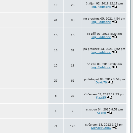
út říjen 02, 2018 12:17 pm
19
23
Ing. Fadrhonc
ne prosinec 05, 2021 4:54 pm
41
80
Ing. Fadrhonc
po září 03, 2018 8:30 am
15
16
Ing. Fadrhonc
po prosinec 13, 2021 8:52 pm
16
32
Ing. Fadrhonc
po září 03, 2018 8:32 am
15
18
Ing. Fadrhonc
po listopad 06, 2017 5:54 pm
37
65
David70
čt červen 02, 2022 12:23 pm
5
33
Kaaj25
st srpen 04, 2010 9:58 pm
1
2
Kobrei
st červen 13, 2012 1:54 pm
71
126
Michael Canov