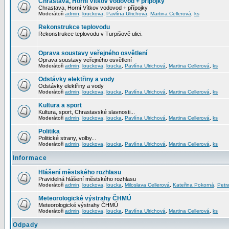
Chrastava, Horní Vítkov vodovod + přípojky
Chrastava, Horní Vítkov vodovod + přípojky
Moderátoři
admin
,
louckova
,
Pavlína Ulrichová
,
Martina Cellerová
,
ks
Rekonstrukce teplovodu
Rekonstrukce teplovodu v Turpišově ulici.
Oprava soustavy veřejného osvětlení
Oprava soustavy veřejného osvětlení
Moderátoři
admin
,
louckova
,
loucka
,
Pavlína Ulrichová
,
Martina Cellerová
,
ks
Odstávky elektřiny a vody
Odstávky elektřiny a vody
Moderátoři
admin
,
louckova
,
loucka
,
Pavlína Ulrichová
,
Martina Cellerová
,
ks
Kultura a sport
Kultura, sport, Chrastavské slavnosti...
Moderátoři
admin
,
louckova
,
loucka
,
Pavlína Ulrichová
,
Martina Cellerová
,
ks
Politika
Politické strany, volby...
Moderátoři
admin
,
louckova
,
loucka
,
Pavlína Ulrichová
,
Martina Cellerová
,
ks
Informace
Hlášení městského rozhlasu
Pravidelná hlášení městského rozhlasu
Moderátoři
admin
,
louckova
,
loucka
,
Miloslava Cellerová
,
Kateřina Pokorná
,
Petr
Meteorologické výstrahy ČHMÚ
Meteorologické výstrahy ČHMÚ
Moderátoři
admin
,
louckova
,
loucka
,
Pavlína Ulrichová
,
Martina Cellerová
,
ks
Odpady