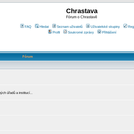
Chrastava
Fórum o Chrastavě
FAQ
Hledat
Seznam uživatelů
Uživatelské skupiny
Reg
Profil
Soukromé zprávy
Přihlášení
Fórum
ch úřadů a institucí...