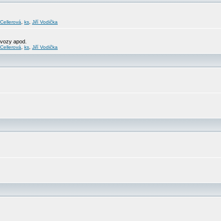
 Cellerová
,
ks
,
Jiří Vodička
svozy apod.
 Cellerová
,
ks
,
Jiří Vodička