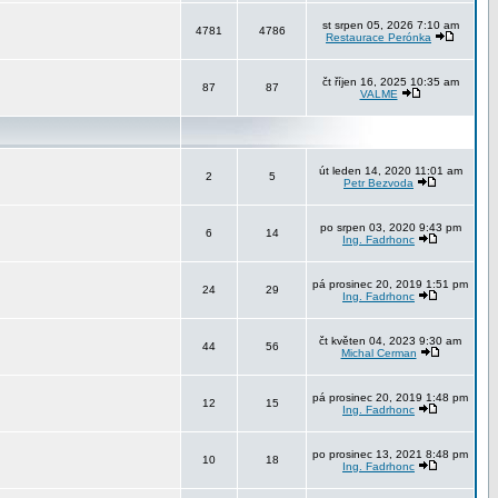
st srpen 05, 2026 7:10 am
4781
4786
Restaurace Perónka
čt říjen 16, 2025 10:35 am
87
87
VALME
út leden 14, 2020 11:01 am
2
5
Petr Bezvoda
po srpen 03, 2020 9:43 pm
6
14
Ing. Fadrhonc
pá prosinec 20, 2019 1:51 pm
24
29
Ing. Fadrhonc
čt květen 04, 2023 9:30 am
44
56
Michal Cerman
pá prosinec 20, 2019 1:48 pm
12
15
Ing. Fadrhonc
po prosinec 13, 2021 8:48 pm
10
18
Ing. Fadrhonc