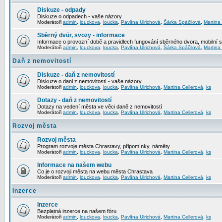
Diskuze - odpady
Diskuze o odpadech - vaše názory
Moderátoři
admin
,
louckova
,
loucka
,
Pavlína Ulrichová
,
Šárka Spáčilová
,
Martina
Sběrný dvůr, svozy - informace
Informace o provozní době a pravidlech fungování sběrného dvora, mobilní 
Moderátoři
admin
,
louckova
,
loucka
,
Pavlína Ulrichová
,
Šárka Spáčilová
,
Martina
Daň z nemovitostí
Diskuze - daň z nemovitostí
Diskuze o dani z nemovitostí - vaše názory
Moderátoři
admin
,
louckova
,
loucka
,
Pavlína Ulrichová
,
Martina Cellerová
,
ks
Dotazy - daň z nemovitostí
Dotazy na vedení města ve věci daně z nemovitostí
Moderátoři
admin
,
louckova
,
loucka
,
Pavlína Ulrichová
,
Martina Cellerová
,
ks
Rozvoj města
Rozvoj města
Program rozvoje města Chrastavy, připomínky, náměty
Moderátoři
admin
,
louckova
,
loucka
,
Pavlína Ulrichová
,
Martina Cellerová
,
ks
Informace na našem webu
Co je o rozvoji města na webu města Chrastava
Moderátoři
admin
,
louckova
,
loucka
,
Pavlína Ulrichová
,
Martina Cellerová
,
ks
Inzerce
Inzerce
Bezplatná inzerce na našem fóru
Moderátoři
admin
,
louckova
,
loucka
,
Pavlína Ulrichová
,
Martina Cellerová
,
ks