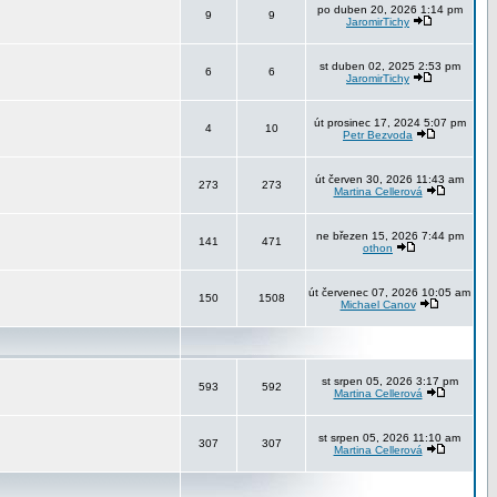
po duben 20, 2026 1:14 pm
9
9
JaromirTichy
st duben 02, 2025 2:53 pm
6
6
JaromirTichy
út prosinec 17, 2024 5:07 pm
4
10
Petr Bezvoda
út červen 30, 2026 11:43 am
273
273
Martina Cellerová
ne březen 15, 2026 7:44 pm
141
471
othon
út červenec 07, 2026 10:05 am
150
1508
Michael Canov
st srpen 05, 2026 3:17 pm
593
592
Martina Cellerová
st srpen 05, 2026 11:10 am
307
307
Martina Cellerová