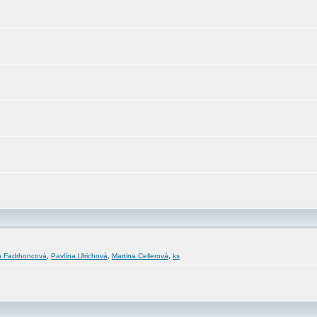
a Fadrhoncová
,
Pavlína Ulrichová
,
Martina Cellerová
,
ks