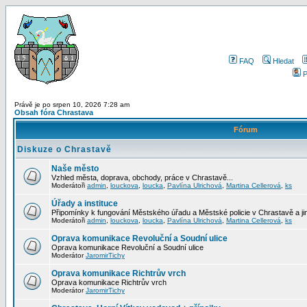
FAQ
Hledat
P
Právě je po srpen 10, 2026 7:28 am
Obsah fóra Chrastava
Fórum
Diskuze o Chrastavě
Naše město
Vzhled města, doprava, obchody, práce v Chrastavě...
Moderátoři
admin
,
louckova
,
loucka
,
Pavlína Ulrichová
,
Martina Cellerová
,
ks
Úřady a instituce
Připomínky k fungování Městského úřadu a Městské policie v Chrastavě a jiný
Moderátoři
admin
,
louckova
,
loucka
,
Pavlína Ulrichová
,
Martina Cellerová
,
ks
Oprava komunikace Revoluční a Soudní ulice
Oprava komunikace Revoluční a Soudní ulice
Moderátor
JaromirTichy
Oprava komunikace Richtrův vrch
Oprava komunikace Richtrův vrch
Moderátor
JaromirTichy