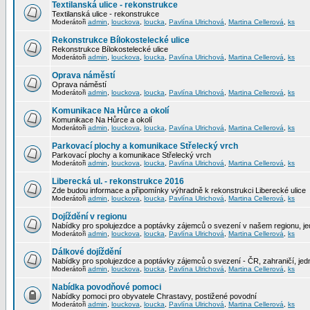
Textilanská ulice - rekonstrukce
Textilanská ulice - rekonstrukce
Moderátoři
admin
,
louckova
,
loucka
,
Pavlína Ulrichová
,
Martina Cellerová
,
ks
Rekonstrukce Bílokostelecké ulice
Rekonstrukce Bílokostelecké ulice
Moderátoři
admin
,
louckova
,
loucka
,
Pavlína Ulrichová
,
Martina Cellerová
,
ks
Oprava náměstí
Oprava náměstí
Moderátoři
admin
,
louckova
,
loucka
,
Pavlína Ulrichová
,
Martina Cellerová
,
ks
Komunikace Na Hůrce a okolí
Komunikace Na Hůrce a okolí
Moderátoři
admin
,
louckova
,
loucka
,
Pavlína Ulrichová
,
Martina Cellerová
,
ks
Parkovací plochy a komunikace Střelecký vrch
Parkovací plochy a komunikace Střelecký vrch
Moderátoři
admin
,
louckova
,
loucka
,
Pavlína Ulrichová
,
Martina Cellerová
,
ks
Liberecká ul. - rekonstrukce 2016
Zde budou informace a připomínky výhradně k rekonstrukci Liberecké ulice
Moderátoři
admin
,
louckova
,
loucka
,
Pavlína Ulrichová
,
Martina Cellerová
,
ks
Dojíždění v regionu
Nabídky pro spolujezdce a poptávky zájemců o svezení v našem regionu, jed
Moderátoři
admin
,
louckova
,
loucka
,
Pavlína Ulrichová
,
Martina Cellerová
,
ks
Dálkové dojíždění
Nabídky pro spolujezdce a poptávky zájemců o svezení - ČR, zahraničí, jedn
Moderátoři
admin
,
louckova
,
loucka
,
Pavlína Ulrichová
,
Martina Cellerová
,
ks
Nabídka povodňové pomoci
Nabídky pomoci pro obyvatele Chrastavy, postižené povodní
Moderátoři
admin
,
louckova
,
loucka
,
Pavlína Ulrichová
,
Martina Cellerová
,
ks