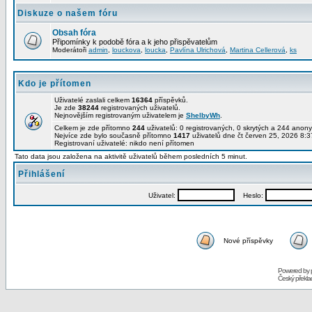
Diskuze o našem fóru
Obsah fóra
Připomínky k podobě fóra a k jeho přispěvatelům
Moderátoři
admin
,
louckova
,
loucka
,
Pavlína Ulrichová
,
Martina Cellerová
,
ks
Kdo je přítomen
Uživatelé zaslali celkem
16364
příspěvků.
Je zde
38244
registrovaných uživatelů.
Nejnovějším registrovaným uživatelem je
ShelbyWh
.
Celkem je zde přítomno
244
uživatelů: 0 registrovaných, 0 skrytých a 244 ano
Nejvíce zde bylo současně přítomno
1417
uživatelů dne čt červen 25, 2026 8:3
Registrovaní uživatelé: nikdo není přítomen
Tato data jsou založena na aktivitě uživatelů během posledních 5 minut.
Přihlášení
Uživatel:
Heslo:
Nové příspěvky
Powered by
Český překl