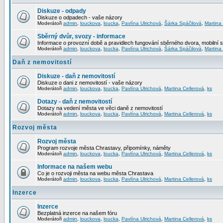
Diskuze - odpady
Diskuze o odpadech - vaše názory
Moderátoři
admin
,
louckova
,
loucka
,
Pavlína Ulrichová
,
Šárka Spáčilová
,
Martina
Sběrný dvůr, svozy - informace
Informace o provozní době a pravidlech fungování sběrného dvora, mobilní 
Moderátoři
admin
,
louckova
,
loucka
,
Pavlína Ulrichová
,
Šárka Spáčilová
,
Martina
Daň z nemovitostí
Diskuze - daň z nemovitostí
Diskuze o dani z nemovitostí - vaše názory
Moderátoři
admin
,
louckova
,
loucka
,
Pavlína Ulrichová
,
Martina Cellerová
,
ks
Dotazy - daň z nemovitostí
Dotazy na vedení města ve věci daně z nemovitostí
Moderátoři
admin
,
louckova
,
loucka
,
Pavlína Ulrichová
,
Martina Cellerová
,
ks
Rozvoj města
Rozvoj města
Program rozvoje města Chrastavy, připomínky, náměty
Moderátoři
admin
,
louckova
,
loucka
,
Pavlína Ulrichová
,
Martina Cellerová
,
ks
Informace na našem webu
Co je o rozvoji města na webu města Chrastava
Moderátoři
admin
,
louckova
,
loucka
,
Pavlína Ulrichová
,
Martina Cellerová
,
ks
Inzerce
Inzerce
Bezplatná inzerce na našem fóru
Moderátoři
admin
,
louckova
,
loucka
,
Pavlína Ulrichová
,
Martina Cellerová
,
ks