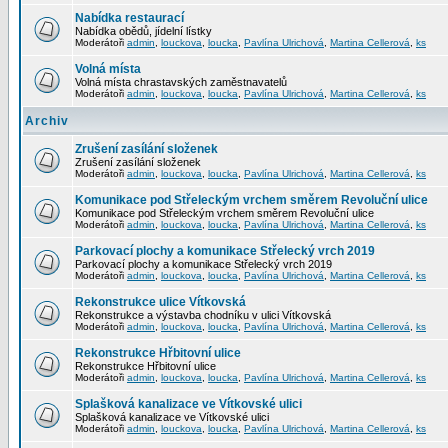
Nabídka restaurací
Nabídka obědů, jídelní lístky
Moderátoři
admin
,
louckova
,
loucka
,
Pavlína Ulrichová
,
Martina Cellerová
,
ks
Volná místa
Volná místa chrastavských zaměstnavatelů
Moderátoři
admin
,
louckova
,
loucka
,
Pavlína Ulrichová
,
Martina Cellerová
,
ks
Archiv
Zrušení zasílání složenek
Zrušení zasílání složenek
Moderátoři
admin
,
louckova
,
loucka
,
Pavlína Ulrichová
,
Martina Cellerová
,
ks
Komunikace pod Střeleckým vrchem směrem Revoluční ulice
Komunikace pod Střeleckým vrchem směrem Revoluční ulice
Moderátoři
admin
,
louckova
,
loucka
,
Pavlína Ulrichová
,
Martina Cellerová
,
ks
Parkovací plochy a komunikace Střelecký vrch 2019
Parkovací plochy a komunikace Střelecký vrch 2019
Moderátoři
admin
,
louckova
,
loucka
,
Pavlína Ulrichová
,
Martina Cellerová
,
ks
Rekonstrukce ulice Vítkovská
Rekonstrukce a výstavba chodníku v ulici Vítkovská
Moderátoři
admin
,
louckova
,
loucka
,
Pavlína Ulrichová
,
Martina Cellerová
,
ks
Rekonstrukce Hřbitovní ulice
Rekonstrukce Hřbitovní ulice
Moderátoři
admin
,
louckova
,
loucka
,
Pavlína Ulrichová
,
Martina Cellerová
,
ks
Splašková kanalizace ve Vítkovské ulici
Splašková kanalizace ve Vítkovské ulici
Moderátoři
admin
,
louckova
,
loucka
,
Pavlína Ulrichová
,
Martina Cellerová
,
ks