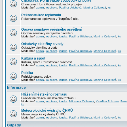
Chrastava, Horní Vítkov vodovod + přípojky
Chrastava, Horní Vítkov vodovod + přípojky
Moderátoři
admin
,
louckova
,
Pavlína Ulrichová
,
Martina Cellerová
,
ks
Rekonstrukce teplovodu
Rekonstrukce teplovodu v Turpišově ulici.
Oprava soustavy veřejného osvětlení
Oprava soustavy veřejného osvětlení
Moderátoři
admin
,
louckova
,
loucka
,
Pavlína Ulrichová
,
Martina Cellerová
,
ks
Odstávky elektřiny a vody
Odstávky elektřiny a vody
Moderátoři
admin
,
louckova
,
loucka
,
Pavlína Ulrichová
,
Martina Cellerová
,
ks
Kultura a sport
Kultura, sport, Chrastavské slavnosti...
Moderátoři
admin
,
louckova
,
loucka
,
Pavlína Ulrichová
,
Martina Cellerová
,
ks
Politika
Politické strany, volby...
Moderátoři
admin
,
louckova
,
loucka
,
Pavlína Ulrichová
,
Martina Cellerová
,
ks
Informace
Hlášení městského rozhlasu
Pravidelná hlášení městského rozhlasu
Moderátoři
admin
,
louckova
,
loucka
,
Miloslava Cellerová
,
Kateřina Pokorná
,
Petr
ks
Meteorologické výstrahy ČHMÚ
Meteorologické výstrahy ČHMÚ
Moderátoři
admin
,
louckova
,
loucka
,
Pavlína Ulrichová
,
Martina Cellerová
,
ks
Odpady