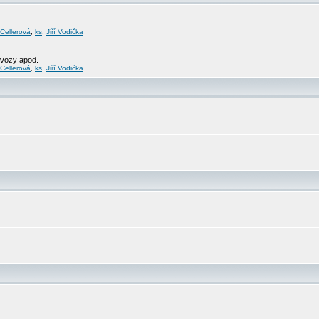
 Cellerová
,
ks
,
Jiří Vodička
svozy apod.
 Cellerová
,
ks
,
Jiří Vodička