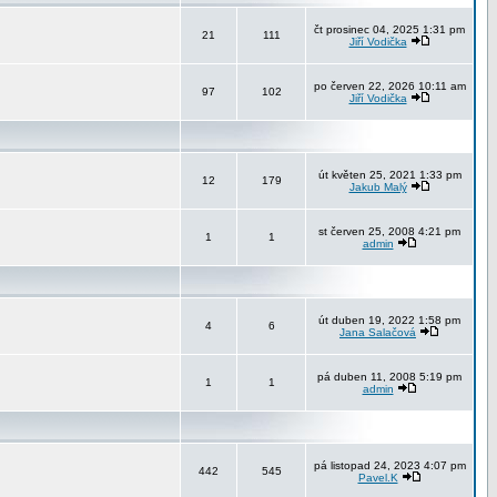
čt prosinec 04, 2025 1:31 pm
21
111
Jiří Vodička
po červen 22, 2026 10:11 am
97
102
Jiří Vodička
út květen 25, 2021 1:33 pm
12
179
Jakub Malý
st červen 25, 2008 4:21 pm
1
1
admin
út duben 19, 2022 1:58 pm
4
6
Jana Salačová
pá duben 11, 2008 5:19 pm
1
1
admin
pá listopad 24, 2023 4:07 pm
442
545
Pavel.K