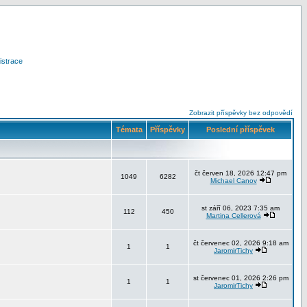
istrace
Zobrazit příspěvky bez odpovědí
Témata
Příspěvky
Poslední příspěvek
čt červen 18, 2026 12:47 pm
1049
6282
Michael Canov
st září 06, 2023 7:35 am
112
450
Martina Cellerová
čt červenec 02, 2026 9:18 am
1
1
JaromirTichy
st červenec 01, 2026 2:26 pm
1
1
JaromirTichy