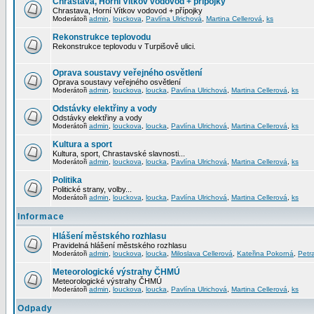
Chrastava, Horní Vítkov vodovod + přípojky
Chrastava, Horní Vítkov vodovod + přípojky
Moderátoři
admin
,
louckova
,
Pavlína Ulrichová
,
Martina Cellerová
,
ks
Rekonstrukce teplovodu
Rekonstrukce teplovodu v Turpišově ulici.
Oprava soustavy veřejného osvětlení
Oprava soustavy veřejného osvětlení
Moderátoři
admin
,
louckova
,
loucka
,
Pavlína Ulrichová
,
Martina Cellerová
,
ks
Odstávky elektřiny a vody
Odstávky elektřiny a vody
Moderátoři
admin
,
louckova
,
loucka
,
Pavlína Ulrichová
,
Martina Cellerová
,
ks
Kultura a sport
Kultura, sport, Chrastavské slavnosti...
Moderátoři
admin
,
louckova
,
loucka
,
Pavlína Ulrichová
,
Martina Cellerová
,
ks
Politika
Politické strany, volby...
Moderátoři
admin
,
louckova
,
loucka
,
Pavlína Ulrichová
,
Martina Cellerová
,
ks
Informace
Hlášení městského rozhlasu
Pravidelná hlášení městského rozhlasu
Moderátoři
admin
,
louckova
,
loucka
,
Miloslava Cellerová
,
Kateřina Pokorná
,
Petr
Meteorologické výstrahy ČHMÚ
Meteorologické výstrahy ČHMÚ
Moderátoři
admin
,
louckova
,
loucka
,
Pavlína Ulrichová
,
Martina Cellerová
,
ks
Odpady