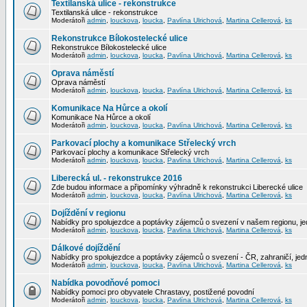
Textilanská ulice - rekonstrukce
Textilanská ulice - rekonstrukce
Moderátoři
admin
,
louckova
,
loucka
,
Pavlína Ulrichová
,
Martina Cellerová
,
ks
Rekonstrukce Bílokostelecké ulice
Rekonstrukce Bílokostelecké ulice
Moderátoři
admin
,
louckova
,
loucka
,
Pavlína Ulrichová
,
Martina Cellerová
,
ks
Oprava náměstí
Oprava náměstí
Moderátoři
admin
,
louckova
,
loucka
,
Pavlína Ulrichová
,
Martina Cellerová
,
ks
Komunikace Na Hůrce a okolí
Komunikace Na Hůrce a okolí
Moderátoři
admin
,
louckova
,
loucka
,
Pavlína Ulrichová
,
Martina Cellerová
,
ks
Parkovací plochy a komunikace Střelecký vrch
Parkovací plochy a komunikace Střelecký vrch
Moderátoři
admin
,
louckova
,
loucka
,
Pavlína Ulrichová
,
Martina Cellerová
,
ks
Liberecká ul. - rekonstrukce 2016
Zde budou informace a připomínky výhradně k rekonstrukci Liberecké ulice
Moderátoři
admin
,
louckova
,
loucka
,
Pavlína Ulrichová
,
Martina Cellerová
,
ks
Dojíždění v regionu
Nabídky pro spolujezdce a poptávky zájemců o svezení v našem regionu, jed
Moderátoři
admin
,
louckova
,
loucka
,
Pavlína Ulrichová
,
Martina Cellerová
,
ks
Dálkové dojíždění
Nabídky pro spolujezdce a poptávky zájemců o svezení - ČR, zahraničí, jedn
Moderátoři
admin
,
louckova
,
loucka
,
Pavlína Ulrichová
,
Martina Cellerová
,
ks
Nabídka povodňové pomoci
Nabídky pomoci pro obyvatele Chrastavy, postižené povodní
Moderátoři
admin
,
louckova
,
loucka
,
Pavlína Ulrichová
,
Martina Cellerová
,
ks