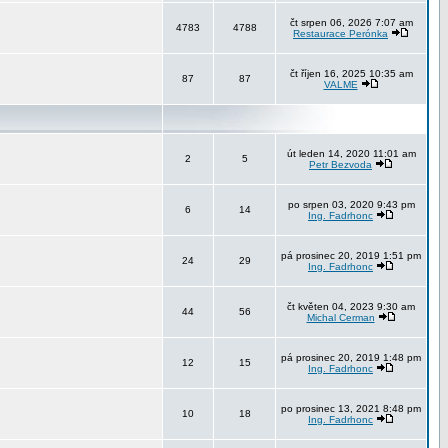
čt srpen 06, 2026 7:07 am
4783
4788
Restaurace Perónka
čt říjen 16, 2025 10:35 am
87
87
VALME
út leden 14, 2020 11:01 am
2
5
Petr Bezvoda
po srpen 03, 2020 9:43 pm
6
14
Ing. Fadrhonc
pá prosinec 20, 2019 1:51 pm
24
29
Ing. Fadrhonc
čt květen 04, 2023 9:30 am
44
56
Michal Cerman
pá prosinec 20, 2019 1:48 pm
12
15
Ing. Fadrhonc
po prosinec 13, 2021 8:48 pm
10
18
Ing. Fadrhonc