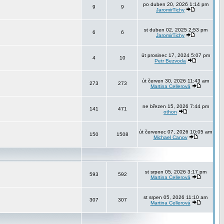
po duben 20, 2026 1:14 pm
9
9
JaromirTichy
st duben 02, 2025 2:53 pm
6
6
JaromirTichy
út prosinec 17, 2024 5:07 pm
4
10
Petr Bezvoda
út červen 30, 2026 11:43 am
273
273
Martina Cellerová
ne březen 15, 2026 7:44 pm
141
471
othon
út červenec 07, 2026 10:05 am
150
1508
Michael Canov
st srpen 05, 2026 3:17 pm
593
592
Martina Cellerová
st srpen 05, 2026 11:10 am
307
307
Martina Cellerová