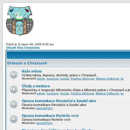
Právě je čt srpen 06, 2026 9:30 am
Obsah fóra Chrastava
Diskuze o Chrastavě
Naše město
Vzhled města, doprava, obchody, práce v Chrastavě...
Moderátoři
admin
,
louckova
,
loucka
,
Pavlína Ulrichová
,
Martina Cellerová
,
ks
Úřady a instituce
Připomínky k fungování Městského úřadu a Městské policie v Chrastavě a jiný
Moderátoři
admin
,
louckova
,
loucka
,
Pavlína Ulrichová
,
Martina Cellerová
,
ks
Oprava komunikace Revoluční a Soudní ulice
Oprava komunikace Revoluční a Soudní ulice
Moderátor
JaromirTichy
Oprava komunikace Richtrův vrch
Oprava komunikace Richtrův vrch
Moderátor
JaromirTichy