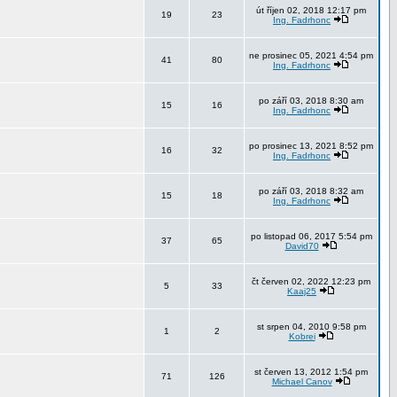
út říjen 02, 2018 12:17 pm
19
23
Ing. Fadrhonc
ne prosinec 05, 2021 4:54 pm
41
80
Ing. Fadrhonc
po září 03, 2018 8:30 am
15
16
Ing. Fadrhonc
po prosinec 13, 2021 8:52 pm
16
32
Ing. Fadrhonc
po září 03, 2018 8:32 am
15
18
Ing. Fadrhonc
po listopad 06, 2017 5:54 pm
37
65
David70
čt červen 02, 2022 12:23 pm
5
33
Kaaj25
st srpen 04, 2010 9:58 pm
1
2
Kobrei
st červen 13, 2012 1:54 pm
71
126
Michael Canov