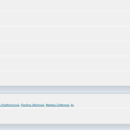
a Fadrhoncová
,
Pavlína Ulrichová
,
Martina Cellerová
,
ks