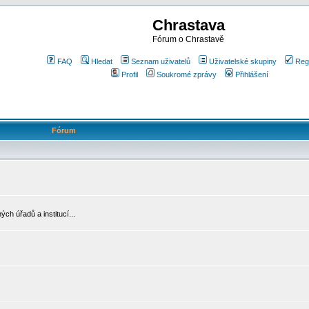
Chrastava
Fórum o Chrastavě
FAQ
Hledat
Seznam uživatelů
Uživatelské skupiny
Reg
Profil
Soukromé zprávy
Přihlášení
Fórum
ch úřadů a institucí...