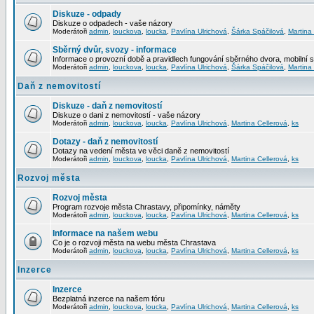
Diskuze - odpady
Diskuze o odpadech - vaše názory
Moderátoři
admin
,
louckova
,
loucka
,
Pavlína Ulrichová
,
Šárka Spáčilová
,
Martina
Sběrný dvůr, svozy - informace
Informace o provozní době a pravidlech fungování sběrného dvora, mobilní 
Moderátoři
admin
,
louckova
,
loucka
,
Pavlína Ulrichová
,
Šárka Spáčilová
,
Martina
Daň z nemovitostí
Diskuze - daň z nemovitostí
Diskuze o dani z nemovitostí - vaše názory
Moderátoři
admin
,
louckova
,
loucka
,
Pavlína Ulrichová
,
Martina Cellerová
,
ks
Dotazy - daň z nemovitostí
Dotazy na vedení města ve věci daně z nemovitostí
Moderátoři
admin
,
louckova
,
loucka
,
Pavlína Ulrichová
,
Martina Cellerová
,
ks
Rozvoj města
Rozvoj města
Program rozvoje města Chrastavy, připomínky, náměty
Moderátoři
admin
,
louckova
,
loucka
,
Pavlína Ulrichová
,
Martina Cellerová
,
ks
Informace na našem webu
Co je o rozvoji města na webu města Chrastava
Moderátoři
admin
,
louckova
,
loucka
,
Pavlína Ulrichová
,
Martina Cellerová
,
ks
Inzerce
Inzerce
Bezplatná inzerce na našem fóru
Moderátoři
admin
,
louckova
,
loucka
,
Pavlína Ulrichová
,
Martina Cellerová
,
ks