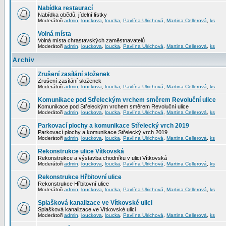
Nabídka restaurací
Nabídka obědů, jídelní lístky
Moderátoři
admin
,
louckova
,
loucka
,
Pavlína Ulrichová
,
Martina Cellerová
,
ks
Volná místa
Volná místa chrastavských zaměstnavatelů
Moderátoři
admin
,
louckova
,
loucka
,
Pavlína Ulrichová
,
Martina Cellerová
,
ks
Archiv
Zrušení zasílání složenek
Zrušení zasílání složenek
Moderátoři
admin
,
louckova
,
loucka
,
Pavlína Ulrichová
,
Martina Cellerová
,
ks
Komunikace pod Střeleckým vrchem směrem Revoluční ulice
Komunikace pod Střeleckým vrchem směrem Revoluční ulice
Moderátoři
admin
,
louckova
,
loucka
,
Pavlína Ulrichová
,
Martina Cellerová
,
ks
Parkovací plochy a komunikace Střelecký vrch 2019
Parkovací plochy a komunikace Střelecký vrch 2019
Moderátoři
admin
,
louckova
,
loucka
,
Pavlína Ulrichová
,
Martina Cellerová
,
ks
Rekonstrukce ulice Vítkovská
Rekonstrukce a výstavba chodníku v ulici Vítkovská
Moderátoři
admin
,
louckova
,
loucka
,
Pavlína Ulrichová
,
Martina Cellerová
,
ks
Rekonstrukce Hřbitovní ulice
Rekonstrukce Hřbitovní ulice
Moderátoři
admin
,
louckova
,
loucka
,
Pavlína Ulrichová
,
Martina Cellerová
,
ks
Splašková kanalizace ve Vítkovské ulici
Splašková kanalizace ve Vítkovské ulici
Moderátoři
admin
,
louckova
,
loucka
,
Pavlína Ulrichová
,
Martina Cellerová
,
ks