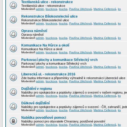
Textilanská ulice - rekonstrukce
Textilanská ulice - rekonstrukce
Moderátoři
admin
,
louckova
,
loucka
,
Pavlína Ulrichová
,
Martina Cellerová
,
ks
Rekonstrukce Bílokostelecké ulice
Rekonstrukce Bílokostelecké ulice
Moderátoři
admin
,
louckova
,
loucka
,
Pavlína Ulrichová
,
Martina Cellerová
,
ks
Oprava náměstí
Oprava náměstí
Moderátoři
admin
,
louckova
,
loucka
,
Pavlína Ulrichová
,
Martina Cellerová
,
ks
Komunikace Na Hůrce a okolí
Komunikace Na Hůrce a okolí
Moderátoři
admin
,
louckova
,
loucka
,
Pavlína Ulrichová
,
Martina Cellerová
,
ks
Parkovací plochy a komunikace Střelecký vrch
Parkovací plochy a komunikace Střelecký vrch
Moderátoři
admin
,
louckova
,
loucka
,
Pavlína Ulrichová
,
Martina Cellerová
,
ks
Liberecká ul. - rekonstrukce 2016
Zde budou informace a připomínky výhradně k rekonstrukci Liberecké ulice
Moderátoři
admin
,
louckova
,
loucka
,
Pavlína Ulrichová
,
Martina Cellerová
,
ks
Dojíždění v regionu
Nabídky pro spolujezdce a poptávky zájemců o svezení v našem regionu, jed
Moderátoři
admin
,
louckova
,
loucka
,
Pavlína Ulrichová
,
Martina Cellerová
,
ks
Dálkové dojíždění
Nabídky pro spolujezdce a poptávky zájemců o svezení - ČR, zahraničí, jedn
Moderátoři
admin
,
louckova
,
loucka
,
Pavlína Ulrichová
,
Martina Cellerová
,
ks
Nabídka povodňové pomoci
Nabídky pomoci pro obyvatele Chrastavy, postižené povodní
Moderátoři
admin
,
louckova
,
loucka
,
Pavlína Ulrichová
,
Martina Cellerová
,
ks