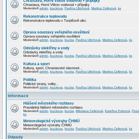
Chrastava, Horní Vítkov vodovod + přípojky
Chrastava, Horní Vítkov vodovod + přípojky
Moderátoři
admin
,
louckova
,
Pavlína Ulrichová
,
Martina Cellerová
,
ks
Rekonstrukce teplovodu
Rekonstrukce teplovodu v Turpišově ulici.
Oprava soustavy veřejného osvětlení
Oprava soustavy veřejného osvětlení
Moderátoři
admin
,
louckova
,
loucka
,
Pavlína Ulrichová
,
Martina Cellerová
,
ks
Odstávky elektřiny a vody
Odstávky elektřiny a vody
Moderátoři
admin
,
louckova
,
loucka
,
Pavlína Ulrichová
,
Martina Cellerová
,
ks
Kultura a sport
Kultura, sport, Chrastavské slavnosti...
Moderátoři
admin
,
louckova
,
loucka
,
Pavlína Ulrichová
,
Martina Cellerová
,
ks
Politika
Politické strany, volby...
Moderátoři
admin
,
louckova
,
loucka
,
Pavlína Ulrichová
,
Martina Cellerová
,
ks
Informace
Hlášení městského rozhlasu
Pravidelná hlášení městského rozhlasu
Moderátoři
admin
,
louckova
,
loucka
,
Miloslava Cellerová
,
Kateřina Pokorná
,
Petr
ks
Meteorologické výstrahy ČHMÚ
Meteorologické výstrahy ČHMÚ
Moderátoři
admin
,
louckova
,
loucka
,
Pavlína Ulrichová
,
Martina Cellerová
,
ks
Odpady