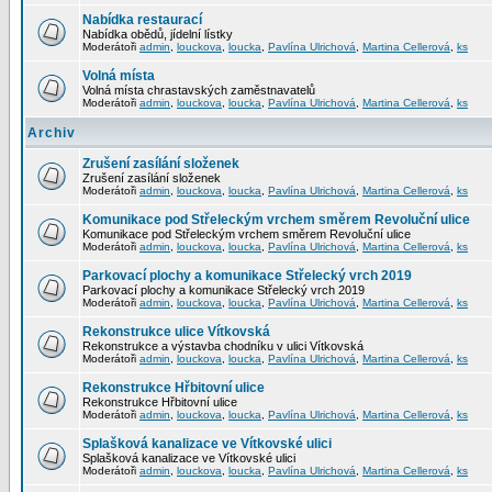
Nabídka restaurací
Nabídka obědů, jídelní lístky
Moderátoři
admin
,
louckova
,
loucka
,
Pavlína Ulrichová
,
Martina Cellerová
,
ks
Volná místa
Volná místa chrastavských zaměstnavatelů
Moderátoři
admin
,
louckova
,
loucka
,
Pavlína Ulrichová
,
Martina Cellerová
,
ks
Archiv
Zrušení zasílání složenek
Zrušení zasílání složenek
Moderátoři
admin
,
louckova
,
loucka
,
Pavlína Ulrichová
,
Martina Cellerová
,
ks
Komunikace pod Střeleckým vrchem směrem Revoluční ulice
Komunikace pod Střeleckým vrchem směrem Revoluční ulice
Moderátoři
admin
,
louckova
,
loucka
,
Pavlína Ulrichová
,
Martina Cellerová
,
ks
Parkovací plochy a komunikace Střelecký vrch 2019
Parkovací plochy a komunikace Střelecký vrch 2019
Moderátoři
admin
,
louckova
,
loucka
,
Pavlína Ulrichová
,
Martina Cellerová
,
ks
Rekonstrukce ulice Vítkovská
Rekonstrukce a výstavba chodníku v ulici Vítkovská
Moderátoři
admin
,
louckova
,
loucka
,
Pavlína Ulrichová
,
Martina Cellerová
,
ks
Rekonstrukce Hřbitovní ulice
Rekonstrukce Hřbitovní ulice
Moderátoři
admin
,
louckova
,
loucka
,
Pavlína Ulrichová
,
Martina Cellerová
,
ks
Splašková kanalizace ve Vítkovské ulici
Splašková kanalizace ve Vítkovské ulici
Moderátoři
admin
,
louckova
,
loucka
,
Pavlína Ulrichová
,
Martina Cellerová
,
ks