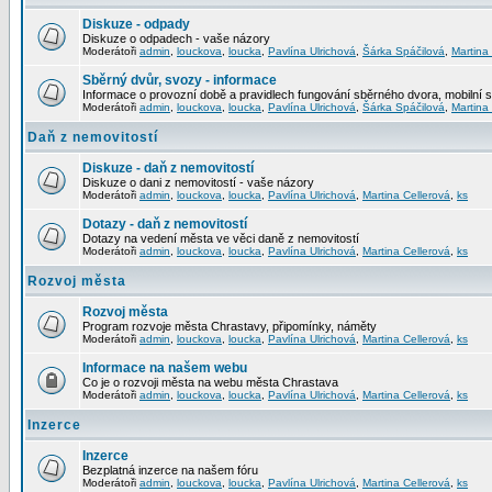
Diskuze - odpady
Diskuze o odpadech - vaše názory
Moderátoři
admin
,
louckova
,
loucka
,
Pavlína Ulrichová
,
Šárka Spáčilová
,
Martina
Sběrný dvůr, svozy - informace
Informace o provozní době a pravidlech fungování sběrného dvora, mobilní 
Moderátoři
admin
,
louckova
,
loucka
,
Pavlína Ulrichová
,
Šárka Spáčilová
,
Martina
Daň z nemovitostí
Diskuze - daň z nemovitostí
Diskuze o dani z nemovitostí - vaše názory
Moderátoři
admin
,
louckova
,
loucka
,
Pavlína Ulrichová
,
Martina Cellerová
,
ks
Dotazy - daň z nemovitostí
Dotazy na vedení města ve věci daně z nemovitostí
Moderátoři
admin
,
louckova
,
loucka
,
Pavlína Ulrichová
,
Martina Cellerová
,
ks
Rozvoj města
Rozvoj města
Program rozvoje města Chrastavy, připomínky, náměty
Moderátoři
admin
,
louckova
,
loucka
,
Pavlína Ulrichová
,
Martina Cellerová
,
ks
Informace na našem webu
Co je o rozvoji města na webu města Chrastava
Moderátoři
admin
,
louckova
,
loucka
,
Pavlína Ulrichová
,
Martina Cellerová
,
ks
Inzerce
Inzerce
Bezplatná inzerce na našem fóru
Moderátoři
admin
,
louckova
,
loucka
,
Pavlína Ulrichová
,
Martina Cellerová
,
ks