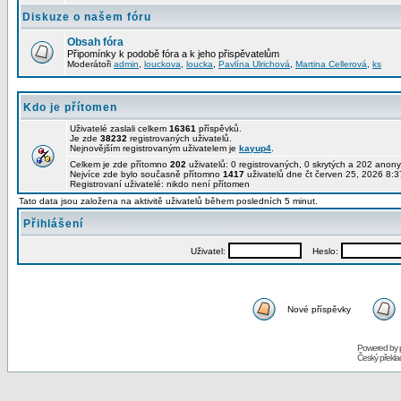
Diskuze o našem fóru
Obsah fóra
Připomínky k podobě fóra a k jeho přispěvatelům
Moderátoři
admin
,
louckova
,
loucka
,
Pavlína Ulrichová
,
Martina Cellerová
,
ks
Kdo je přítomen
Uživatelé zaslali celkem
16361
příspěvků.
Je zde
38232
registrovaných uživatelů.
Nejnovějším registrovaným uživatelem je
kayup4
.
Celkem je zde přítomno
202
uživatelů: 0 registrovaných, 0 skrytých a 202 ano
Nejvíce zde bylo současně přítomno
1417
uživatelů dne čt červen 25, 2026 8:3
Registrovaní uživatelé: nikdo není přítomen
Tato data jsou založena na aktivitě uživatelů během posledních 5 minut.
Přihlášení
Uživatel:
Heslo:
Nové příspěvky
Powered by
Český překl