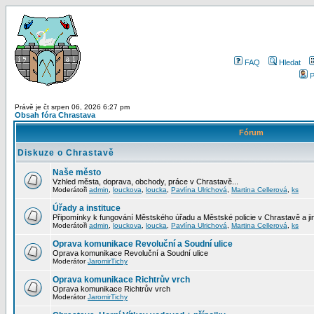
FAQ
Hledat
P
Právě je čt srpen 06, 2026 6:27 pm
Obsah fóra Chrastava
Fórum
Diskuze o Chrastavě
Naše město
Vzhled města, doprava, obchody, práce v Chrastavě...
Moderátoři
admin
,
louckova
,
loucka
,
Pavlína Ulrichová
,
Martina Cellerová
,
ks
Úřady a instituce
Připomínky k fungování Městského úřadu a Městské policie v Chrastavě a jiný
Moderátoři
admin
,
louckova
,
loucka
,
Pavlína Ulrichová
,
Martina Cellerová
,
ks
Oprava komunikace Revoluční a Soudní ulice
Oprava komunikace Revoluční a Soudní ulice
Moderátor
JaromirTichy
Oprava komunikace Richtrův vrch
Oprava komunikace Richtrův vrch
Moderátor
JaromirTichy