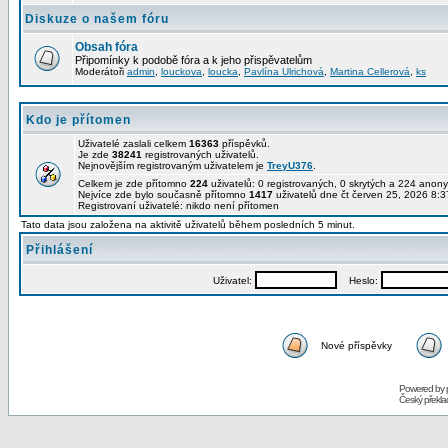
Diskuze o našem fóru
Obsah fóra
Připomínky k podobě fóra a k jeho přispěvatelům
Moderátoři
admin
,
louckova
,
loucka
,
Pavlína Ulrichová
,
Martina Cellerová
,
ks
Kdo je přítomen
Uživatelé zaslali celkem
16363
příspěvků.
Je zde
38241
registrovaných uživatelů.
Nejnovějším registrovaným uživatelem je
TreyU376
.
Celkem je zde přítomno
224
uživatelů: 0 registrovaných, 0 skrytých a 224 ano
Nejvíce zde bylo současně přítomno
1417
uživatelů dne čt červen 25, 2026 8:3
Registrovaní uživatelé: nikdo není přítomen
Tato data jsou založena na aktivitě uživatelů během posledních 5 minut.
Přihlášení
Uživatel:
Heslo:
Nové příspěvky
Powered by
Český překl