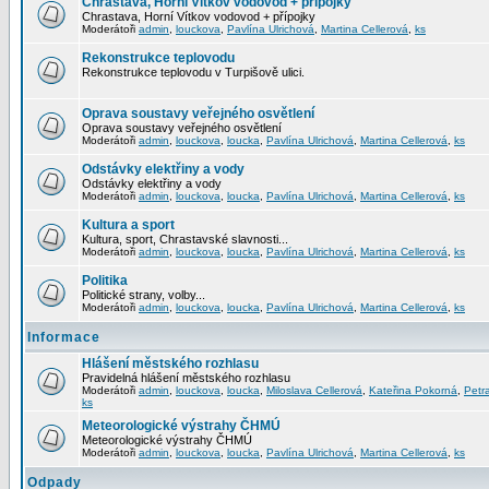
Chrastava, Horní Vítkov vodovod + přípojky
Chrastava, Horní Vítkov vodovod + přípojky
Moderátoři
admin
,
louckova
,
Pavlína Ulrichová
,
Martina Cellerová
,
ks
Rekonstrukce teplovodu
Rekonstrukce teplovodu v Turpišově ulici.
Oprava soustavy veřejného osvětlení
Oprava soustavy veřejného osvětlení
Moderátoři
admin
,
louckova
,
loucka
,
Pavlína Ulrichová
,
Martina Cellerová
,
ks
Odstávky elektřiny a vody
Odstávky elektřiny a vody
Moderátoři
admin
,
louckova
,
loucka
,
Pavlína Ulrichová
,
Martina Cellerová
,
ks
Kultura a sport
Kultura, sport, Chrastavské slavnosti...
Moderátoři
admin
,
louckova
,
loucka
,
Pavlína Ulrichová
,
Martina Cellerová
,
ks
Politika
Politické strany, volby...
Moderátoři
admin
,
louckova
,
loucka
,
Pavlína Ulrichová
,
Martina Cellerová
,
ks
Informace
Hlášení městského rozhlasu
Pravidelná hlášení městského rozhlasu
Moderátoři
admin
,
louckova
,
loucka
,
Miloslava Cellerová
,
Kateřina Pokorná
,
Petr
ks
Meteorologické výstrahy ČHMÚ
Meteorologické výstrahy ČHMÚ
Moderátoři
admin
,
louckova
,
loucka
,
Pavlína Ulrichová
,
Martina Cellerová
,
ks
Odpady