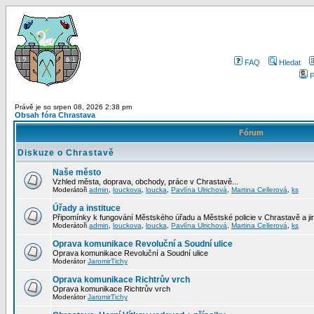
FAQ
Hledat
P
Právě je so srpen 08, 2026 2:38 pm
Obsah fóra Chrastava
Fórum
Diskuze o Chrastavě
Naše město
Vzhled města, doprava, obchody, práce v Chrastavě...
Moderátoři
admin
,
louckova
,
loucka
,
Pavlína Ulrichová
,
Martina Cellerová
,
ks
Úřady a instituce
Připomínky k fungování Městského úřadu a Městské policie v Chrastavě a jiný
Moderátoři
admin
,
louckova
,
loucka
,
Pavlína Ulrichová
,
Martina Cellerová
,
ks
Oprava komunikace Revoluční a Soudní ulice
Oprava komunikace Revoluční a Soudní ulice
Moderátor
JaromirTichy
Oprava komunikace Richtrův vrch
Oprava komunikace Richtrův vrch
Moderátor
JaromirTichy