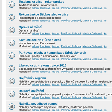
Textilanská ulice - rekonstrukce
Textilanská ulice - rekonstrukce
Moderátoři
admin
,
louckova
,
loucka
,
Pavlína Ulrichová
,
Martina Cellerová
,
ks
Rekonstrukce Bílokostelecké ulice
Rekonstrukce Bílokostelecké ulice
Moderátoři
admin
,
louckova
,
loucka
,
Pavlína Ulrichová
,
Martina Cellerová
,
ks
Oprava náměstí
Oprava náměstí
Moderátoři
admin
,
louckova
,
loucka
,
Pavlína Ulrichová
,
Martina Cellerová
,
ks
Komunikace Na Hůrce a okolí
Komunikace Na Hůrce a okolí
Moderátoři
admin
,
louckova
,
loucka
,
Pavlína Ulrichová
,
Martina Cellerová
,
ks
Parkovací plochy a komunikace Střelecký vrch
Parkovací plochy a komunikace Střelecký vrch
Moderátoři
admin
,
louckova
,
loucka
,
Pavlína Ulrichová
,
Martina Cellerová
,
ks
Liberecká ul. - rekonstrukce 2016
Zde budou informace a připomínky výhradně k rekonstrukci Liberecké ulice
Moderátoři
admin
,
louckova
,
loucka
,
Pavlína Ulrichová
,
Martina Cellerová
,
ks
Dojíždění v regionu
Nabídky pro spolujezdce a poptávky zájemců o svezení v našem regionu, jed
Moderátoři
admin
,
louckova
,
loucka
,
Pavlína Ulrichová
,
Martina Cellerová
,
ks
Dálkové dojíždění
Nabídky pro spolujezdce a poptávky zájemců o svezení - ČR, zahraničí, jedn
Moderátoři
admin
,
louckova
,
loucka
,
Pavlína Ulrichová
,
Martina Cellerová
,
ks
Nabídka povodňové pomoci
Nabídky pomoci pro obyvatele Chrastavy, postižené povodní
Moderátoři
admin
,
louckova
,
loucka
,
Pavlína Ulrichová
,
Martina Cellerová
,
ks