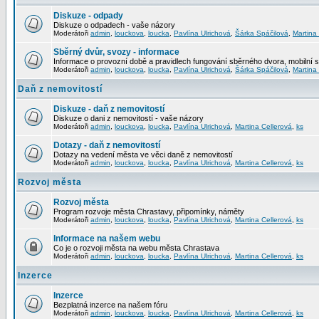
Diskuze - odpady
Diskuze o odpadech - vaše názory
Moderátoři
admin
,
louckova
,
loucka
,
Pavlína Ulrichová
,
Šárka Spáčilová
,
Martina
Sběrný dvůr, svozy - informace
Informace o provozní době a pravidlech fungování sběrného dvora, mobilní 
Moderátoři
admin
,
louckova
,
loucka
,
Pavlína Ulrichová
,
Šárka Spáčilová
,
Martina
Daň z nemovitostí
Diskuze - daň z nemovitostí
Diskuze o dani z nemovitostí - vaše názory
Moderátoři
admin
,
louckova
,
loucka
,
Pavlína Ulrichová
,
Martina Cellerová
,
ks
Dotazy - daň z nemovitostí
Dotazy na vedení města ve věci daně z nemovitostí
Moderátoři
admin
,
louckova
,
loucka
,
Pavlína Ulrichová
,
Martina Cellerová
,
ks
Rozvoj města
Rozvoj města
Program rozvoje města Chrastavy, připomínky, náměty
Moderátoři
admin
,
louckova
,
loucka
,
Pavlína Ulrichová
,
Martina Cellerová
,
ks
Informace na našem webu
Co je o rozvoji města na webu města Chrastava
Moderátoři
admin
,
louckova
,
loucka
,
Pavlína Ulrichová
,
Martina Cellerová
,
ks
Inzerce
Inzerce
Bezplatná inzerce na našem fóru
Moderátoři
admin
,
louckova
,
loucka
,
Pavlína Ulrichová
,
Martina Cellerová
,
ks