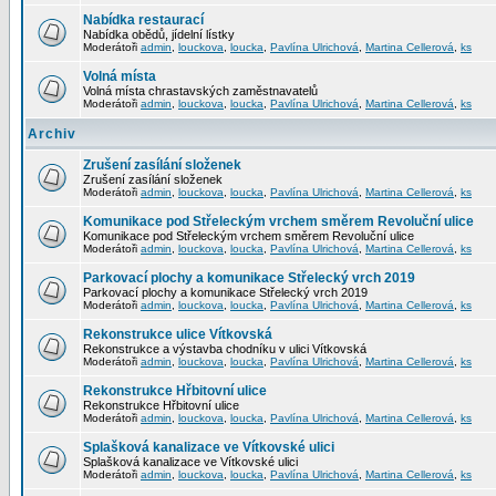
Nabídka restaurací
Nabídka obědů, jídelní lístky
Moderátoři
admin
,
louckova
,
loucka
,
Pavlína Ulrichová
,
Martina Cellerová
,
ks
Volná místa
Volná místa chrastavských zaměstnavatelů
Moderátoři
admin
,
louckova
,
loucka
,
Pavlína Ulrichová
,
Martina Cellerová
,
ks
Archiv
Zrušení zasílání složenek
Zrušení zasílání složenek
Moderátoři
admin
,
louckova
,
loucka
,
Pavlína Ulrichová
,
Martina Cellerová
,
ks
Komunikace pod Střeleckým vrchem směrem Revoluční ulice
Komunikace pod Střeleckým vrchem směrem Revoluční ulice
Moderátoři
admin
,
louckova
,
loucka
,
Pavlína Ulrichová
,
Martina Cellerová
,
ks
Parkovací plochy a komunikace Střelecký vrch 2019
Parkovací plochy a komunikace Střelecký vrch 2019
Moderátoři
admin
,
louckova
,
loucka
,
Pavlína Ulrichová
,
Martina Cellerová
,
ks
Rekonstrukce ulice Vítkovská
Rekonstrukce a výstavba chodníku v ulici Vítkovská
Moderátoři
admin
,
louckova
,
loucka
,
Pavlína Ulrichová
,
Martina Cellerová
,
ks
Rekonstrukce Hřbitovní ulice
Rekonstrukce Hřbitovní ulice
Moderátoři
admin
,
louckova
,
loucka
,
Pavlína Ulrichová
,
Martina Cellerová
,
ks
Splašková kanalizace ve Vítkovské ulici
Splašková kanalizace ve Vítkovské ulici
Moderátoři
admin
,
louckova
,
loucka
,
Pavlína Ulrichová
,
Martina Cellerová
,
ks